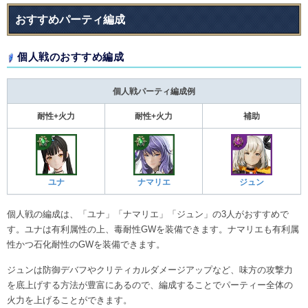
おすすめパーティ編成
個人戦のおすすめ編成
個人戦パーティ編成例
耐性+火力
耐性+火力
補助
ユナ
ナマリエ
ジュン
個人戦の編成は、「ユナ」「ナマリエ」「ジュン」の3人がおすすめで
す。ユナは有利属性の上、毒耐性GWを装備できます。ナマリエも有利属
性かつ石化耐性のGWを装備できます。
ジュンは防御デバフやクリティカルダメージアップなど、味方の攻撃力
を底上げする方法が豊富にあるので、編成することでパーティー全体の
火力を上げることができます。