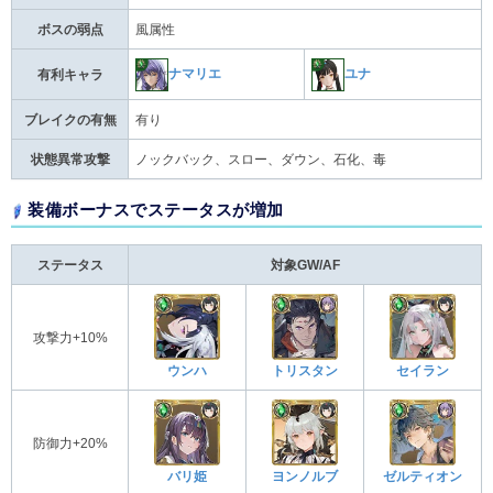
ボスの弱点
風属性
ナマリエ
ユナ
有利キャラ
ブレイクの有無
有り
状態異常攻撃
ノックバック、スロー、ダウン、石化、毒
装備ボーナスでステータスが増加
ステータス
対象GW/AF
攻撃力+10%
ウンハ
トリスタン
セイラン
防御力+20%
バリ姫
ヨンノルブ
ゼルティオン