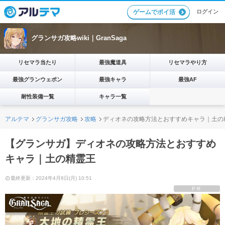
ログイン
ゲームでポイ活
グランサガ攻略wiki｜GranSaga
リセマラ当たり
最強魔道具
リセマラやり方
最強グランウェポン
最強キャラ
最強AF
耐性装備一覧
キャラ一覧
アルテマ
グランサガ攻略
攻略
ディオネの攻略方法とおすすめキャラ｜土の
【グランサガ】ディオネの攻略方法とおすすめ
キャラ｜土の精霊王
最終更新：2024年4月8日(月) 10:51
PR