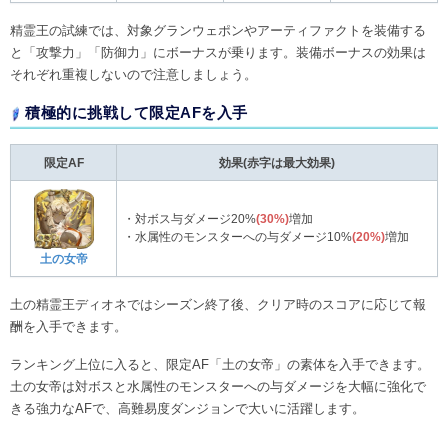
精霊王の試練では、対象グランウェポンやアーティファクトを装備する
と「攻撃力」「防御力」にボーナスが乗ります。装備ボーナスの効果は
それぞれ重複しないので注意しましょう。
積極的に挑戦して限定AFを入手
限定AF
効果(赤字は最大効果)
・対ボス与ダメージ20%
(30%)
増加
・水属性のモンスターへの与ダメージ10%
(20%)
増加
土の女帝
土の精霊王ディオネではシーズン終了後、クリア時のスコアに応じて報
酬を入手できます。
ランキング上位に入ると、限定AF「土の女帝」の素体を入手できます。
土の女帝は対ボスと水属性のモンスターへの与ダメージを大幅に強化で
きる強力なAFで、高難易度ダンジョンで大いに活躍します。