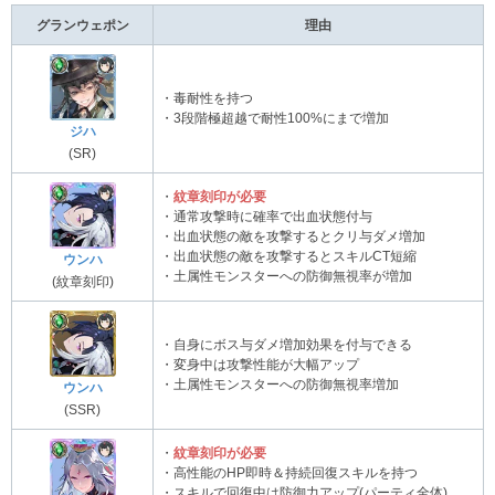
グランウェポン
理由
・毒耐性を持つ
・3段階極超越で耐性100%にまで増加
ジハ
(SR)
・
紋章刻印が必要
・通常攻撃時に確率で出血状態付与
・出血状態の敵を攻撃するとクリ与ダメ増加
・出血状態の敵を攻撃するとスキルCT短縮
ウンハ
・土属性モンスターへの防御無視率が増加
(紋章刻印)
・自身にボス与ダメ増加効果を付与できる
・変身中は攻撃性能が大幅アップ
・土属性モンスターへの防御無視率増加
ウンハ
(SSR)
・
紋章刻印が必要
・高性能のHP即時＆持続回復スキルを持つ
・スキルで回復中は防御力アップ(パーティ全体)