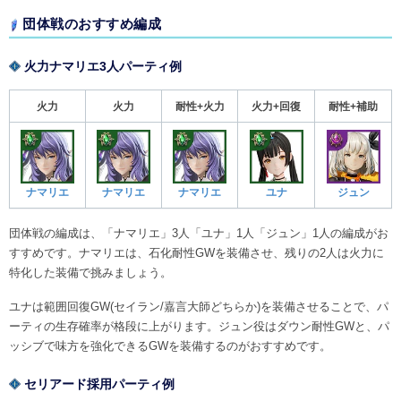
団体戦のおすすめ編成
火力ナマリエ3人パーティ例
火力
火力
耐性+火力
火力+回復
耐性+補助
ナマリエ
ナマリエ
ナマリエ
ユナ
ジュン
団体戦の編成は、「ナマリエ」3人「ユナ」1人「ジュン」1人の編成がお
すすめです。ナマリエは、石化耐性GWを装備させ、残りの2人は火力に
特化した装備で挑みましょう。
ユナは範囲回復GW(セイラン/嘉言大師どちらか)を装備させることで、パ
ーティの生存確率が格段に上がります。ジュン役はダウン耐性GWと、パ
ッシブで味方を強化できるGWを装備するのがおすすめです。
セリアード採用パーティ例