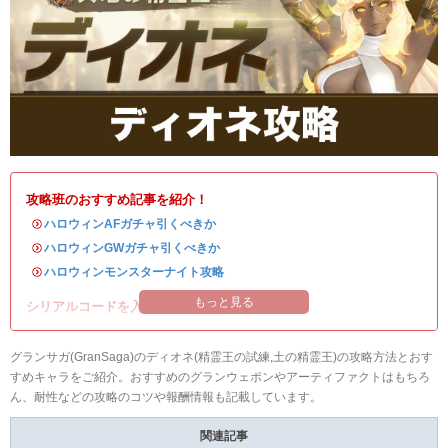
攻略班のおすすめ記事を紹介！
・
ハロウィンAFガチャ引くべきか
・
ハロウィンGWガチャ引くべきか
・
ハロウィンモンスターナイト攻略
もっと見る
シリアルコードを入れて豪華アイテムを入手！
グランサガ(GranSaga)のディオネ(精霊王の試練,土の精霊王)の攻略方法とおす
すめキャラをご紹介。おすすめのグランウェポンやアーティファクトはもちろ
ん、耐性などの攻略のコツや報酬情報も記載しています。
関連記事