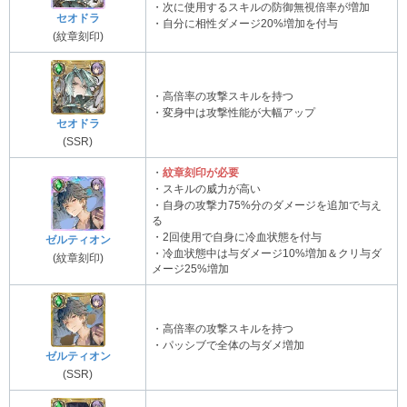
・次に使用するスキルの防御無視倍率が増加
セオドラ
・自分に相性ダメージ20%増加を付与
(紋章刻印)
・高倍率の攻撃スキルを持つ
・変身中は攻撃性能が大幅アップ
セオドラ
(SSR)
・
紋章刻印が必要
・スキルの威力が高い
・自身の攻撃力75%分のダメージを追加で与え
る
・2回使用で自身に冷血状態を付与
ゼルティオン
・冷血状態中は与ダメージ10%増加＆クリ与ダ
(紋章刻印)
メージ25%増加
・高倍率の攻撃スキルを持つ
・パッシブで全体の与ダメ増加
ゼルティオン
(SSR)