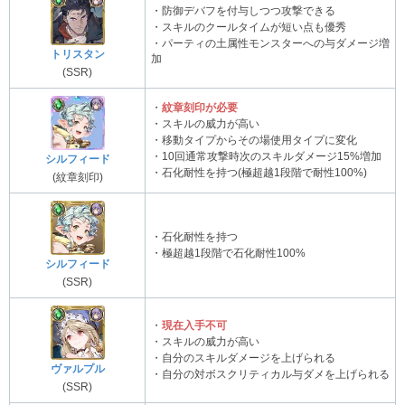
・防御デバフを付与しつつ攻撃できる
・スキルのクールタイムが短い点も優秀
・パーティの土属性モンスターへの与ダメージ増
トリスタン
加
(SSR)
・
紋章刻印が必要
・スキルの威力が高い
・移動タイプからその場使用タイプに変化
・10回通常攻撃時次のスキルダメージ15%増加
シルフィード
・石化耐性を持つ(極超越1段階で耐性100%)
(紋章刻印)
・石化耐性を持つ
・極超越1段階で石化耐性100%
シルフィード
(SSR)
・
現在入手不可
・スキルの威力が高い
・自分のスキルダメージを上げられる
ヴァルプル
・自分の対ボスクリティカル与ダメを上げられる
(SSR)