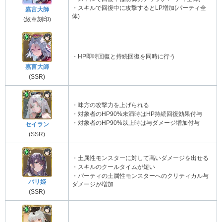
・スキルで回復中に攻撃するとLP増加(パーティ全
嘉言大師
体)
(紋章刻印)
・HP即時回復と持続回復を同時に行う
嘉言大師
(SSR)
・味方の攻撃力を上げられる
・対象者のHP90%未満時はHP持続回復効果付与
・対象者のHP90%以上時は与ダメージ増加付与
セイラン
(SSR)
・土属性モンスターに対して高いダメージを出せる
・スキルのクールタイムが短い
・パーティの土属性モンスターへのクリティカル与
バリ姫
ダメージが増加
(SSR)