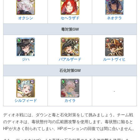
オクシン
セヘラザド
ネオテラ
毒対策GW
ジハ
バアルザード
ルートヴィヒ
石化対策GW
-
シルフィード
カイラ
ディオネ戦には、ダウンと毒と石化対策をして挑みましょう。チーム戦
のディオネは、毒状態付与の広範囲攻撃を使用します。毒状態に陥ると
HPが大きく削られてしまい、HPポーションの回復では間に合いません。