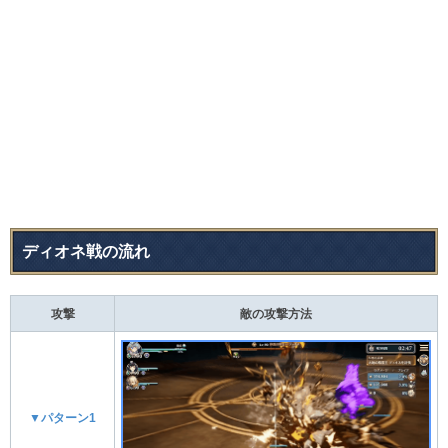
ディオネ戦の流れ​
攻撃
敵の攻撃方法
▼パターン1