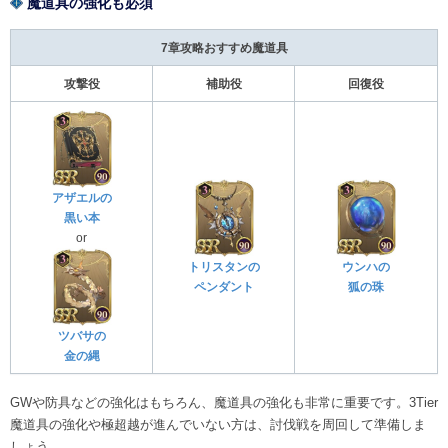
魔道具の強化も必須
7章攻略おすすめ魔道具
攻撃役
補助役
回復役
アザエルの
黒い本
or
トリスタンの
ウンハの
ペンダント
狐の珠
ツバサの
金の縄
GWや防具などの強化はもちろん、魔道具の強化も非常に重要です。3Tier
魔道具の強化や極超越が進んでいない方は、討伐戦を周回して準備しま
しょう。