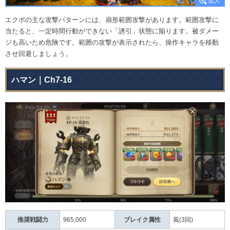
エクボの主な攻撃パターンには、扇形範囲攻撃があります。範囲攻撃に
当たると、一定時間行動ができない「誘引」状態に陥ります。被ダメー
ジも高いため危険です。範囲の攻撃が表示されたら、操作キャラを移動
させ回避しましょう。
ハマン｜Ch7-16
推奨戦闘力
965,000
ブレイク属性
風(3回)