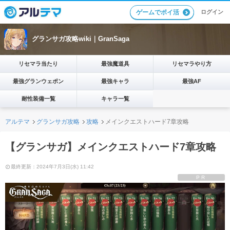
ログイン
ゲームでポイ活
グランサガ攻略wiki｜GranSaga
リセマラ当たり
最強魔道具
リセマラやり方
最強グランウェポン
最強キャラ
最強AF
耐性装備一覧
キャラ一覧
アルテマ
グランサガ攻略
攻略
メインクエストハード7章攻略
【グランサガ】メインクエストハード7章攻略
最終更新：2024年7月3日(水) 11:42
PR