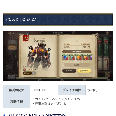
バルポ｜Ch7-27
推奨戦闘力
1,093,000
ブレイク属性
水(3回)
・カイト/セリア/ジュンがおすすめ
攻略情報
・扇形攻撃は必ず避ける
セリア/カイト/ジュンがおすすめ