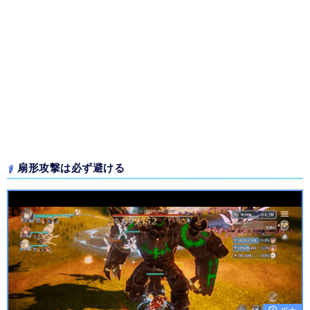
扇形攻撃は必ず避ける