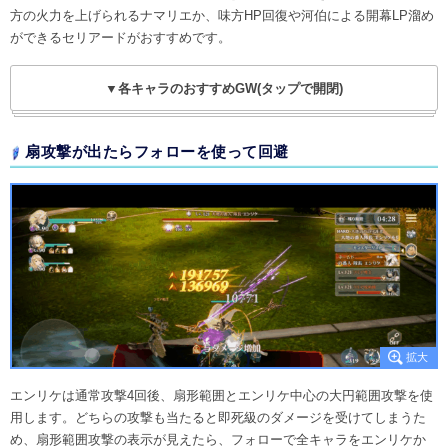
方の火力を上げられるナマリエか、味方HP回復や河伯による開幕LP溜め
ができるセリアードがおすすめです。
▼各キャラのおすすめGW(タップで開閉)
扇攻撃が出たらフォローを使って回避
エンリケは通常攻撃4回後、扇形範囲とエンリケ中心の大円範囲攻撃を使
用します。どちらの攻撃も当たると即死級のダメージを受けてしまうた
め、扇形範囲攻撃の表示が見えたら、フォローで全キャラをエンリケか