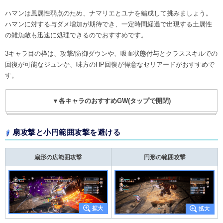
ハマンは風属性弱点のため、ナマリエとユナを編成して挑みましょう。
ハマンに対する与ダメ増加が期待でき、一定時間経過で出現する土属性
の雑魚敵も迅速に処理できるのでおすすめです。
3キャラ目の枠は、攻撃/防御ダウンや、吸血状態付与とクラススキルでの
回復が可能なジュンか、味方のHP回復が得意なセリアードがおすすめで
す。
▼各キャラのおすすめGW(タップで開閉)
扇攻撃と小円範囲攻撃を避ける
扇形の広範囲攻撃
円形の範囲攻撃