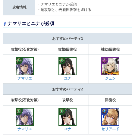
・ナマリエとユナが必須
攻略情報
・扇攻撃と小円範囲攻撃を避ける
ナマリエとユナが必須
おすすめパーティ1
攻撃役(石化対策)
攻撃/回復役
補助/回復役
ナマリエ
ユナ
ジュン
おすすめパーティ2
攻撃役(石化対策)
攻撃役
回復役
ナマリエ
ユナ
セリア―ド