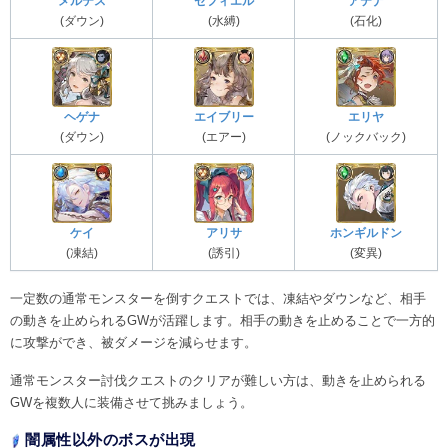
メルテス
セフィエル
アテナ
(ダウン)
(水縛)
(石化)
ヘゲナ
エイブリー
エリヤ
(ダウン)
(エアー)
(ノックバック)
ケイ
アリサ
ホンギルドン
(凍結)
(誘引)
(変異)
一定数の通常モンスターを倒すクエストでは、凍結やダウンなど、相手
の動きを止められるGWが活躍します。相手の動きを止めることで一方的
に攻撃ができ、被ダメージを減らせます。
通常モンスター討伐クエストのクリアが難しい方は、動きを止められる
GWを複数人に装備させて挑みましょう。
闇属性以外のボスが出現