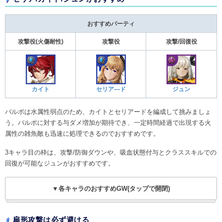
おすすめパーティ
攻撃役(火傷耐性)
攻撃役
攻撃/回復役
カイト
セリア―ド
ジュン
バルポは水属性弱点のため、カイトとセリアードを編成して挑みましょ
う。バルポに対する与ダメ増加が期待でき、一定時間経過で出現する火
属性の雑魚敵も迅速に処理できるのでおすすめです。
3キャラ目の枠は、攻撃/防御ダウンや、吸血状態付与とクラススキルでの
回復が可能なジュンがおすすめです。
▼各キャラのおすすめGW(タップで開閉)
扇形攻撃は必ず避ける