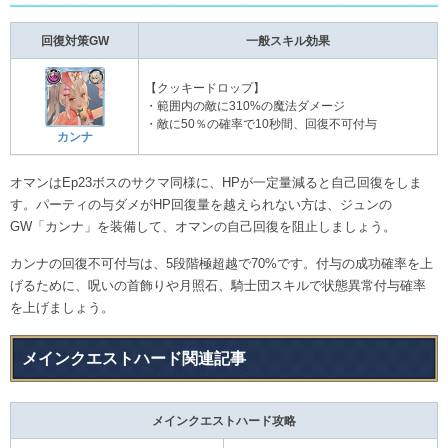
回復対策GW
一般スキル効果
【クッキードロップ】
・範囲内の敵に310%の魔法ダメージ
・敵に50％の確率で10秒間、回復不可付与
カンナ
オマンはEp23ボスのサクマ同様に、HPが一定量減ると自己回復をしま
す。パーティの与ダメがHP回復量を越えられない方は、ジュンの
GW「カンナ」を装備して、オマンの自己回復を阻止しましょう。
カンナの回復不可付与は、5段階極超越で70%です。付与の成功確率を上
げるために、呪いの首飾りや月照石、騎士団スキルで状態異常付与確率
を上げましょう。
メインクエストハード関連記事
メインクエストハード攻略