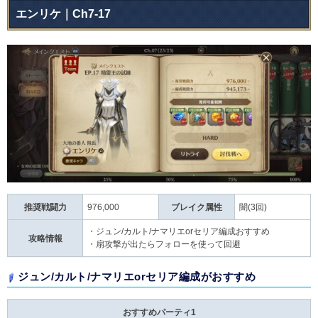
エンリケ｜Ch7-17
推奨戦闘力
976,000
ブレイク属性
闇(3回)
・ジュン/カルト/ナマリエorセリア編成おすすめ
攻略情報
・扇攻撃が出たらフォローを使って回避
ジュン/カルト/ナマリエorセリア編成がおすすめ
おすすめパーティ1