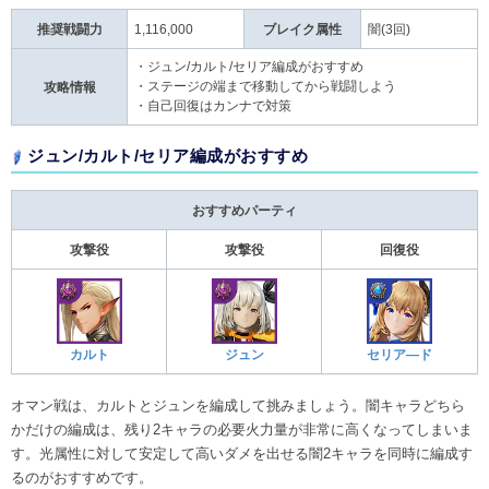
推奨戦闘力
1,116,000
ブレイク属性
闇(3回)
・ジュン/カルト/セリア編成がおすすめ
・ステージの端まで移動してから戦闘しよう
攻略情報
・自己回復はカンナで対策
ジュン/カルト/セリア編成がおすすめ
おすすめパーティ
攻撃役
攻撃役
回復役
カルト
ジュン
セリア―ド
オマン戦は、カルトとジュンを編成して挑みましょう。闇キャラどちら
かだけの編成は、残り2キャラの必要火力量が非常に高くなってしまいま
す。光属性に対して安定して高いダメを出せる闇2キャラを同時に編成す
るのがおすすめです。