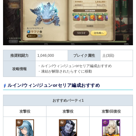
推奨戦闘力
1,046,000
ブレイク属性
土(3回)
・ルイン/ウィン/ジュンorセリア編成おすすめ
攻略情報
・凍結が解除されたらすぐに移動
ルイン/ウィン/ジュンorセリア編成おすすめ
おすすめパーティ1
攻撃役
攻撃役
攻撃/回復役