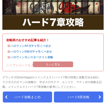
攻略班のおすすめ記事を紹介！
・
ハロウィンAFガチャ引くべきか
・
ハロウィンGWガチャ引くべきか
・
ハロウィンモンスターナイト攻略
もっと見る
シリアルコードを入れて豪華アイテムを入手！
グランサガ(GranSaga)のメインクエストハード7章の特徴と攻略方法を紹介。
ラスボスのオマンの攻略や、中ボスのサクマ、エンリケ、マティボの攻略を記
載。メインクエストハード7章攻略の参考にしてください。
ハード攻略まとめ
ハード8章攻略