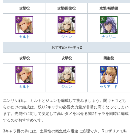
攻撃役
攻撃/回復役
攻撃/補助役
カルト
ジュン
ナマリエ
おすすめパーティ2
攻撃役
攻撃役
回復役
カルト
ジュン
セリア―ド
エンリケ戦は、カルトとジュンを編成して挑みましょう。闇キャラどち
らかだけの編成は、残り2キャラの必要火力量が非常に高くなってしまい
ます。光属性に対して安定して高いダメを出せる闇2キャラを同時に編成
するのがおすすめです。
3キャラ目の枠には、土属性の雑魚敵を迅速に処理でき、Rロザリアで味