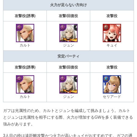
火力が足らない方向け
攻撃役(誘導)
攻撃/回復役
攻撃役
カルト
ジュン
キュイ
安定パーティ
攻撃役(誘導)
攻撃/回復役
攻撃役
カルト
ジュン
セリア―ド
ガフは光属性のため、カルトとジュンを編成して挑みましょう。カルト
とジュンは光属性を相手にする際、火力が増加するGWを多く装備できる
強みがあります。
3人目の枠は遠距離攻撃かつ火力が高いキュイがおすすめです。ガフの通