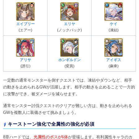
エイブリー
エリヤ
ケイ
(エアー)
(ノックバック)
(凍結)
アリサ
ホンギルドン
アイギス
(誘引)
(変異)
(麻痺)
一定数の通常モンスターを倒すクエストでは、凍結やダウンなど、相手
の動きを止められるGWが活躍します。相手の動きを止めることで一方的
に攻撃ができ、被ダメージを減らせます。
通常モンスター討伐クエストのクリアが難しい方は、動きを止められる
GWを複数人に装備させて挑みましょう。
キーストーン強化で全属性の強化が必須
8章ハードでは、
光属性のボスが6体
が登場します。有利属性キャラのカ