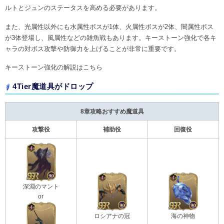
ルトとジュンのステータスを高める必要があります。
また、光属性以外にも水属性ボスが1体、火属性ボスが2体、闇属性ボス
が3体登場し、風属性などの雑魚戦もあります。キーストーン強化で各キ
ャラの対ボス攻撃や防御力を上げることが非常に重要です。
キーストーン強化の解説はこちら
4Tier魔道具がドロップ
8章攻略おすすめ魔道具
攻撃役
補助役
回復役
深淵のマント
or
ロシアナの冠
海の神物