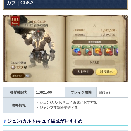
ガフ｜Ch8-2
推奨戦闘力
1,082,500
ブレイク属性
闇(3回)
・ジュン/カルト/キュイ編成がおすすめ
攻略情報
・ジャンプ攻撃を誘導する
ジュン/カルト/キュイ編成がおすすめ