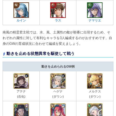
ルイン
ラス
ナマリエ
南風の精霊君主戦では、水、風、土属性の敵が順番に出現するため、そ
れぞれの属性に対して有利なキャラを3人編成するのがおすすめです。自
身のGWの育成状況に合わせて編成を変えましょう。
動きを止める状態異常を駆使して戦う
動きを止められるGW例
アテナ
ヘゲナ
メルテス
(石化)
(ダウン)
(ダウン)