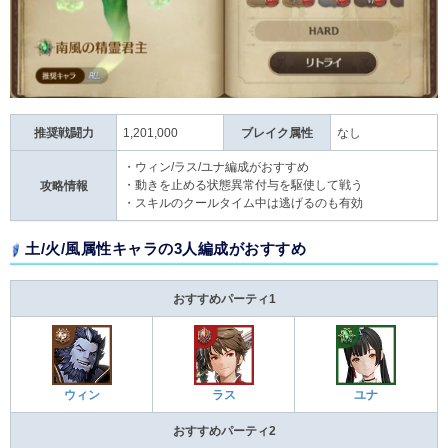
推奨戦闘力
1,201,000
ブレイク属性
なし
・ウィン/ラス/ユナ編成がおすすめ
・動きを止める状態異常付与を駆使して戦う
攻略情報
・スキルのクールタイム中は逃げるのも有効
土/火/風属性キャラの3人編成がおすすめ
おすすめパーティ1
ウィン
ラス
ユナ
おすすめパーティ2