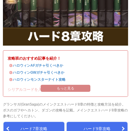
攻略班のおすすめ記事を紹介！
・
ハロウィンAFガチャ引くべきか
・
ハロウィンGWガチャ引くべきか
・
ハロウィンモンスターナイト攻略
もっと見る
シリアルコードを入れて豪華アイテムを入手！
グランサガ(GranSaga)のメインクエストハード8章の特徴と攻略方法を紹介。
ボスのガフやヘカトン、ダゴンの攻略を記載。メインクエストハード8章攻略の
参考にしてください。
ハード7章攻略
ハード9章攻略