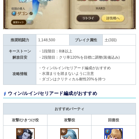
推奨戦闘力
1,148,500
ブレイク属性
土(3回)
キーストーン
・1段階目：8体以上
解放目安
・2段階目：クリ率120%を目標に調整(装備込み)
・ウィン/ルイン/セリアード編成がおすすめ
・水溜まりを踏まないように注意
攻略情報
・ダゴンはクリティカル耐性20%を持つ
ウィン/ルイン/セリアード編成がおすすめ
おすすめパーティ
攻撃/ひきつけ役
攻撃役
回復役