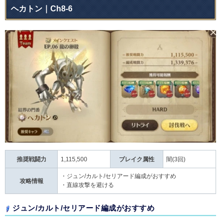
ヘカトン｜Ch8-6
推奨戦闘力
1,115,500
ブレイク属性
闇(3回)
・ジュン/カルト/セリアード編成がおすすめ
攻略情報
・直線攻撃を避ける
ジュン/カルト/セリアード編成がおすすめ