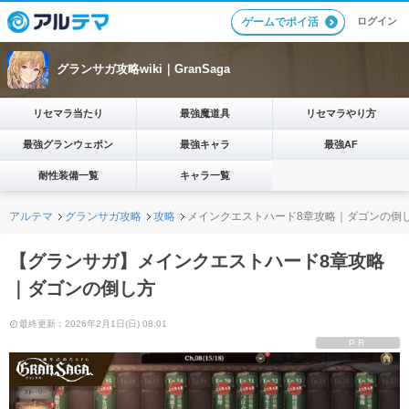
ログイン
ゲームでポイ活
グランサガ攻略wiki｜GranSaga
リセマラ当たり
最強魔道具
リセマラやり方
最強グランウェポン
最強キャラ
最強AF
耐性装備一覧
キャラ一覧
アルテマ
グランサガ攻略
攻略
メインクエストハード8章攻略｜ダゴンの倒
【グランサガ】メインクエストハード8章攻略
｜ダゴンの倒し方
最終更新：2026年2月1日(日) 08:01
PR