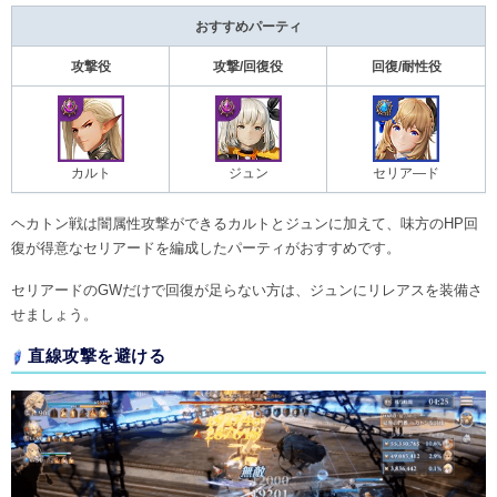
おすすめパーティ
攻撃役
攻撃/回復役
回復/耐性役
カルト
ジュン
セリア―ド
ヘカトン戦は闇属性攻撃ができるカルトとジュンに加えて、味方のHP回
復が得意なセリアードを編成したパーティがおすすめです。
セリアードのGWだけで回復が足らない方は、ジュンにリレアスを装備さ
せましょう。
直線攻撃を避ける