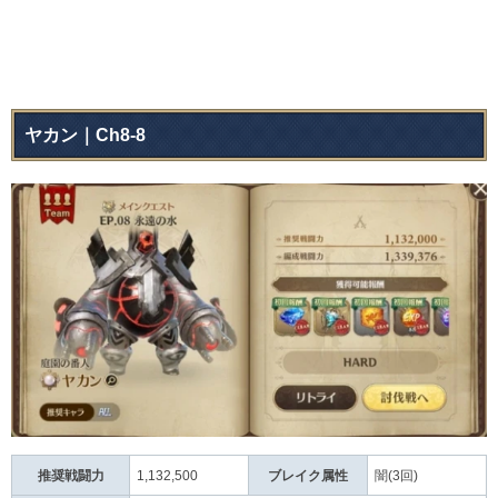
ヤカン｜Ch8-8
推奨戦闘力
1,132,500
ブレイク属性
闇(3回)