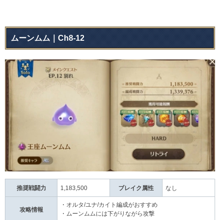
ムーンムム｜Ch8-12
推奨戦闘力
1,183,500
ブレイク属性
なし
・オルタ/ユナ/カイト編成がおすすめ
攻略情報
・ムーンムムには下がりながら攻撃