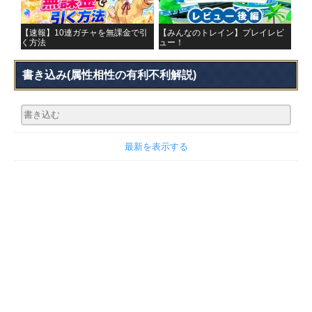
【速報】10連ガチャを無課金で引
【みんなのトレイン】プレイレビ
く方法
ュー！
書き込み
(属性相性の有利不利解説)
最新を表示する