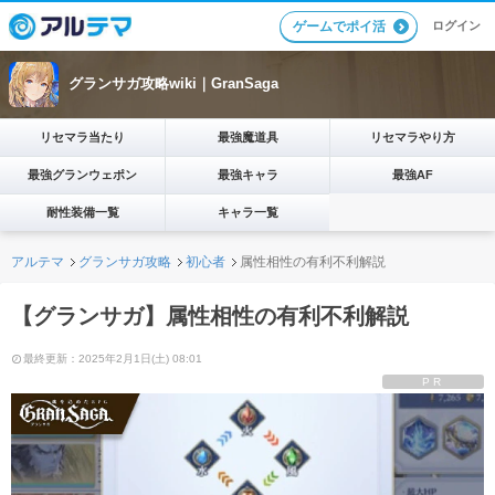
ログイン
ゲームでポイ活
グランサガ攻略wiki｜GranSaga
リセマラ当たり
最強魔道具
リセマラやり方
最強グランウェポン
最強キャラ
最強AF
耐性装備一覧
キャラ一覧
アルテマ
グランサガ攻略
初心者
属性相性の有利不利解説
【グランサガ】属性相性の有利不利解説
最終更新：2025年2月1日(土) 08:01
PR