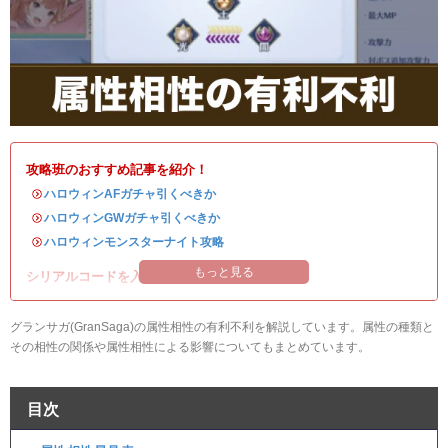
攻略班のおすすめ記事を紹介！
・
ハロウィンAFガチャ引くべきか
・
ハロウィンGWガチャ引くべきか
・
ハロウィンモンスターナイト攻略
もっと見る
シリアルコードを入れて豪華アイテムを入手！
グランサガ(GranSaga)の属性相性の有利不利を解説しています。属性の種類と
その相性の関係や属性相性による影響についてもまとめています。
目次