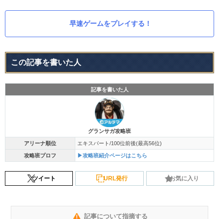
早速ゲームをプレイする！
この記事を書いた人
記事を書いた人
グランサガ攻略班
アリーナ順位
エキスパート/100位前後(最高56位)
攻略班プロフ
▶攻略班紹介ページはこちら
ツイート
URL発行
お気に入り
記事について指摘する