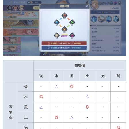
防御側
炎
水
風
土
光
闇
炎
-
△
◎
-
-
-
水
◎
-
-
△
-
-
攻
風
△
-
-
◎
-
-
撃
土
-
◎
△
-
-
-
側
光
-
-
-
-
-
◎