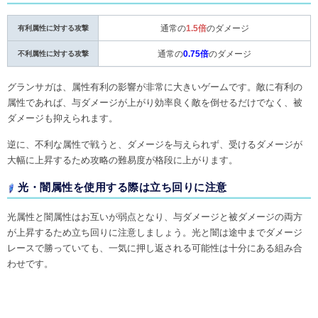
有利属性に対する攻撃
通常の
1.5倍
のダメージ
不利属性に対する攻撃
通常の
0.75倍
のダメージ
グランサガは、属性有利の影響が非常に大きいゲームです。敵に有利の
属性であれば、与ダメージが上がり効率良く敵を倒せるだけでなく、被
ダメージも抑えられます。
逆に、不利な属性で戦うと、ダメージを与えられず、受けるダメージが
大幅に上昇するため攻略の難易度が格段に上がります。
光・闇属性を使用する際は立ち回りに注意
光属性と闇属性はお互いが弱点となり、与ダメージと被ダメージの両方
が上昇するため立ち回りに注意しましょう。光と闇は途中までダメージ
レースで勝っていても、一気に押し返される可能性は十分にある組み合
わせです。