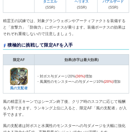
タニエル
ヘリオス
バアルザード
(SSR)
(SSR)
(SSR)
精霊王の試練では、対象グランウェポンやアーティファクトを装備する
と「攻撃力」「防御力」にボーナスが乗ります。装備ボーナスの効果は
それぞれ重複しないので注意しましょう。
積極的に挑戦して限定AFを入手
限定AF
効果(赤字は最大効果)
・対ボス与ダメージ20%
(30%)
増加
・風属性のモンスターへの与ダメージ10%
(20%)
増加
風の支配者
風の精霊王キーンではシーズン終了後、クリア時のスコアに応じて報酬
を入手できます。ランキング上位に入ると、限定AF「風の支配者」が入
手できます。
風の支配者は対ボスと水属性のモンスターへの与ダメージを大幅に強化