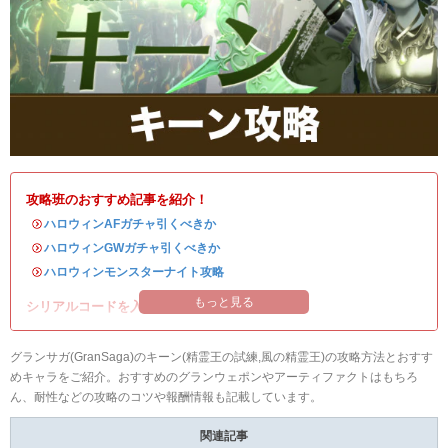
攻略班のおすすめ記事を紹介！
・
ハロウィンAFガチャ引くべきか
・
ハロウィンGWガチャ引くべきか
・
ハロウィンモンスターナイト攻略
もっと見る
シリアルコードを入れて豪華アイテムを入手！
グランサガ(GranSaga)のキーン(精霊王の試練,風の精霊王)の攻略方法とおすす
めキャラをご紹介。おすすめのグランウェポンやアーティファクトはもちろ
ん、耐性などの攻略のコツや報酬情報も記載しています。
関連記事