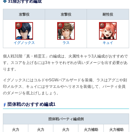
31階おすすめ編成
攻撃役
攻撃役
耐性役
イグノックス
ラス
キュイ
個人戦31階「真・精霊王」の編成は、火属性キャラ3人編成がおすすめで
す。スコアを上げるには3キャラそれぞれが高いダメージを出す必要があ
ります。
イグノックスにはコルドやSGWバアルザードを装備、ラスはアグニや刻
印メルテス、キュイにはサマエルやヘリオスを装備して、パーティ全員
のダメージを底上げしましょう。
団体戦のおすすめ編成1
団体戦パーティ編成例
火力
火力
火力
火力補助
火力補助