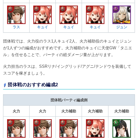
ラス
キュイ
キュイ
キュイ
ジュン
団体戦では、火力役のラス1人キュイ2人、火力補助役のキュイとジュン
が1人ずつの編成がおすすめです。火力補助のキュイに天使GW「タニエ
ル」を任せることで、パーティの総ダメージ量が上がります。
火力担当のラスは、SSRリナ/イングリッド/アグニ/テンドウを装備して
スコアを稼ぎましょう。
団体戦のおすすめ編成2
団体戦パーティ編成例
火力
火力
火力補助
火力補助
火力補助