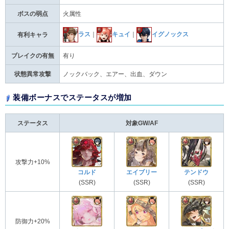
ボスの弱点
火属性
ラス
｜
キュイ
｜
イグノックス
有利キャラ
ブレイクの有無
有り
状態異常攻撃
ノックバック、エアー、出血、ダウン
装備ボーナスでステータスが増加
ステータス
対象GW/AF
攻撃力+10%
コルド
エイブリー
テンドウ
(SSR)
(SSR)
(SSR)
防御力+20%