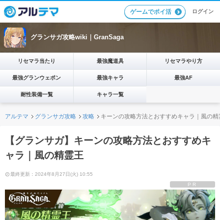
ログイン
ゲームでポイ活
グランサガ攻略wiki｜GranSaga
リセマラ当たり
最強魔道具
リセマラやり方
最強グランウェポン
最強キャラ
最強AF
耐性装備一覧
キャラ一覧
アルテマ
グランサガ攻略
攻略
キーンの攻略方法とおすすめキャラ｜風の精
【グランサガ】キーンの攻略方法とおすすめキ
ャラ｜風の精霊王
最終更新：2024年8月27日(火) 10:55
PR