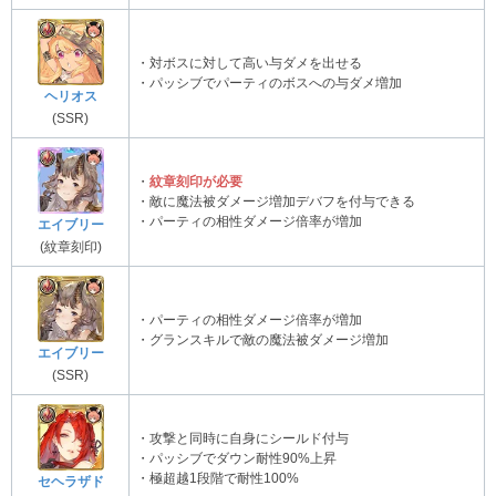
・対ボスに対して高い与ダメを出せる
・パッシブでパーティのボスへの与ダメ増加
ヘリオス
(SSR)
・
紋章刻印が必要
・敵に魔法被ダメージ増加デバフを付与できる
・パーティの相性ダメージ倍率が増加
エイブリー
(紋章刻印)
・パーティの相性ダメージ倍率が増加
・グランスキルで敵の魔法被ダメージ増加
エイブリー
(SSR)
・攻撃と同時に自身にシールド付与
・パッシブでダウン耐性90%上昇
・極超越1段階で耐性100%
セヘラザド