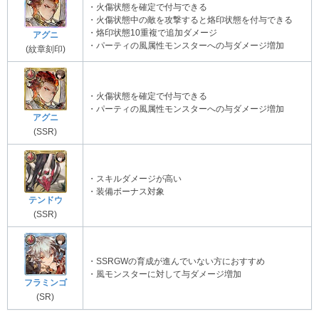
・火傷状態を確定で付与できる
・火傷状態中の敵を攻撃すると烙印状態を付与できる
・烙印状態10重複で追加ダメージ
アグニ
・パーティの風属性モンスターへの与ダメージ増加
(紋章刻印)
・火傷状態を確定で付与できる
・パーティの風属性モンスターへの与ダメージ増加
アグニ
(SSR)
・スキルダメージが高い
・装備ボーナス対象
テンドウ
(SSR)
・SSRGWの育成が進んでいない方におすすめ
・風モンスターに対して与ダメージ増加
フラミンゴ
(SR)