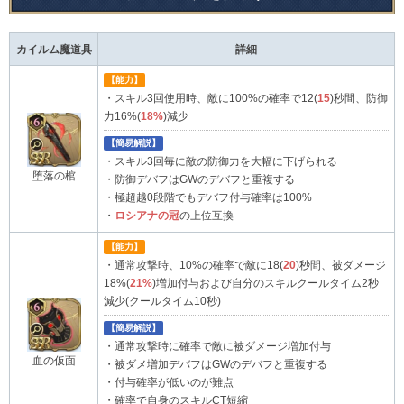
カイルム魔道具
詳細
【能力】
・スキル3回使用時、敵に100%の確率で12(
15
)秒間、防御
力16%(
18%
)減少
【簡易解説】
・スキル3回毎に敵の防御力を大幅に下げられる
堕落の棺
・防御デバフはGWのデバフと重複する
・極超越0段階でもデバフ付与確率は100%
・
ロシアナの冠
の上位互換
【能力】
・通常攻撃時、10%の確率で敵に18(
20
)秒間、被ダメージ
18%(
21%
)増加付与および自分のスキルクールタイム2秒
減少(クールタイム10秒)
【簡易解説】
・通常攻撃時に確率で敵に被ダメージ増加付与
血の仮面
・被ダメ増加デバフはGWのデバフと重複する
・付与確率が低いのが難点
・確率で自身のスキルCT短縮