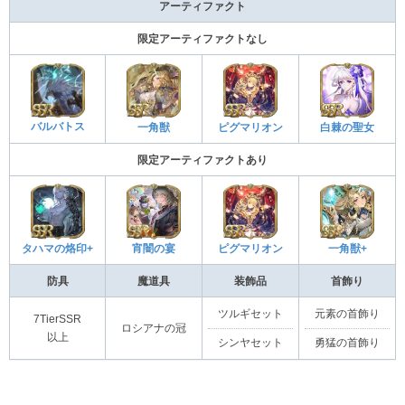
アーティファクト
限定アーティファクトなし
バルバトス
一角獣
ピグマリオン
白棘の聖女
限定アーティファクトあり
タハマの烙印+
宵闇の宴
ピグマリオン
一角獣+
防具
魔道具
装飾品
首飾り
ツルギセット
元素の首飾り
7TierSSR
ロシアナの冠
以上
シンヤセット
勇猛の首飾り