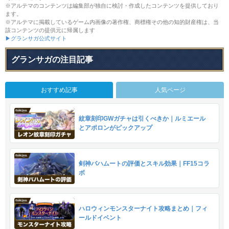
※アルテマのコンテンツは編集部が独自に検討・作成したコンテンツを提供しており
ます。
※アルテマに掲載しているゲーム内画像の著作権、商標権その他の知的財産権は、当
該コンテンツの提供元に帰属します
▶グランサガ公式サイト
グランサガの注目記事
おすすめ記事
人気ページ
紋章刻印GWガチャは引くべきか｜ルミエール
とアポロンがピックアップ
剣神バハムートの評価とスキル効果｜FF15コラ
ボ
ハロウィンモンスターナイト攻略まとめ｜フィ
ールドイベント