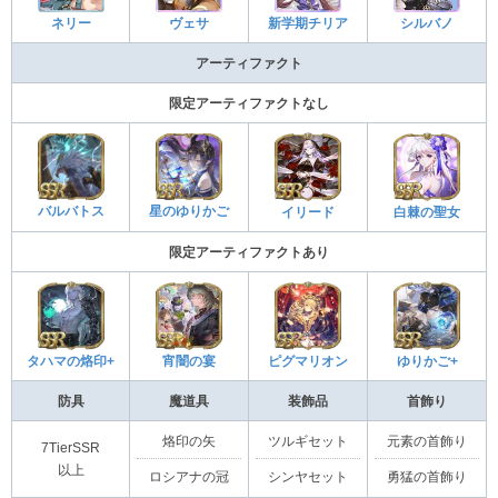
ネリー
ヴェサ
新学期チリア
シルバノ
アーティファクト
限定アーティファクトなし
バルバトス
星のゆりかご
イリード
白棘の聖女
限定アーティファクトあり
タハマの烙印+
宵闇の宴
ピグマリオン
ゆりかご+
防具
魔道具
装飾品
首飾り
烙印の矢
ツルギセット
元素の首飾り
7TierSSR
以上
ロシアナの冠
シンヤセット
勇猛の首飾り