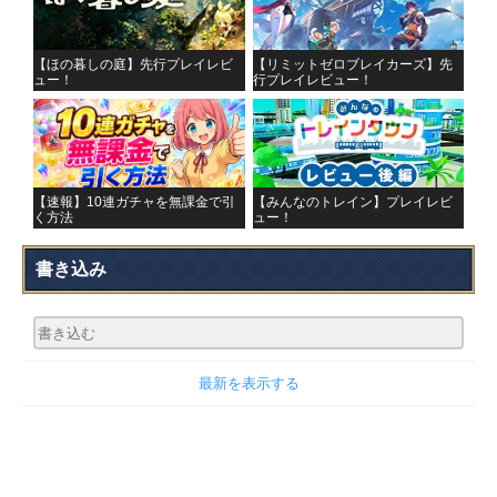
【ほの暮しの庭】先行プレイレビ
【リミットゼロブレイカーズ】先
ュー！
行プレイレビュー！
【速報】10連ガチャを無課金で引
【みんなのトレイン】プレイレビ
く方法
ュー！
書き込み
最新を表示する