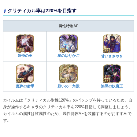
クリティカル率は220%を目指す
属性特攻AF
妖怪の王
星のゆりかご
甘いささやき
魔弾の射手
願いの一角獣
漆黒の妖魔王
カイルムは「クリティカル耐性120%」のパッシブを持っているため、自
身が操作するキャラのクリティカル率を220%目指して調整しましょう。
カイルムの属性は虹属性のため、属性特攻AFを装備するのがおすすめで
す。