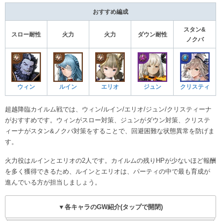
おすすめ編成
スタン&
スロー耐性
火力
火力
ダウン耐性
ノクバ
ウィン
ルイン
エリオ
ジュン
クリスティ
超越降臨カイルム戦では、ウィン/ルイン/エリオ/ジュン/クリスティーナ
がおすすめです。ウィンがスロー対策、ジュンがダウン対策、クリステ
ィーナがスタン&ノクバ対策をすることで、回避困難な状態異常を防げま
す。
火力役はルインとエリオの2人です。カイルムの残りHPが少ないほど報酬
を多く獲得できるため、ルインとエリオは、パーティの中で最も育成が
進んでいる方が担当しましょう。
▼各キャラのGW紹介(タップで開閉)