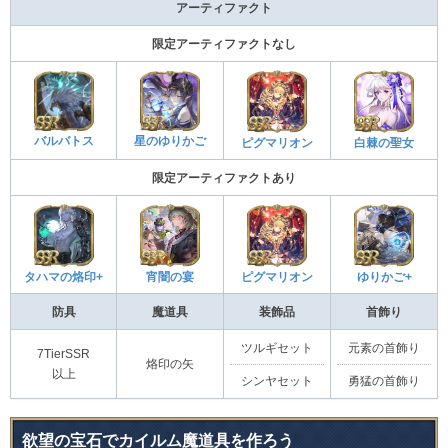
アーティファクト
限定アーティファクトなし
バルバトス
星のゆりかご
ピグマリオン
白棘の聖女
限定アーティファクトあり
タハマの烙印+
宵闇の宴
ピグマリオン
ゆりかご+
防具
魔道具
装飾品
首飾り
ツルギセット
元素の首飾り
7TierSSR
烙印の矢
以上
シンヤセット
勇猛の首飾り
欲望の宝石でカイルム魔道具を作ろう