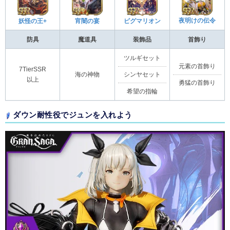
夜明けの伝令
妖怪の王+
宵闇の宴
ピグマリオン
防具
魔道具
装飾品
首飾り
ツルギセット
元素の首飾り
7TierSSR
海の神物
シンヤセット
以上
勇猛の首飾り
希望の指輪
ダウン耐性役でジュンを入れよう