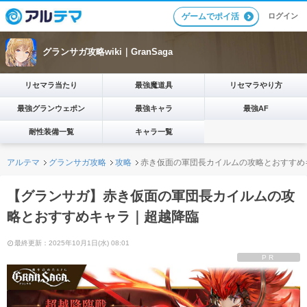
ログイン
ゲームでポイ活
グランサガ攻略wiki｜GranSaga
リセマラ当たり
最強魔道具
リセマラやり方
最強グランウェポン
最強キャラ
最強AF
耐性装備一覧
キャラ一覧
アルテマ
グランサガ攻略
攻略
赤き仮面の軍団長カイルムの攻略とおすすめ
【グランサガ】赤き仮面の軍団長カイルムの攻
略とおすすめキャラ｜超越降臨
最終更新：2025年10月1日(水) 08:01
PR