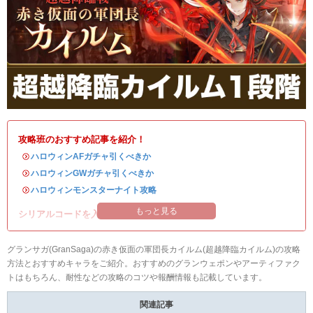
攻略班のおすすめ記事を紹介！
・
ハロウィンAFガチャ引くべきか
・
ハロウィンGWガチャ引くべきか
・
ハロウィンモンスターナイト攻略
もっと見る
シリアルコードを入れて豪華アイテムを入手！
グランサガ(GranSaga)の赤き仮面の軍団長カイルム(超越降臨カイルム)の攻略
方法とおすすめキャラをご紹介。おすすめのグランウェポンやアーティファク
トはもちろん、耐性などの攻略のコツや報酬情報も記載しています。
関連記事