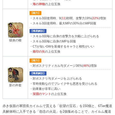
・
海の神物
の上位互換
【能力】
・スキル3回使用時、9(
11
)秒間、攻撃力19%(
22%
)増加
・スキル3回使用時、最大MPの30%分のMP回復
【簡易解説】
・スキル3回毎に自身の攻撃力を大幅に上げられる
獄炎の槍
・スキル3回毎に自身のMPを回復
・CTが短いGWを装備するキャラと相性がいい
・
烙印の矢
の上位互換
【能力】
・対ボスクリティカル与ダメージ36%(
46%
)増加
【簡易解説】
・対ボスクリ与ダメージを上げられる
・常時発動なのでブレイク中も恩恵を受けられる
影の外套
・効果量が非常に高い
・
深淵のマント
の上位互換
赤き仮面の軍団長カイルムで貰える「欲望の宝石」を150個と、6Tier魔道
具解体時に入手できる「怨念の火花」を2個集めることで、カイルム魔道