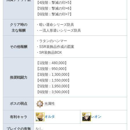
【4段階：撃滅の印×5】
【5段階：撃滅の印×6】
【6段階：撃滅の印×7】
クリア時の
・暗い運命シリーズ防具
主な報酬
・一流人形遣いシリーズ防具
・ラタンのハンマー
その他報酬
・SSR装飾品作成の図案
・SR装飾品BOX
【1段階：480,000】
【2段階：950,000】
【3段階：1,300,000】
推奨戦闘力
【4段階：1,550,000】
【5段階：1,950,000】
【6段階：3,500,000】
光属性
ボスの弱点
オルタ
レオン
有利キャラ
ブレイクの有無
なし