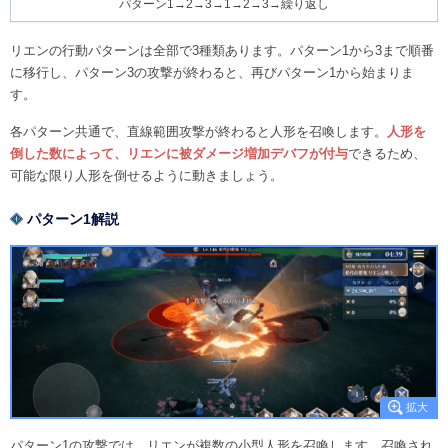
パターン1→2→3→1→2→3→繰り返し
リエンの行動パターンは全部で3種類あります。パターン1から3まで順番
に移行し、パターン3の攻撃が終わると、再びパターン1から始まりま
す。
各パターン共通で、直線範囲攻撃が終わると人形を召喚します。
人形を
倒した数によって、リエンに被ダメージ増加デバフが付与
できるため、
可能な限り人形を倒せるように動きましょう。
パターン1解説
パターン1の攻撃では、リエンが複数の小型人形を召喚します。召喚され