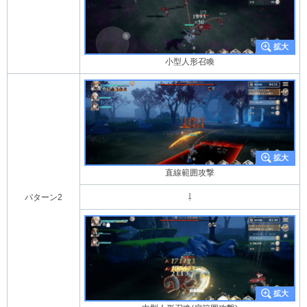
小型人形召喚
直線範囲攻撃
パターン2
⇩