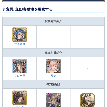
変異/出血/毒耐性を用意する
変異対策紹介
-
-
アイギス
出血対策紹介
-
フローラ
リナ
毒対策紹介