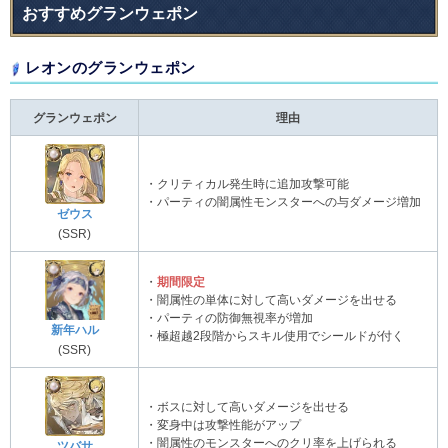
おすすめグランウェポン
レオンのグランウェポン
グランウェポン
理由
・クリティカル発生時に追加攻撃可能
・パーティの闇属性モンスターへの与ダメージ増加
ゼウス
(SSR)
・
期間限定
・闇属性の単体に対して高いダメージを出せる
・パーティの防御無視率が増加
新年ハル
・極超越2段階からスキル使用でシールドが付く
(SSR)
・ボスに対して高いダメージを出せる
・変身中は攻撃性能がアップ
・闇属性のモンスターへのクリ率を上げられる
ツバサ