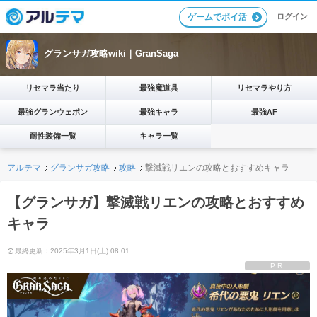
ログイン
ゲームでポイ活
グランサガ攻略wiki｜GranSaga
リセマラ当たり
最強魔道具
リセマラやり方
最強グランウェポン
最強キャラ
最強AF
耐性装備一覧
キャラ一覧
アルテマ
グランサガ攻略
攻略
撃滅戦リエンの攻略とおすすめキャラ
【グランサガ】撃滅戦リエンの攻略とおすすめ
キャラ
最終更新：2025年3月1日(土) 08:01
PR