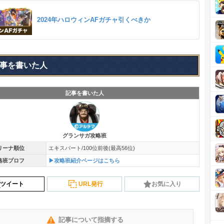
2024年ハロウィンAFガチャ引くべきか
事を書いた人
記事を書いた人
グランサガ攻略班
リーナ順位
エキスパート/100位前後(最高56位)
略班プロフ
▶攻略班紹介ページはこちら
ツイート
URL発行
お気に入り
記事について指摘する