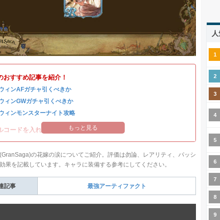
人
のおすすめ記事を紹介！
ウィンAFガチャ引くべきか
ウィンGWガチャ引くべきか
ウィンモンスターナイト攻略
もっと見る
ルコードを入れて豪華アイテムを入手！
(GranSaga)の花嫁の涙についてご紹介。評価は勿論、レアリティ、パッシ
効果を記載しています。キャラに装備する参考にしてください。
連記事
最強アーティファクト