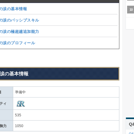
の涙の基本情報
の涙のパッシブスキル
の涙の極超越追加能力
の涙のプロフィール
涙の基本情報
価
準備中
ティ
535
Q
御力
1050
Q&