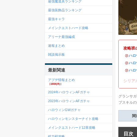
最強魔道具ランキング
最強装飾品ランキング
最強キャラ
メインクエストハード攻略
アリーナ最強編成
速報まとめ
攻略班
雑談掲示板
・
ハロ
・
ハロ
最新関連
・
ハロ
アプデ情報まとめ
シリア
［10/24(木)］
2024年ハロウィンAFガチャ
グランサガ
2023年ハロウィンAFガチャ
ブスキルの
ハロウィンGWガチャ
関
ハロウィンモンスターナイト攻略
メインクエストハード12章攻略
目次
総力戦攻略