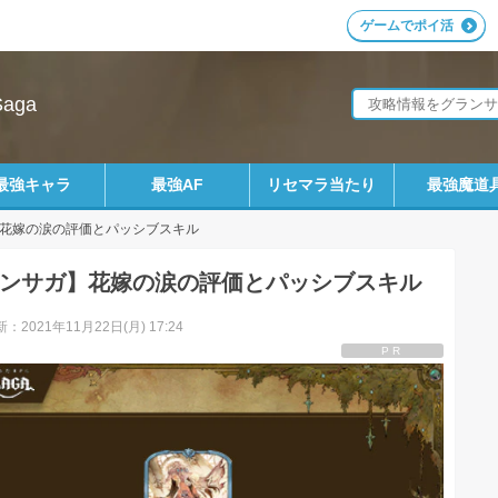
ゲームでポイ活
aga
最強キャラ
最強AF
リセマラ当たり
最強魔道
花嫁の涙の評価とパッシブスキル
ンサガ】花嫁の涙の評価とパッシブスキル
：2021年11月22日(月) 17:24
PR