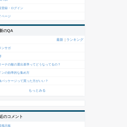
規登録・ログイン
イページ
新のQA
最新
|
ランキング
ランサガ
譽
リーナの敵の選出基準ってどうなってるの？
インの効率的な集め方
喚パッケージって買った方がいい？
もっとみる
近のコメント
談掲示板