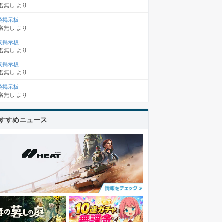
名無し
より
談掲示板
名無し
より
談掲示板
名無し
より
談掲示板
名無し
より
談掲示板
名無し
より
すすめニュース