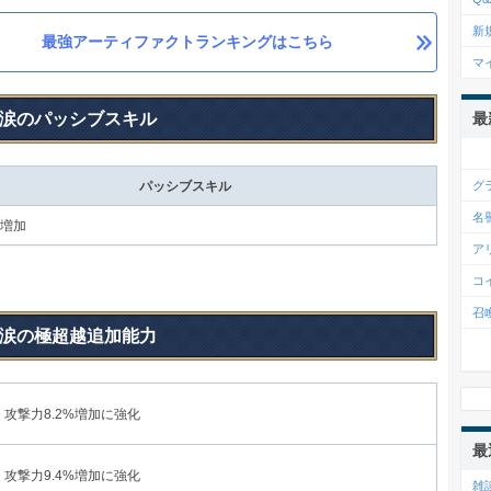
新
最強アーティファクトランキングはこちら
マ
涙のパッシブスキル
最
グ
パッシブスキル
名
%増加
ア
コ
召
涙の極超越追加能力
攻撃力8.2%増加に強化
最
攻撃力9.4%増加に強化
雑