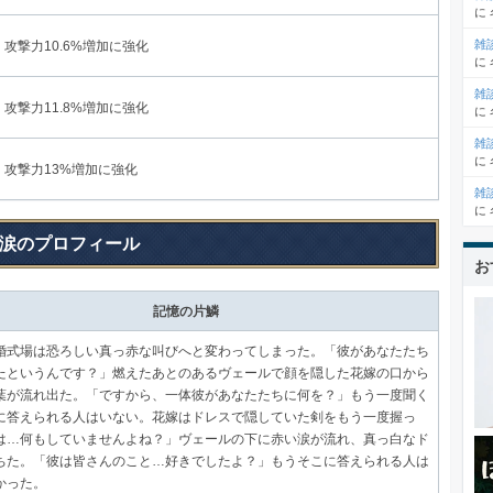
に
雑
攻撃力10.6%増加に強化
に
雑
攻撃力11.8%増加に強化
に
雑
に
攻撃力13%増加に強化
雑
に
涙のプロフィール
お
記憶の片鱗
婚式場は恐ろしい真っ赤な叫びへと変わってしまった。「彼があなたたち
たというんです？」燃えたあとのあるヴェールで顔を隠した花嫁の口から
葉が流れ出た。「ですから、一体彼があなたたちに何を？」もう一度聞く
に答えられる人はいない。花嫁はドレスで隠していた剣をもう一度握っ
は…何もしていませんよね？」ヴェールの下に赤い涙が流れ、真っ白なド
ちた。「彼は皆さんのこと…好きでしたよ？」もうそこに答えられる人は
かった。