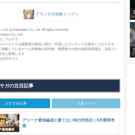
【
グランサガ攻略トップへ
レ
 Ltd. & Gameplex Co., Ltd. All rights reserved.
lex Co., Ltd.
集］アルテマ
のコンテンツは編集部が独自に検討・作成したコンテンツを提供しております。
に掲載しているゲーム内画像の著作権、商標権その他の知的財産権は、当該コン
【
供元に帰属します
プ
ガ公式サイト
サガの注目記事
おすすめ記事
人気ページ
アリーナ最強編成と勝てない時の対処法｜8月環境考
察