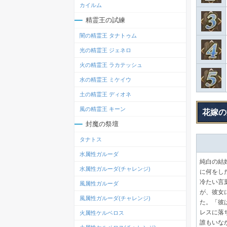
カイルム
精霊王の試練
闇の精霊王 タナトゥム
光の精霊王 ジェネロ
火の精霊王 ラカテッシュ
水の精霊王 ミケイウ
土の精霊王 ディオネ
風の精霊王 キーン
花嫁の
封魔の祭壇
タナトス
水属性ガルーダ
純白の結
水属性ガルーダ(チャレンジ)
に何をし
冷たい言
風属性ガルーダ
が、彼女
風属性ガルーダ(チャレンジ)
た。「彼
レスに落
火属性ケルベロス
誰もいな