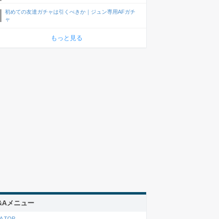
初めての友達ガチャは引くべきか｜ジュン専用AFガチ
ャ
もっと見る
&Aメニュー
A TOP