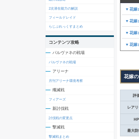
2次潜在能力の解説
▼花嫁
フィールドレイド
▼花嫁
らじぷれっくすまとめ
▼花嫁
コンテンツ攻略
▼花嫁
パルヴァネの戦場
パルヴァネの戦場
アリーナ
花嫁の
月刊アリーナ環境考察
殲滅戦
評
フィアーズ
レアリ
新討伐戦
討伐戦の変更点
HP
撃滅戦
最大防
撃滅戦まとめ