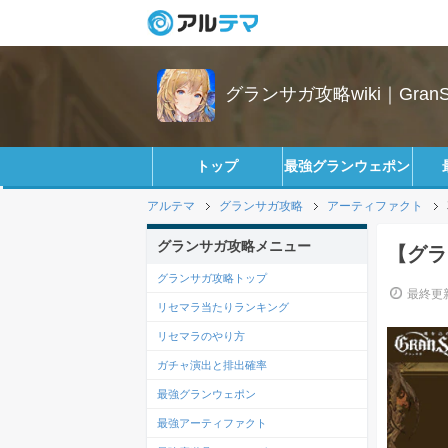
グランサガ攻略wiki｜GranS
トップ
最強グランウェポン
アルテマ
グランサガ攻略
アーティファクト
グランサガ攻略メニュー
【グラ
グランサガ攻略トップ
最終更新
リセマラ当たりランキング
リセマラのやり方
ガチャ演出と排出確率
最強グランウェポン
最強アーティファクト