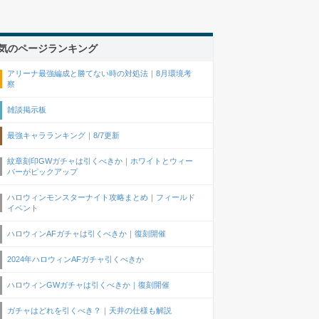
気のページランキング
アリーナ最強編成と勝てない時の対処法｜8月環境考
察
雑談掲示板
最強キャラランキング｜8/7更新
紋章刻印GWガチャは引くべきか｜ホワイトとウィー
バーがピックアップ
ハロウィンモンスターナイト攻略まとめ｜フィールド
イベント
ハロウィンAFガチャは引くべきか｜復刻開催
2024年ハロウィンAFガチャ引くべきか
ハロウィンGWガチャは引くべきか｜復刻開催
ガチャはどれを引くべき？｜天井の仕様も解説