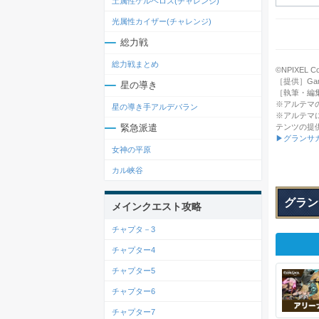
土属性ケルベロス(チャレンジ)
光属性カイザー(チャレンジ)
総力戦
総力戦まとめ
©NPIXEL Co.,
［提供］Gamep
星の導き
［執筆・編
※アルテマ
星の導き手アルデバラン
※アルテマ
テンツの提
緊急派遣
▶グランサ
女神の平原
カル峡谷
グラン
メインクエスト攻略
チャプタ－3
チャプター4
チャプター5
チャプター6
チャプター7