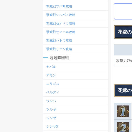
撃滅戦ツバサ攻略
撃滅戦シルバノ攻略
撃滅戦セオドラ攻略
花嫁の
撃滅戦サマエル攻略
撃滅戦ハトウ攻略
撃滅戦リエン攻略
超越降臨戦
攻撃力7
セパル
アモン
エリゴス
花嫁の
ベルディ
ウンハ
ツルギ
シンヤ
シンヤ3