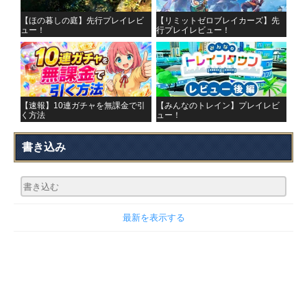
【ほの暮しの庭】先行プレイレビ
【リミットゼロブレイカーズ】先
ュー！
行プレイレビュー！
【速報】10連ガチャを無課金で引
【みんなのトレイン】プレイレビ
く方法
ュー！
書き込み
最新を表示する