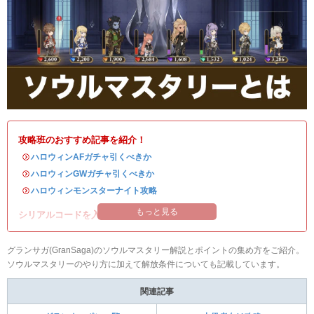
攻略班のおすすめ記事を紹介！
・
ハロウィンAFガチャ引くべきか
・
ハロウィンGWガチャ引くべきか
・
ハロウィンモンスターナイト攻略
もっと見る
シリアルコードを入れて豪華アイテムを入手！
グランサガ(GranSaga)のソウルマスタリー解説とポイントの集め方をご紹介。
ソウルマスタリーのやり方に加えて解放条件についても記載しています。
関連記事