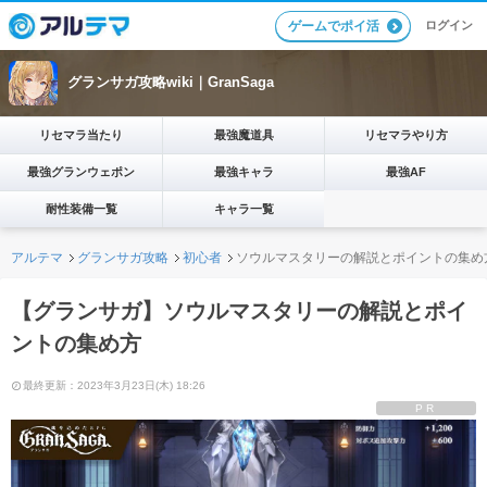
ログイン
ゲームでポイ活
グランサガ攻略wiki｜GranSaga
リセマラ当たり
最強魔道具
リセマラやり方
最強グランウェポン
最強キャラ
最強AF
耐性装備一覧
キャラ一覧
アルテマ
グランサガ攻略
初心者
ソウルマスタリーの解説とポイントの集め
【グランサガ】ソウルマスタリーの解説とポイ
ントの集め方
最終更新：2023年3月23日(木) 18:26
PR