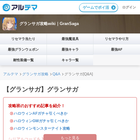
ログイン
ゲームでポイ活
グランサガ攻略wiki｜GranSaga
リセマラ当たり
最強魔道具
リセマラやり方
最強グランウェポン
最強キャラ
最強AF
耐性装備一覧
キャラ一覧
アルテマ
グランサガ攻略
Q&A
グランサガ[Q&A]
【グランサガ】グランサガ
攻略班のおすすめ記事を紹介！
・
ハロウィンAFガチャ引くべきか
・
ハロウィンGWガチャ引くべきか
・
ハロウィンモンスターナイト攻略
もっと見る
シリアルコードを入れて豪華アイテムを入手！