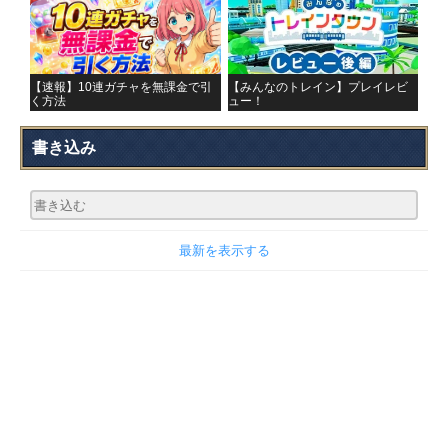
【速報】10連ガチャを無課金で引
【みんなのトレイン】プレイレビ
く方法
ュー！
書き込み
最新を表示する