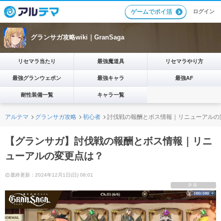
ログイン
ゲームでポイ活
グランサガ攻略wiki｜GranSaga
リセマラ当たり
最強魔道具
リセマラやり方
最強グランウェポン
最強キャラ
最強AF
耐性装備一覧
キャラ一覧
アルテマ
グランサガ攻略
初心者
討伐戦の報酬とボス情報｜リニューアルの
【グランサガ】討伐戦の報酬とボス情報｜リニ
ューアルの変更点は？
最終更新：2024年12月1日(日) 08:01
PR