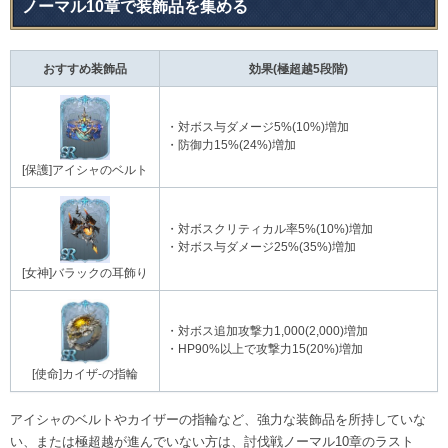
ノーマル10章で装飾品を集める
おすすめ装飾品
効果(極超越5段階)
・対ボス与ダメージ5%(10%)増加
・防御力15%(24%)増加
[保護]アイシャのベルト
・対ボスクリティカル率5%(10%)増加
・対ボス与ダメージ25%(35%)増加
[女神]バラックの耳飾り
・対ボス追加攻撃力1,000(2,000)増加
・HP90%以上で攻撃力15(20%)増加
[使命]カイザ-の指輪
アイシャのベルトやカイザーの指輪など、強力な装飾品を所持していな
い、または極超越が進んでいない方は、討伐戦ノーマル10章のラスト