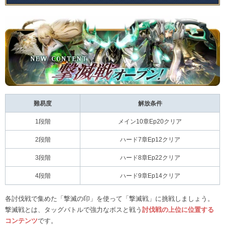
難易度
解放条件
1段階
メイン10章Ep20クリア
2段階
ハード7章Ep12クリア
3段階
ハード8章Ep22クリア
4段階
ハード9章Ep14クリア
各討伐戦で集めた「撃滅の印」を使って「撃滅戦」に挑戦しましょう。
撃滅戦とは、タッグバトルで強力なボスと戦う
討伐戦の上位に位置する
コンテンツ
です。