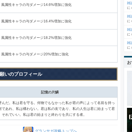
雑
風属性キャラの与ダメージ14.6%増加に強化
に
雑
に
風属性キャラの与ダメージ16.4%増加に強化
雑
に
風属性キャラの与ダメージ18.2%増加に強化
雑
に
風属性キャラの与ダメージ20%増加に強化
お
願いのプロフィール
記憶の片鱗
呼んだ。私は君を守る。何物でもなかった私が君の声によって名前を持っ
何であれ、私は構わない。君は私の友であり、私の人生は君に始まって君
。それでいい。私は君の始まりと終わりを共にする者。
グランサガ攻略トップへ