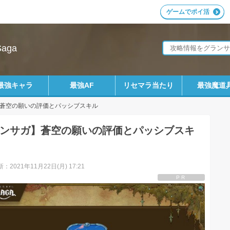
ゲームでポイ活
aga
最強キャラ
最強AF
リセマラ当たり
最強魔道
蒼空の願いの評価とパッシブスキル
ンサガ】蒼空の願いの評価とパッシブスキ
：2021年11月22日(月) 17:21
PR