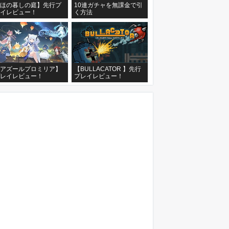
ほの暮しの庭】先行プ
10連ガチャを無課金で引
イレビュー！
く方法
アズールプロミリア】
【BULLACATOR 】先行
レイレビュー！
プレイレビュー！