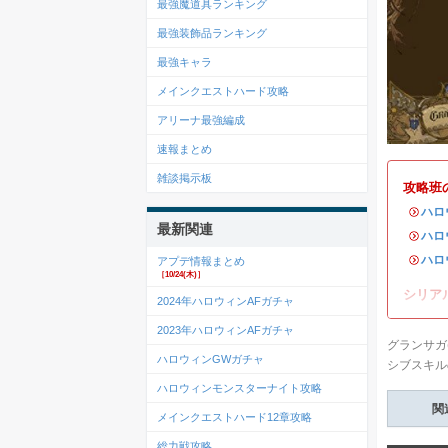
最強魔道具ランキング
最強装飾品ランキング
最強キャラ
メインクエストハード攻略
アリーナ最強編成
速報まとめ
雑談掲示板
攻略班
・
ハロ
最新関連
・
ハロ
・
ハロ
アプデ情報まとめ
［10/24(木)］
シリア
2024年ハロウィンAFガチャ
2023年ハロウィンAFガチャ
グランサガ
ハロウィンGWガチャ
シブスキル
ハロウィンモンスターナイト攻略
関
メインクエストハード12章攻略
総力戦攻略