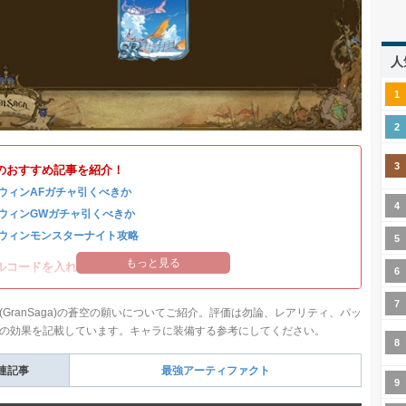
人
のおすすめ記事を紹介！
ウィンAFガチャ引くべきか
ウィンGWガチャ引くべきか
ウィンモンスターナイト攻略
もっと見る
ルコードを入れて豪華アイテムを入手！
(GranSaga)の蒼空の願いについてご紹介。評価は勿論、レアリティ、パッ
の効果を記載しています。キャラに装備する参考にしてください。
連記事
最強アーティファクト