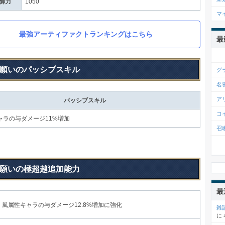
御力
1050
マ
最強アーティファクトランキングはこちら
最
願いのパッシブスキル
グ
名
ア
パッシブスキル
コ
ャラの与ダメージ11%増加
召
願いの極超越追加能力
最
風属性キャラの与ダメージ12.8%増加に強化
雑
に