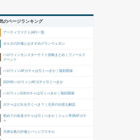
気のページランキング
アーティファクト(AF)一覧
オルタの評価とおすすめグランウェポン
ハロウィンモンスターナイト攻略まとめ｜フィールド
イベント
ハロウィンAFガチャは引くべきか｜復刻開催
2024年ハロウィンAFガチャ引くべきか
ハロウィンGWガチャは引くべきか｜復刻開催
ガチャはどれを引くべき？｜天井の仕様も解説
初めての友達ガチャは引くべきか｜ジュン専用AFガチ
ャ
月満る夜の評価とパッシブスキル