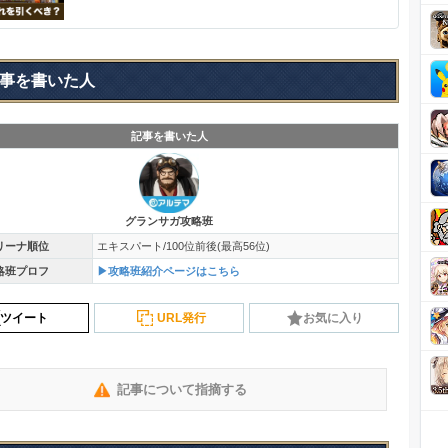
事を書いた人
記事を書いた人
グランサガ攻略班
リーナ順位
エキスパート/100位前後(最高56位)
略班プロフ
▶攻略班紹介ページはこちら
ツイート
URL発行
お気に入り
記事について指摘する