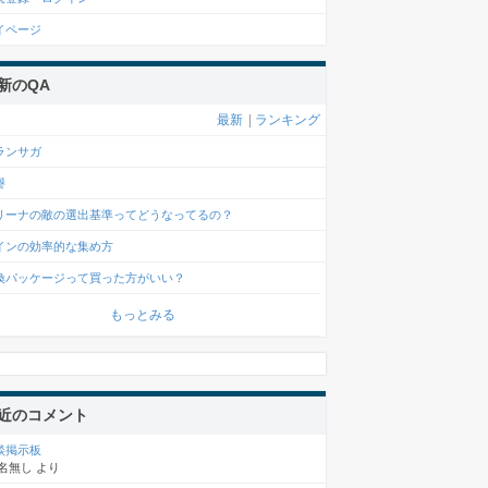
イページ
新のQA
最新
|
ランキング
ランサガ
譽
リーナの敵の選出基準ってどうなってるの？
インの効率的な集め方
喚パッケージって買った方がいい？
もっとみる
近のコメント
談掲示板
名無し
より