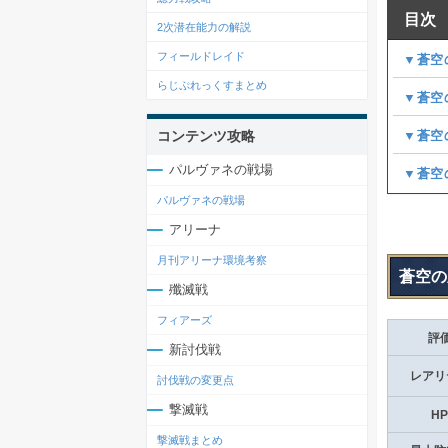
目次
2次潜在能力の解説
フィールドレイド
▼蒼空
らじぷれっくすまとめ
▼蒼空
▼蒼空
コンテンツ攻略
パルヴァネの戦場
▼蒼空
パルヴァネの戦場
アリーナ
月刊アリーナ環境考察
蒼空の
殲滅戦
フィアーズ
評
新討伐戦
レアリ
討伐戦の変更点
撃滅戦
HP
撃滅戦まとめ