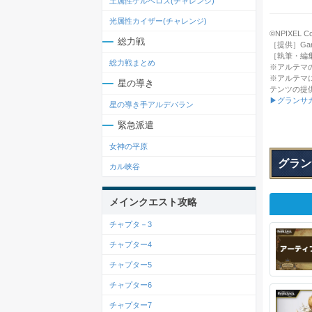
土属性ケルベロス(チャレンジ)
光属性カイザー(チャレンジ)
©NPIXEL Co.,
総力戦
［提供］Gamep
［執筆・編
総力戦まとめ
※アルテマ
※アルテマ
星の導き
テンツの提
▶グランサ
星の導き手アルデバラン
緊急派遣
女神の平原
グラン
カル峡谷
メインクエスト攻略
チャプタ－3
チャプター4
チャプター5
チャプター6
チャプター7