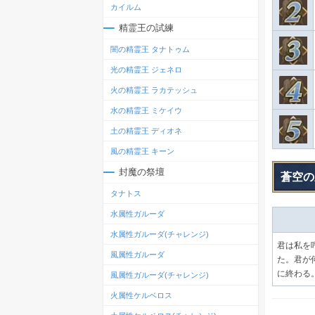
カイルム
精霊王の試練
闇の精霊王 タナトゥム
光の精霊王 ジェネロ
火の精霊王 ラカテッシュ
水の精霊王 ミケイウ
土の精霊王 ディオネ
風の精霊王 キーン
封魔の祭壇
蒼空の
タナトス
水属性ガルーダ
水属性ガルーダ(チャレンジ)
君は私を
風属性ガルーダ
た。君が
に終わる
風属性ガルーダ(チャレンジ)
火属性ケルベロス