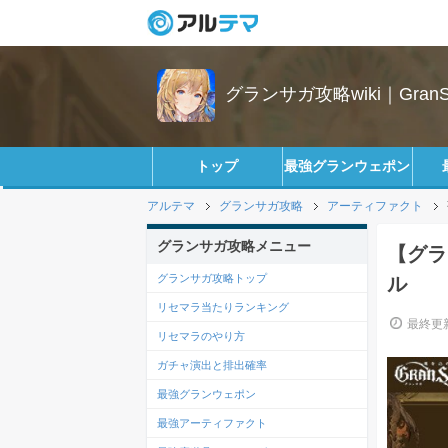
グランサガ攻略wiki｜GranS
トップ
最強グランウェポン
アルテマ
グランサガ攻略
アーティファクト
グランサガ攻略メニュー
【グラ
グランサガ攻略トップ
ル
リセマラ当たりランキング
最終更新
リセマラのやり方
ガチャ演出と排出確率
最強グランウェポン
最強アーティファクト