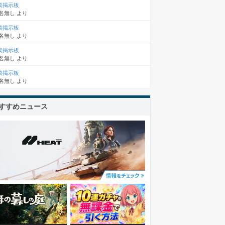
談掲示板
名無し
より
談掲示板
名無し
より
談掲示板
名無し
より
談掲示板
名無し
より
すすめニュース