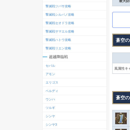
最大防
撃滅戦ツバサ攻略
撃滅戦シルバノ攻略
撃滅戦セオドラ攻略
撃滅戦サマエル攻略
蒼空の
撃滅戦ハトウ攻略
撃滅戦リエン攻略
超越降臨戦
セパル
風属性キ
アモン
エリゴス
ベルディ
蒼空の
ウンハ
ツルギ
シンヤ
シンヤ3