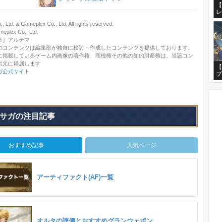
【
レ
 Ltd. & Gameplex Co., Ltd. All rights reserved.
lex Co., Ltd.
集］アルテマ
のコンテンツは編集部が独自に検討・作成したコンテンツを提供しております。
に掲載しているゲーム内画像の著作権、商標権その他の知的財産権は、当該コン
供元に帰属します
【
ガ公式サイト
プ
サガの注目記事
おすすめ記事
人気ページ
アーティファクト(AF)一覧
オルタの評価とおすすめグランウェポン