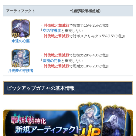
アーティファクト
性能(5段階極超越)
・
討伐戦と撃滅戦
で攻撃力15%(25%)増加
└
空の守護者
と重複しない
・
討伐戦と撃滅戦
で対ボスクリ与ダメ5%(15%)増加
永遠の心臓
・
討伐戦と撃滅戦
で防御力20%(40%)増加
└
深淵の門番
と重複しない
・
討伐戦と撃滅戦
で忍耐力10%(20%)増加
月光夢の守護者
ピックアップガチャの基本情報