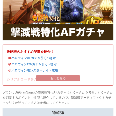
攻略班のおすすめ記事を紹介！
・
ハロウィンAFガチャ引くべきか
・
ハロウィンGWガチャ引くべきか
・
ハロウィンモンスターナイト攻略
もっと見る
シリアルコードを入れて豪華アイテムを入手！
グランサガ(GranSaga)の撃滅戦特化AFガチャは引くべきかを考察。引くべきか
を判断するポイント、性能も紹介しているので、撃滅戦アーティファクトガチ
ャを引くか迷っている方は参考にしてください。
関連記事