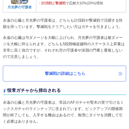
・
討伐戦と撃滅戦
で忍耐力10%(20%)増加
月光夢の守護者
永遠の心臓と月光夢の守護者は、どちらも討伐戦や撃滅戦で活躍する性
能を持っています。撃滅戦をクリアしたい方はガチャを引きましょう。
永遠の心臓は与ダメージを大幅に上げられ、月光夢の守護者は被ダメー
ジを大幅に抑えられます。どちらも5段階極超越時のステータス上昇量は
非常に高く強力ですが、それぞれ空の守護者や深淵の門番と重複しない
ので注意しましょう。
撃滅戦の詳細はこちら
恒常ガチャから排出される
永遠の心臓と月光夢の守護者は、常設のAFガチャや聖木の実で引けるミ
ックスガチャのラインナップに含まれています。ピックアップの開催期
間が終了しても、入手する機会はあるので、無理にダイヤを消費して引
く必要はありません。