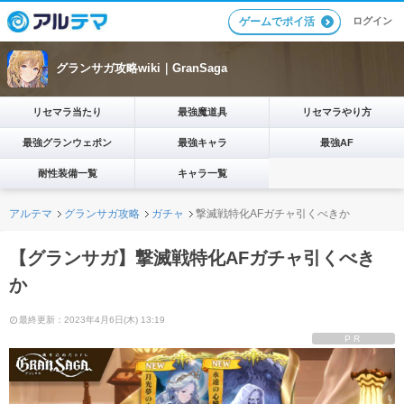
ログイン
ゲームでポイ活
グランサガ攻略wiki｜GranSaga
リセマラ当たり
最強魔道具
リセマラやり方
最強グランウェポン
最強キャラ
最強AF
耐性装備一覧
キャラ一覧
アルテマ
グランサガ攻略
ガチャ
撃滅戦特化AFガチャ引くべきか
【グランサガ】撃滅戦特化AFガチャ引くべき
か
最終更新：2023年4月6日(木) 13:19
PR