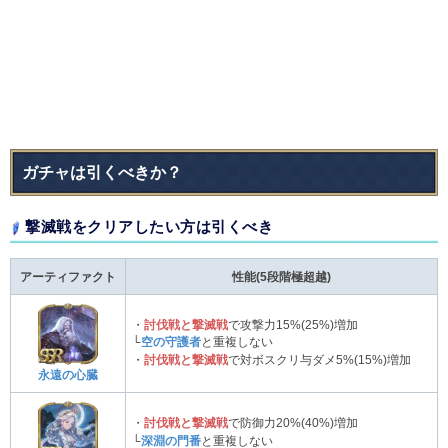
ガチャは引くべきか？
撃滅戦をクリアしたい方は引くべき
アーティファクト
性能(5段階極超越)
・
討伐戦と撃滅戦
で攻撃力15%(25%)増加
└
空の守護者
と重複しない
・
討伐戦と撃滅戦
で対ボスクリ与ダメ5%(15%)増加
永遠の心臓
・
討伐戦と撃滅戦
で防御力20%(40%)増加
└
深淵の門番
と重複しない