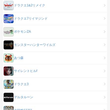
ドラクエ1&2リメイク
ドラクエ7リイマジンド
ポケモンZA
モンスターハンターワイルズ
あつ森
サイレントヒルf
ドラクエ3
デルタルーン