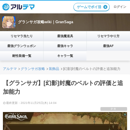
ログイン
ゲームでポイ活
グランサガ攻略wiki｜GranSaga
リセマラ当たり
最強魔道具
リセマラやり方
最強グランウェポン
最強キャラ
最強AF
耐性装備一覧
キャラ一覧
アルテマ
グランサガ攻略
装飾品
[幻影]封魔のベルトの評価と追加能力
【グランサガ】[幻影]封魔のベルトの評価と追
加能力
最終更新：2021年11月25日(木) 14:04
PR