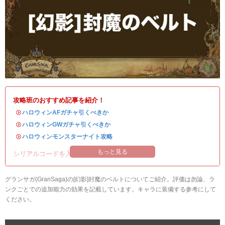
攻略班のおすすめ記事を紹介！
・
ハロウィンAFガチャ引くべきか
・
ハロウィンGWガチャ引くべきか
・
ハロウィンモンスターナイト攻略
もっと見る
シリアルコードを入れて豪華アイテムを入手！
グランサガ(GranSaga)の[幻影]封魔のベルトについてご紹介。評価は勿論、ラ
ンクごとでの追加能力の効果を記載しています。キャラに装備する参考にして
ください。