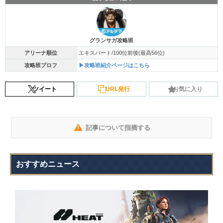
グランサガ攻略班
アリーナ順位
エキスパート/100位前後(最高56位)
攻略班プロフ
▶攻略班紹介ページはこちら
ツイート
URL発行
お気に入り
記事について指摘する
おすすめニュース