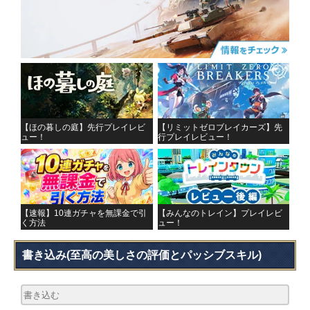
【ほの暮しの庭】先行プレイレビ
【リミットゼロブレイカーズ】先
ュー！
行プレイレビュー！
【速報】10連ガチャを無課金で引
【みんなのトレイン】プレイレビ
く方法
ュー！
書き込み
(至高の美しさの評価とパッシブスキル)