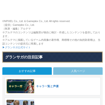
©NPIXEL Co., Ltd. & Gameplex Co., Ltd. All rights reserved.
［提供］Gameplex Co., Ltd.
［執筆・編集］アルテマ
※アルテマのコンテンツは編集部が独自に検討・作成したコンテンツを提供しており
ます。
※アルテマに掲載しているゲーム内画像の著作権、商標権その他の知的財産権は、当
該コンテンツの提供元に帰属します
▶グランサガ公式サイト
グランサガの注目記事
おすすめ記事
人気ページ
キャラ一覧と声優