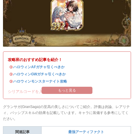
攻略班のおすすめ記事を紹介！
・
ハロウィンAFガチャ引くべきか
・
ハロウィンGWガチャ引くべきか
・
ハロウィンモンスターナイト攻略
もっと見る
シリアルコードを入れて豪華アイテムを入手！
グランサガ(GranSaga)の至高の美しさについてご紹介。評価は勿論、レアリテ
ィ、パッシブスキルの効果を記載しています。キャラに装備する参考にしてく
ださい。
関連記事
最強アーティファクト