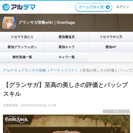
ログイン
ゲームでポイ活
グランサガ攻略wiki｜GranSaga
リセマラ当たり
最強魔道具
リセマラやり方
最強グランウェポン
最強キャラ
最強AF
耐性装備一覧
キャラ一覧
アルテマ
グランサガ攻略
アーティファクト
至高の美しさの評価とパッシブ
【グランサガ】至高の美しさの評価とパッシブ
スキル
最終更新：2024年6月18日(火) 11:56
PR