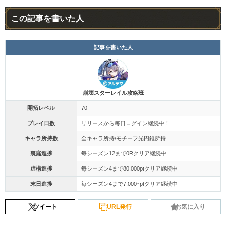
この記事を書いた人
記事を書いた人
崩壊スターレイル攻略班
開拓レベル
70
プレイ日数
リリースから毎日ログイン継続中！
キャラ所持数
全キャラ所持/モチーフ光円錐所持
裏庭進捗
毎シーズン12まで0Rクリア継続中
虚構進捗
毎シーズン4まで80,000ptクリア継続中
末日進捗
毎シーズン4まで7,000↑ptクリア継続中
ツイート
URL発行
お気に入り