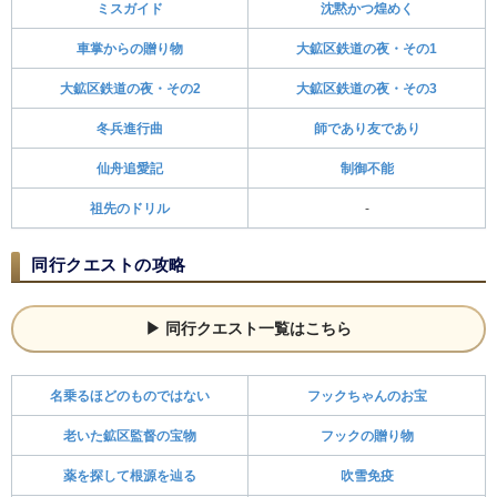
ミスガイド
沈黙かつ煌めく
車掌からの贈り物
大鉱区鉄道の夜・その1
大鉱区鉄道の夜・その2
大鉱区鉄道の夜・その3
冬兵進行曲
師であり友であり
仙舟追愛記
制御不能
祖先のドリル
-
同行クエストの攻略
同行クエスト一覧はこちら
名乗るほどのものではない
フックちゃんのお宝
老いた鉱区監督の宝物
フックの贈り物
薬を探して根源を辿る
吹雪免疫