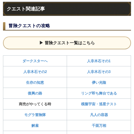
クエスト関連記事
冒険クエストの攻略
冒険クエスト一覧はこちら
ダークスターへ
人非木石その1
人非木石その2
人非木石その3
生存の知恵
儚い光陰
復興の路
リング即ち舞台である
商売がやってくる時
模擬宇宙・巡星テスト
モグラ冒険隊
凡人の容器
解雇
千面万相