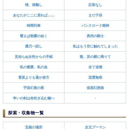
情、得難し
応答なし
あなたがここに居れば……
まだ子供
時間列車
パンクロード精神
譬えば朝露の如く
異邦の騎士
霜刃一試し
私はもう空に触れてしまった
見知らぬ女性からの手紙
龍、其の郷に帰りて
私の最愛、私の血
全て追憶
雪原よりも遥か彼方
流雲無痕
宇宙幻覚の夜
仮面幻想曲
争いの剣は命吹き込む鋤へ
-
探索・収集物一覧
宝箱の場所
次元プーマン