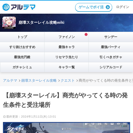
ゲームでポイ活
ログイン
崩壊スターレイル攻略wiki
トップ
ファイノン
サンデー
すり抜けおすすめ
最強キャラ
最強パーティ
最強光円錐
リセマラ当たり
引くべきガチャ
ガチャシミュ
キャラ一覧
シリアルコード
アルテマ
崩壊スターレイル攻略
クエスト
商売がやってくる時の発生条件と
【崩壊スターレイル】商売がやってくる時の発
生条件と受注場所
最終更新：2024年1月11日(木) 13:01