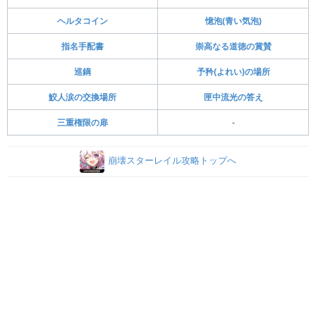
ヘルタコイン
憶泡(青い気泡)
指名手配書
崇高なる道徳の賞賛
巡鏑
予矜(よれい)の場所
鮫人涙の交換場所
匣中流光の答え
三重権限の扉
-
崩壊スターレイル攻略トップへ