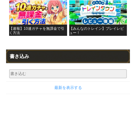
【速報】10連ガチャを無課金で引
【みんなのトレイン】プレイレビ
く方法
ュー！
書き込み
最新を表示する