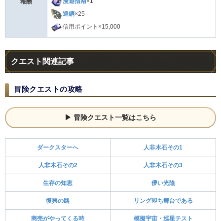
漫遊指南
×1
報酬
巡鏑
×25
信用ポイント×15,000
クエスト関連記事
冒険クエストの攻略
冒険クエスト一覧はこちら
ダークスターへ
人非木石その1
人非木石その2
人非木石その3
生存の知恵
儚い光陰
復興の路
リング即ち舞台である
商売がやってくる時
模擬宇宙・巡星テスト