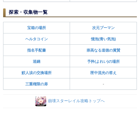
探索・収集物一覧
宝箱の場所
次元プーマン
ヘルタコイン
憶泡(青い気泡)
指名手配書
崇高なる道徳の賞賛
巡鏑
予矜(よれい)の場所
鮫人涙の交換場所
匣中流光の答え
三重権限の扉
-
崩壊スターレイル攻略トップへ