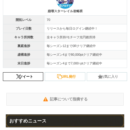
崩壊スターレイル攻略班
開拓レベル
70
プレイ日数
リリースから毎日ログイン継続中！
キャラ所持数
全キャラ所持/モチーフ光円錐所持
裏庭進捗
毎シーズン12まで0Rクリア継続中
虚構進捗
毎シーズン4まで80,000ptクリア継続中
末日進捗
毎シーズン4まで7,000↑ptクリア継続中
ツイート
URL発行
お気に入り
記事について指摘する
おすすめニュース