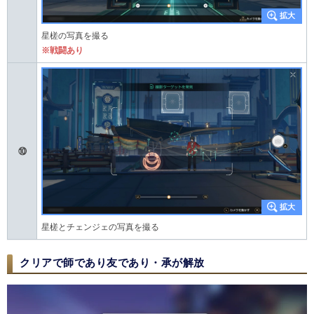
星槎の写真を撮る
※戦闘あり
⑩
星槎とチェンジェの写真を撮る
クリアで師であり友であり・承が解放