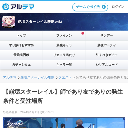
ゲームでポイ活
ログイン
崩壊スターレイル攻略wiki
トップ
ファイノン
サンデー
すり抜けおすすめ
最強キャラ
最強パーティ
最強光円錐
リセマラ当たり
引くべきガチャ
ガチャシミュ
キャラ一覧
シリアルコード
アルテマ
崩壊スターレイル攻略
クエスト
師であり友でありの発生条件と受
【崩壊スターレイル】師であり友でありの発生
条件と受注場所
最終更新：2024年1月11日(木) 13:01