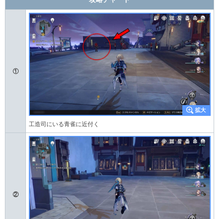
①
工造司にいる青雀に近付く
②