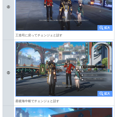
④
工造司に戻ってチェンジェと話す
⑤
星槎海中枢でチェンジェと話す