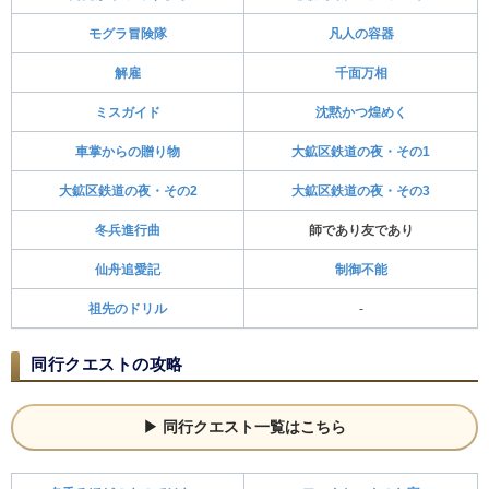
モグラ冒険隊
凡人の容器
解雇
千面万相
ミスガイド
沈黙かつ煌めく
車掌からの贈り物
大鉱区鉄道の夜・その1
大鉱区鉄道の夜・その2
大鉱区鉄道の夜・その3
冬兵進行曲
師であり友であり
仙舟追愛記
制御不能
祖先のドリル
-
同行クエストの攻略
同行クエスト一覧はこちら