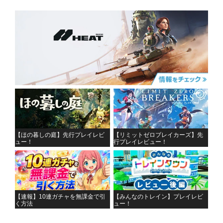
【ほの暮しの庭】先行プレイレビ
【リミットゼロブレイカーズ】先
ュー！
行プレイレビュー！
【速報】10連ガチャを無課金で引
【みんなのトレイン】プレイレビ
く方法
ュー！