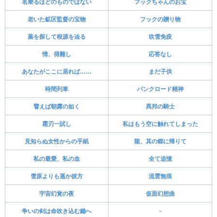
名乗るほどのものではない
フックちゃんのお宝
老いた鉱区監督の宝物
フックの贈り物
薬を探して根源を辿る
吹雪免疫
情、得難し
応答なし
あなたがここに居れば……
まだ子供
時間列車
パンクロード精神
譬えば朝露の如く
異邦の騎士
霜刃一試し
私はもう空に触れてしまった
見知らぬ女性からの手紙
龍、其の郷に帰りて
私の最愛、私の血
全て追憶
雪原よりも遥か彼方
流雲無痕
宇宙幻覚の夜
仮面幻想曲
争いの剣は命吹き込む鋤へ
-