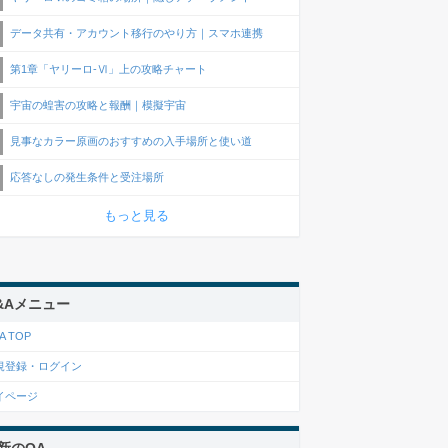
データ共有・アカウント移行のやり方｜スマホ連携
第1章「ヤリーロ-Ⅵ」上の攻略チャート
宇宙の蝗害の攻略と報酬｜模擬宇宙
見事なカラー原画のおすすめの入手場所と使い道
応答なしの発生条件と受注場所
もっと見る
&Aメニュー
A TOP
規登録・ログイン
イページ