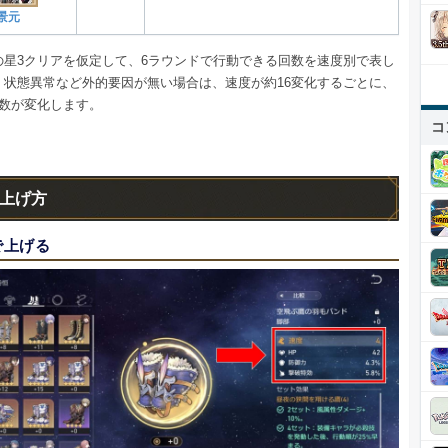
景元
の星3クリアを仮定して、6ラウンドで行動できる回数を速度別で表し
。状態異常など外的要因が無い場合は、速度が約16変化するごとに、
回数が変化します。
コ
上げ方
で上げる