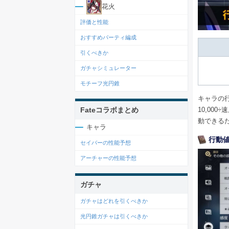
花火
評価と性能
おすすめパーティ編成
引くべきか
ガチャシミュレーター
モチーフ光円錐
キャラの
10,00
Fateコラボまとめ
動できる
キャラ
行動
セイバーの性能予想
アーチャーの性能予想
ガチャ
ガチャはどれを引くべきか
光円錐ガチャは引くべきか