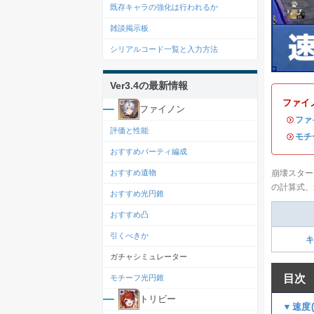
既存キャラの強化は行われるか
雑談掲示板
シリアルコード一覧と入力方法
Ver3.4の最新情報
ファイ
ファイノン
・
ファ
評価と性能
・
モチ
おすすめパーティ編成
崩壊スター
おすすめ遺物
の計算式、
おすすめ光円錐
おすすめ凸
引くべきか
キ
ガチャシミュレーター
目次
モチーフ光円錐
トリビー
▼速度