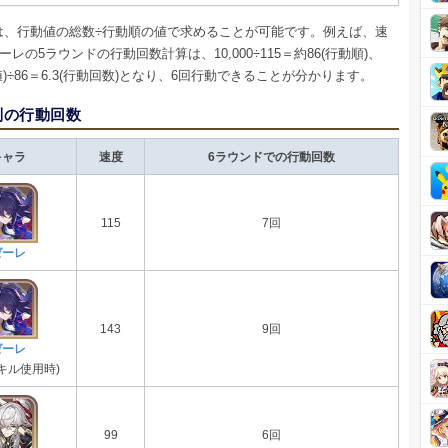
は、行動値の総数÷行動順の値で求めることが可能です。例えば、速
ゼーレの5ラウンドの行動回数計算は、10,000÷115＝約86(行動順)、
動値)÷86＝6.3(行動回数)となり、6回行動できることが分かります。
別の行動回数
キャラ
速度
6ラウンドでの行動回数
115
7回
ゼーレ
143
9回
ゼーレ
キル使用時)
99
6回