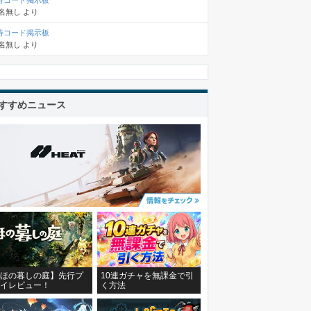
待コード掲示板
名無し
より
待コード掲示板
名無し
より
すすめニュース
ほの暮しの庭】先行プ
10連ガチャを無課金で引
イレビュー！
く方法