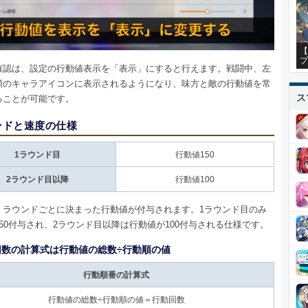
【
プ
確認は、設定の行動値表示を「表示」にすると行えます。戦闘中、左
順のキャラアイコンに表示されるようになり、味方と敵の行動値を常
ス
ることが可能です。
ンドと速度の仕様
1ラウンド目
行動値150
2ラウンド目以降
行動値100
、ラウンドごとに決まった行動値が付与されます。1ラウンド目のみ
50付与され、2ラウンド目以降は行動値が100付与される仕様です。
回数の計算式は行動値の総数÷行動順の値
行動順番の計算式
行動値の総数÷行動順の値＝行動回数