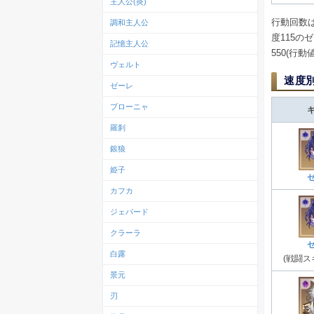
主人公(炎)
行動回数
調和主人公
度115の
記憶主人公
550(行
ヴェルト
速度
ゼーレ
ブローニャ
羅刹
銀狼
姫子
カフカ
ジェパード
クラーラ
白露
(戦闘ス
景元
刃