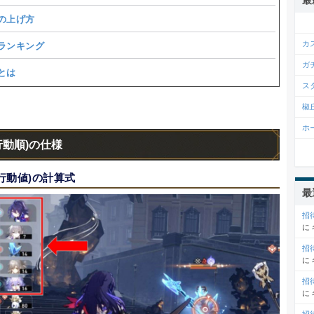
最
の上げ方
カ
ランキング
ガ
とは
ス
椒
ホ
行動順)の仕様
行動値)の計算式
最
招
に
招
に
招
に