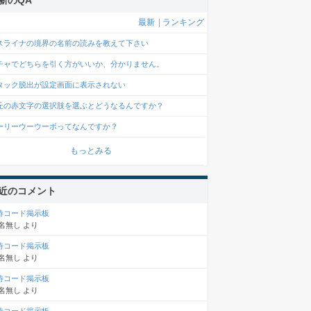
新のQA
最新
|
ランキング
スライナの境界の名前の読みを教えて下さい
チャでどちらを引く方がいいか、分かりません。
タック脱出が設定画面に表示されない
丘の赤文字の選択肢を選ぶとどうなるんですか？
ーリーウーウーボってなんですか？
もっとみる
近のコメント
待コード掲示板
名無し
より
待コード掲示板
名無し
より
待コード掲示板
名無し
より