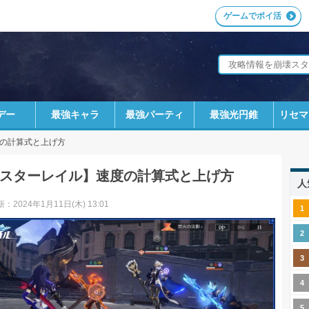
ゲームでポイ活
デー
最強キャラ
最強パーティ
最強光円錐
リセマ
の計算式と上げ方
スターレイル】速度の計算式と上げ方
人
：2024年1月11日(木) 13:01