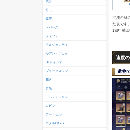
飲月
符玄
混沌の庭
鏡流
た表です
トパーズ
1回行動
フォフォ
アルジェンティ
ルアン・メェイ
速度の
Dr.レイシオ
遺物
ブラックスワン
花火
黄泉
アベンチュリン
ロビン
ブートヒル
ホタル(サム)