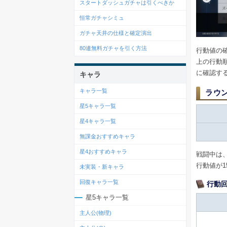
スタートダッシュガチャは引くべきか
恒常ガチャシミュ
ガチャ天井の仕様と確定演出
80連無料ガチャを引く方法
行動値の
上の行動
に確認す
キャラ
キャラ一覧
ラウ
星5キャラ一覧
星4キャラ一覧
無課金おすすめキャラ
星4おすすめキャラ
戦闘中は
行動値が1
未実装・新キャラ
回復キャラ一覧
行動
星5キャラ一覧
主人公(物理)