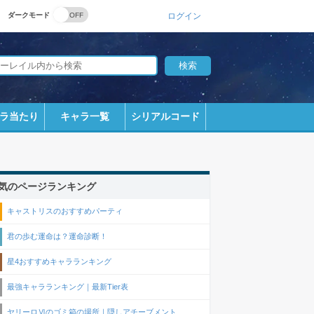
ダークモード
ログイン
ラ当たり
キャラ一覧
シリアルコード
気のページランキング
キャストリスのおすすめパーティ
君の歩む運命は？運命診断！
星4おすすめキャラランキング
最強キャラランキング｜最新Tier表
ヤリーロⅥのゴミ箱の場所｜隠しアチーブメント