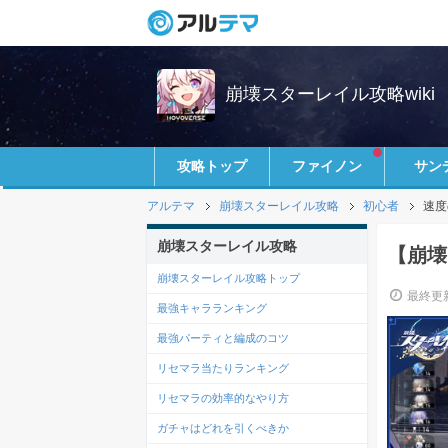
崩壊スターレイル攻略wiki
攻略トップ
ファイノン
サン
アルテマ
崩壊スターレイル攻略
初心者
速度
崩壊スターレイル攻略
【崩壊
崩壊スターレイル攻略トップ
最終更新
最強キャラランキング
最強パーティと編成のコツ
リセマラ当たりランキング
リセマラの効率的なやり方
ガチャはどれを引くべきか