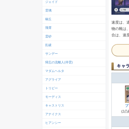
ジェイド
雲璃
椒丘
速度は、
飛霄
物の靴は
合は、速
霊砂
乱破
サンデー
帰忘の流離人(停雲)
キャ
マダムヘルタ
アグライア
トリビー
モーディス
キャストリス
ブ
(2
アナイクス
ヒアンシー