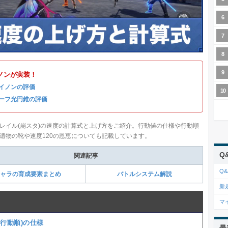
ノンが実装！
イノンの評価
ーフ光円錐の評価
レイル(崩スタ)の速度の計算式と上げ方をご紹介。行動値の仕様や行動順
遺物の靴や速度120の恩恵についても記載しています。
Q
関連記事
Q&
ャラの育成要素まとめ
バトルシステム解説
新
マ
(行動順)の仕様