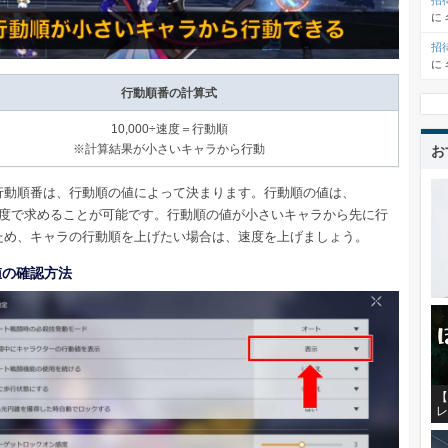
招
に
招
に
行動順番の計算式
10,000÷速度＝行動順
※計算結果が小さいキャラから行動
お
行動順番は、行動順の値によって決まります。行動順の値は、
0÷速度で求めることが可能です。行動順の値が小さいキャラから先に行
ため、キャラの行動順を上げたい場合は、速度を上げましょう。
値の確認方法
【
レ