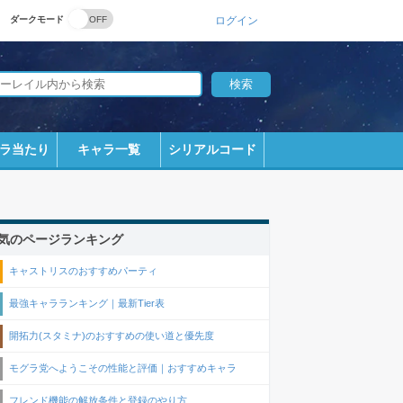
ダークモード
ログイン
ラ当たり
キャラ一覧
シリアルコード
気のページランキング
キャストリスのおすすめパーティ
最強キャラランキング｜最新Tier表
開拓力(スタミナ)のおすすめの使い道と優先度
モグラ党へようこその性能と評価｜おすすめキャラ
フレンド機能の解放条件と登録のやり方