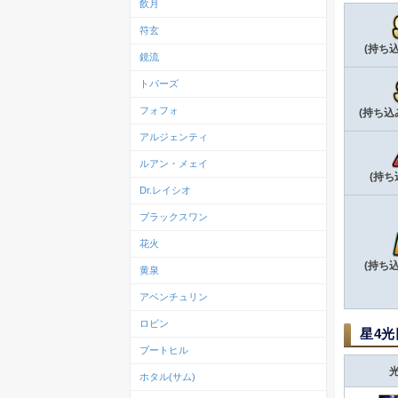
飲月
符玄
(持ち
鏡流
トパーズ
フォフォ
(持ち込
アルジェンティ
ルアン・メェイ
(持ち
Dr.レイシオ
ブラックスワン
花火
(持ち
黄泉
アベンチュリン
ロビン
星4
ブートヒル
ホタル(サム)