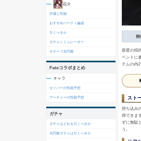
花火
評価と性能
おすすめパーティ編成
引くべきか
開
ガチャシミュレーター
群星の招
モチーフ光円錐
ベントに
テムの内
Fateコラボまとめ
キャラ
セイバーの性能予想
スト
アーチャーの性能予想
持ち込み
ガチャ
得できま
ずに無駄
ガチャはどれを引くべきか
う。
光円錐ガチャは引くべきか