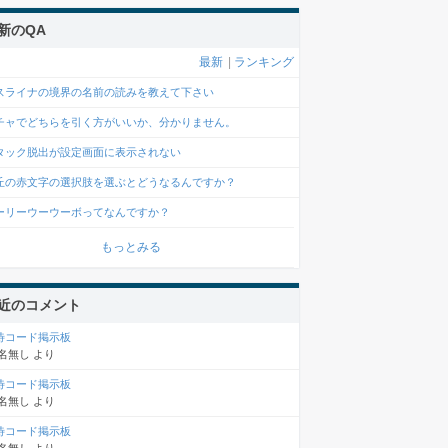
新のQA
最新
|
ランキング
スライナの境界の名前の読みを教えて下さい
チャでどちらを引く方がいいか、分かりません。
タック脱出が設定画面に表示されない
丘の赤文字の選択肢を選ぶとどうなるんですか？
ーリーウーウーボってなんですか？
もっとみる
近のコメント
待コード掲示板
名無し
より
待コード掲示板
名無し
より
待コード掲示板