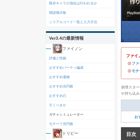
既存キャラの強化は行われるか
雑談掲示板
シリアルコード一覧と入力方法
Ver3.4の最新情報
ファイノン
ファイ
評価と性能
・
ファ
おすすめパーティ編成
・
モチ
おすすめ遺物
おすすめ光円錐
崩壊スター
や持ち込み
おすすめ凸
引くべきか
ガチャシミュレーター
お
モチーフ光円錐
トリビー
目次