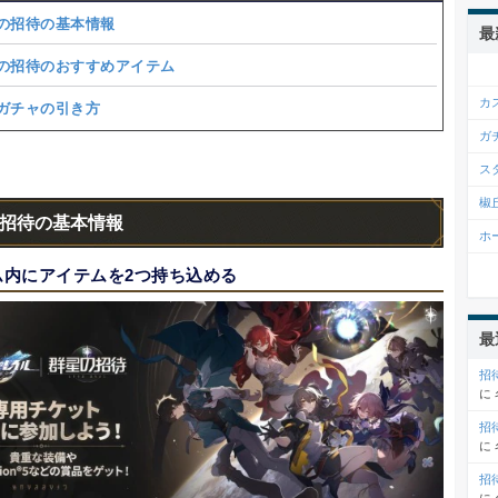
の招待の基本情報
最
の招待のおすすめアイテム
カ
ガチャの引き方
ガ
ス
椒
招待の基本情報
ホ
ム内にアイテムを2つ持ち込める
最
招
に
招
に
招