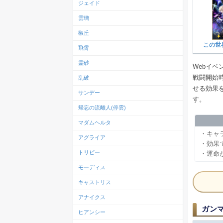
ジェイド
雲璃
椒丘
この世
飛霄
霊砂
Webイ
戦闘開始
乱破
せる効果
サンデー
す。
帰忘の流離人(停雲)
マダムヘルタ
・キャ
アグライア
・効果
トリビー
・運命
モーディス
キャストリス
アナイクス
ガン
ヒアンシー