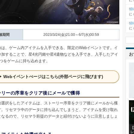
に
招
に
招
に
催期間
2023/3/24(金)21:00～6/7(水)00:59
待は、ゲーム内アイテムを入手できる、限定のWebイベントです。イ
お
参加することで、星4光円錐や星4遺物などを入手でき、入手したアイ
2つをゲームに持ち込めます。
Webイベントぺージはこちら(外部ページに飛びます)
ーリーの序章をクリア後にメールで獲得
の選択をしたアイテムは、ストーリー序章をクリア後にメールから獲
す。リセマラ中のデータに持ち込んでしまうと、アイテムを受け取れ
となるので、リセマラ前提のデータと紐付けないように注意しましょ
【
レ