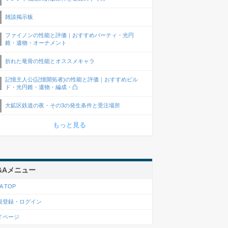
雑談掲示板
ファイノンの性能と評価｜おすすめパーティ・光円
錐・遺物・オーナメント
折れた竜骨の性能とオススメキャラ
記憶主人公(記憶開拓者)の性能と評価｜おすすめビル
ド・光円錐・遺物・編成・凸
大鉱区鉄道の夜・その3の発生条件と受注場所
もっと見る
&Aメニュー
A TOP
規登録・ログイン
イページ