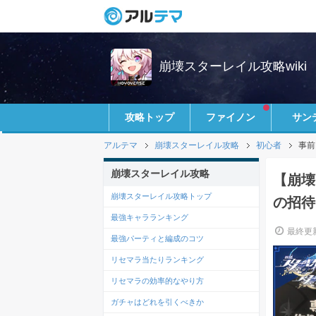
崩壊スターレイル攻略wiki
攻略トップ
ファイノン
サン
アルテマ
崩壊スターレイル攻略
初心者
事前
崩壊スターレイル攻略
【崩壊
崩壊スターレイル攻略トップ
の招待
最強キャラランキング
最終更新
最強パーティと編成のコツ
リセマラ当たりランキング
リセマラの効率的なやり方
ガチャはどれを引くべきか