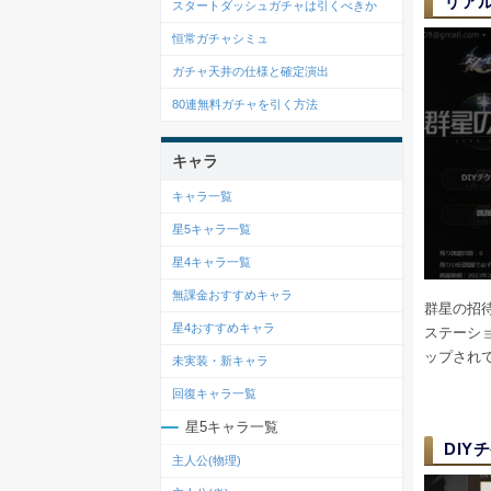
リア
スタートダッシュガチャは引くべきか
恒常ガチャシミュ
ガチャ天井の仕様と確定演出
80連無料ガチャを引く方法
キャラ
キャラ一覧
星5キャラ一覧
星4キャラ一覧
無課金おすすめキャラ
群星の招待
星4おすすめキャラ
ステーシ
ップされ
未実装・新キャラ
回復キャラ一覧
星5キャラ一覧
DIY
主人公(物理)