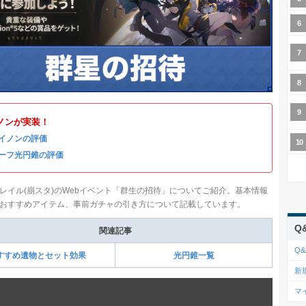
ノンが実装！
イノンの評価
ーフ光円錐の評価
レイル(崩スタ)のWebイベント「群生の招待」についてご紹介。基本情報
おすすめアイテム、事前ガチャの引き方について記載しています。
Q
関連記事
Q&
すすめ遺物とセット効果
光円錐一覧
新
マ