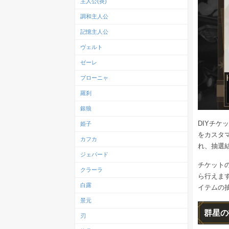
主人公(炎)
調和主人公
記憶主人公
ヴェルト
ゼーレ
ブローニャ
羅刹
銀狼
DIYチ
姫子
をカスタ
カフカ
れ、抽選結
ジェパード
チケットの
クラーラ
ら行えま
白露
イテムの
景元
群星の
刃