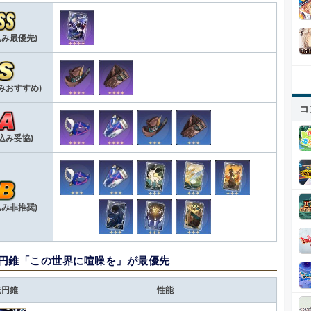
込み最優先)
みおすすめ)
コ
込み妥協)
込み非推奨)
光円錐「この世界に喧噪を」が最優先
光円錐
性能