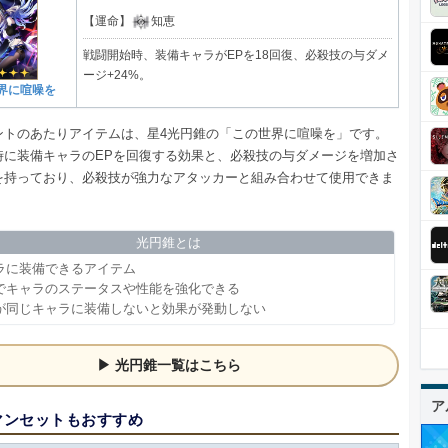
【運命】
知恵
戦闘開始時、装備キャラがEPを18回復、必殺技の与ダメ
ージ+24%。
界に喧噪を
ベントのあたりアイテムは、星4光円錐の「この世界に喧噪を」です。
時に装備キャラのEPを回復する効果と、必殺技の与ダメージを増加さ
を持っており、必殺技が強力なアタッカーと組み合わせて使用できま
光円錐とは
ラに装備できるアイテム
でキャラのステータスや性能を強化できる
が同じキャラに装備しないと効果が発動しない
光円錐一覧はこちら
ア
マンセットもおすすめ