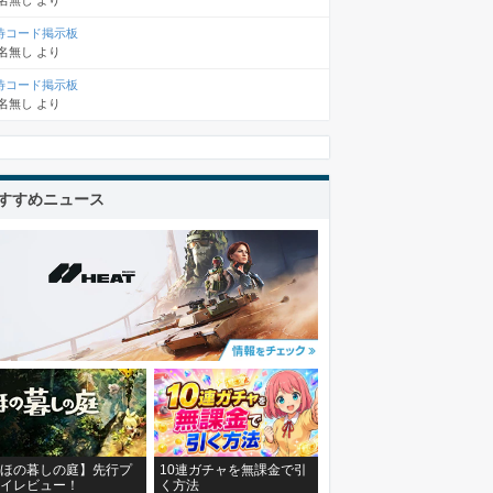
名無し
より
待コード掲示板
名無し
より
待コード掲示板
名無し
より
すすめニュース
ほの暮しの庭】先行プ
10連ガチャを無課金で引
イレビュー！
く方法