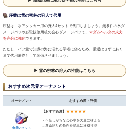
知識の海に溺れる学者の性能はこちら
序盤は雪の密林の狩人で代用
序盤は、氷アタッカー用の狩人4セットで代用しましょう。無条件の氷ダ
メージバフや必殺技使用後の会心ダメージバフで、
マダムヘルタの火力
を充分に強化
できます。
ただし、バフ量で知識の海に溺れる学者に劣るため、厳選はせずにあく
まで代用遺物として装備させましょう。
雪の密林の狩人の性能はこちら
おすすめ次元界オーナメント
オーナメント
おすすめ度・評価
★★★★★
【おすすめ度】
・不足しがちな会心率を大量に補える
→運命縛りの条件を簡単に達成可能
出雲2セット