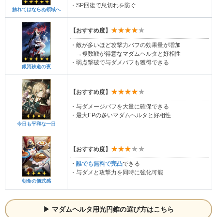
・SP回復で息切れを防ぐ
触れてはならぬ領域へ
★★★★★
【おすすめ度】
・敵が多いほど攻撃力バフの効果量が増加
→複数戦が得意なマダムヘルタと好相性
・弱点撃破で与ダメバフも獲得できる
銀河鉄道の夜
★★★★★
【おすすめ度】
・与ダメージバフを大量に確保できる
・最大EPの多いマダムヘルタと好相性
今日も平和な一日
★★★★★
【おすすめ度】
・
誰でも無料で完凸
できる
・与ダメと攻撃力を同時に強化可能
朝食の儀式感
マダムヘルタ用光円錐の選び方はこちら