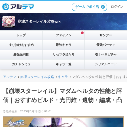
ゲームでポイ活
ログイン
崩壊スターレイル攻略wiki
トップ
ファイノン
サンデー
すり抜けおすすめ
最強キャラ
最強パーティ
最強光円錐
リセマラ当たり
引くべきガチャ
ガチャシミュ
キャラ一覧
シリアルコード
アルテマ
崩壊スターレイル攻略
キャラ
マダムヘルタの性能と評価｜おすす
【崩壊スターレイル】マダムヘルタの性能と評
価｜おすすめビルド・光円錐・遺物・編成・凸
最終更新：2025年6月1日(日) 08:01