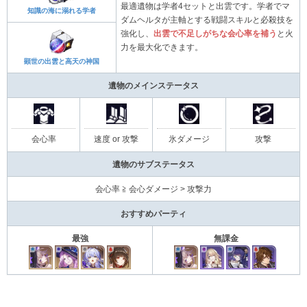
最適遺物は学者4セットと出雲です。学者でマ
知識の海に溺れる学者
ダムヘルタが主軸とする戦闘スキルと必殺技を
強化し、
出雲で不足しがちな会心率を補う
と火
力を最大化できます。
顕世の出雲と高天の神国
遺物のメインステータス
会心率
速度 or 攻撃
氷ダメージ
攻撃
遺物のサブステータス
会心率 ≧ 会心ダメージ > 攻撃力
おすすめパーティ
最強
無課金