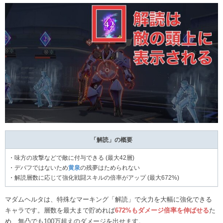
「解読」の概要
・味方の攻撃などで敵に付与できる (最大42層)
・デバフではないため
黄泉
の残夢はためられない
・解読層数に応じて強化戦闘スキルの倍率がアップ (最大672%)
マダムヘルタは、特殊なマーキング「解読」で火力を大幅に強化できる
キャラです。層数を最大まで貯めれば
672%もダメージ倍率を伸ばせる
た
め、無凸でも100万超えのダメージを出せます。