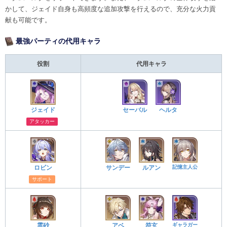
かして、ジェイド自身も高頻度な追加攻撃を行えるので、充分な火力貢
献も可能です。
最強パーティの代用キャラ
役割
代用キャラ
ジェイド
セーバル
ヘルタ
アタッカー
記憶主人公
ロビン
サンデー
ルアン
サポート
ギャラガー
霊砂
アベ
符玄