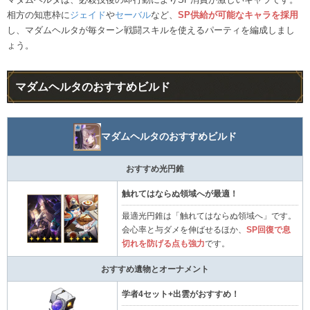
相方の知恵枠に
ジェイド
や
セーバル
など、
SP供給が可能なキャラを採用
し、マダムヘルタが毎ターン戦闘スキルを使えるパーティを編成しまし
ょう。
マダムヘルタのおすすめビルド
マダムヘルタのおすすめビルド
おすすめ光円錐
触れてはならぬ領域へが最適！
最適光円錐は「触れてはならぬ領域へ」です。
会心率と与ダメを伸ばせるほか、
SP回復で息
切れを防げる点も強力
です。
おすすめ遺物とオーナメント
学者4セット+出雲がおすすめ！