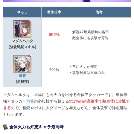
キャラ
単体倍率
備考
・解読42層累積時の倍率
952%
・敵全体にも攻撃が可能
マダムヘルタ
(強化戦闘スキル)
・常に火力が安定
700%
・攻撃対象は単体のみ
飛霄
(必殺技)
マダムヘルタは、単体にも高火力を出せる全体アタッカーです。単体最
強アタッカー
飛霄
の必殺技すら超える
952%の超高倍率で敵単体に攻撃で
きる
ので、精鋭やボスに大ダメージを与えながら、全体攻撃で雑魚処理
も行えます。
全体火力も知恵キャラ最高峰