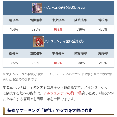
マダムヘルタ(強化戦闘スキル)
端倍率
隣接倍率
中央倍率
隣接倍率
端倍率
456%
536%
952%
536%
456%
アルジェンティ(強化必殺技)
端倍率
隣接倍率
中央倍率
隣接倍率
端倍率
280%
280%
850%
280%
280%
※マダムヘルタの解読が最大、アルジェンティのバウンド攻撃が全て中央に集
約した仮定での計算です
マダムヘルタは、全体火力も知恵キャラ最高峰です。メインターゲット
に隣接する敵への倍率は、
アルジェンティの約1.9倍
高いため、精鋭が2体
以上存在する場面でも簡単に敵を一掃できます。
特殊なマーキング「解読」で火力を大幅に強化