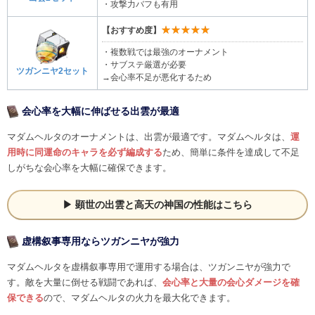
・攻撃力バフも有用
★★★★★
【おすすめ度】
・複数戦では最強のオーナメント
・サブステ厳選が必要
ツガンニヤ2セット
→会心率不足が悪化するため
会心率を大幅に伸ばせる出雲が最適
マダムヘルタのオーナメントは、出雲が最適です。マダムヘルタは、
運
用時に同運命のキャラを必ず編成する
ため、簡単に条件を達成して不足
しがちな会心率を大幅に確保できます。
顕世の出雲と高天の神国の性能はこちら
虚構叙事専用ならツガンニヤが強力
マダムヘルタを虚構叙事専用で運用する場合は、ツガンニヤが強力で
す。敵を大量に倒せる戦闘であれば、
会心率と大量の会心ダメージを確
保できる
ので、マダムヘルタの火力を最大化できます。