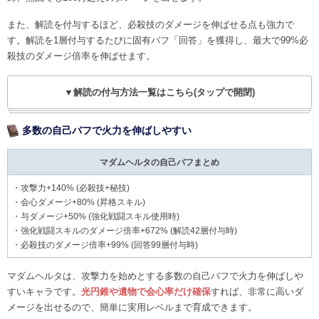
また、解読を付与するほど、必殺技のダメージを伸ばせる点も強力で
す。解読を1層付与するたびに固有バフ「回答」を獲得し、最大で99%必
殺技のダメージ倍率を伸ばせます。
▼解読の付与方法一覧はこちら(タップで開閉)
多数の自己バフで火力を伸ばしやすい
マダムヘルタの自己バフまとめ
・攻撃力+140% (必殺技+秘技)
・会心ダメージ+80% (昇格スキル)
・与ダメージ+50% (強化戦闘スキル使用時)
・強化戦闘スキルのダメージ倍率+672% (解読42層付与時)
・必殺技のダメージ倍率+99% (回答99層付与時)
マダムヘルタは、攻撃力を始めとする多数の自己バフで火力を伸ばしや
すいキャラです。
光円錐や遺物で会心率だけ確保
すれば、非常に高いダ
メージを出せるので、簡単に実用レベルまで育成できます。