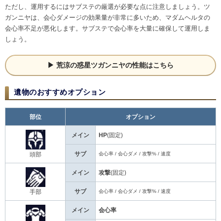
ただし、運用するにはサブステの厳選が必要な点に注意しましょう。ツ
ガンニヤは、会心ダメージの効果量が非常に多いため、マダムヘルタの
会心率不足が悪化します。サブステで会心率を大量に確保して運用しま
しょう。
荒涼の惑星ツガンニヤの性能はこちら
遺物のおすすめオプション
部位
オプション
メイン
HP
(固定)
サブ
会心率 / 会心ダメ / 攻撃% / 速度
頭部
メイン
攻撃
(固定)
サブ
会心率 / 会心ダメ / 攻撃% / 速度
手部
メイン
会心率