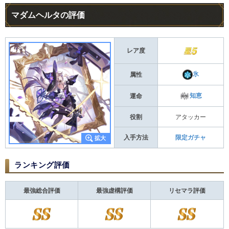
マダムヘルタの評価
レア度
氷
属性
知恵
運命
役割
アタッカー
入手方法
限定ガチャ
ランキング評価
最強総合評価
最強虚構評価
リセマラ評価