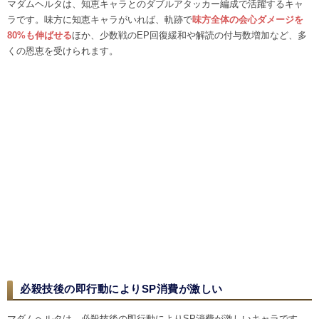
マダムヘルタは、知恵キャラとのダブルアタッカー編成で活躍するキャ
ラです。味方に知恵キャラがいれば、軌跡で
味方全体の会心ダメージを
80%も伸ばせる
ほか、少数戦のEP回復緩和や解読の付与数増加など、多
くの恩恵を受けられます。
必殺技後の即行動によりSP消費が激しい
マダムヘルタは、必殺技後の即行動によりSP消費が激しいキャラです。