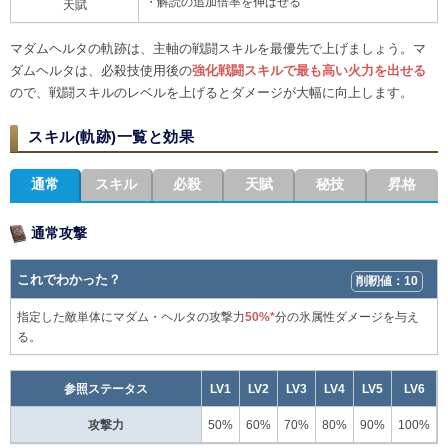
・解読の追加倍率を伸ばせる
天賦
マダムヘルタの軌跡は、主軸の戦闘スキルを最優先で上げましょう。マ
ダムヘルタは、必殺技使用後の
強化戦闘スキルで最も高い火力を出せる
ので、戦闘スキルのレベルを上げるとダメージが大幅に向上します。
スキル(軌跡)一覧と効果
通常
スキル
必殺
天賦
秘技
昇格
通常攻撃
これでわかった？
削靭値：10
指定した敵単体にマダム・ヘルタの攻撃力
50%*
分の氷属性ダメージを与え
る。
参照ステータス
LV1
LV2
LV3
LV4
LV5
LV6
攻撃力
50%
60%
70%
80%
90%
100%