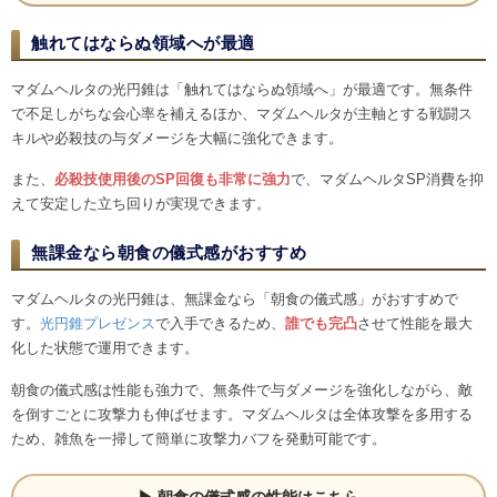
触れてはならぬ領域へが最適
マダムヘルタの光円錐は「触れてはならぬ領域へ」が最適です。無条件
で不足しがちな会心率を補えるほか、マダムヘルタが主軸とする戦闘ス
キルや必殺技の与ダメージを大幅に強化できます。
また、
必殺技使用後のSP回復も非常に強力
で、マダムヘルタSP消費を抑
えて安定した立ち回りが実現できます。
無課金なら朝食の儀式感がおすすめ
マダムヘルタの光円錐は、無課金なら「朝食の儀式感」がおすすめで
す。
光円錐プレゼンス
で入手できるため、
誰でも完凸
させて性能を最大
化した状態で運用できます。
朝食の儀式感は性能も強力で、無条件で与ダメージを強化しながら、敵
を倒すごとに攻撃力も伸ばせます。マダムヘルタは全体攻撃を多用する
ため、雑魚を一掃して簡単に攻撃力バフを発動可能です。