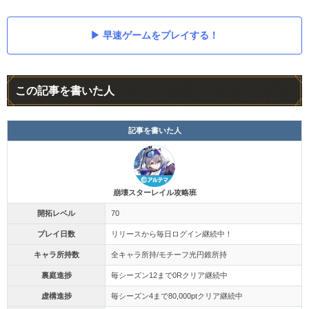
早速ゲームをプレイする！
この記事を書いた人
記事を書いた人
崩壊スターレイル攻略班
開拓レベル
70
プレイ日数
リリースから毎日ログイン継続中！
キャラ所持数
全キャラ所持/モチーフ光円錐所持
裏庭進捗
毎シーズン12まで0Rクリア継続中
虚構進捗
毎シーズン4まで80,000ptクリア継続中