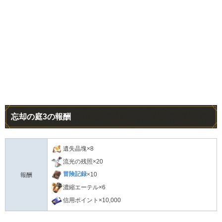
忘却の庭3の報酬
遺失晶塊×8
流光の残照×20
冒険記録
×10
報酬
濃縮エーテル×6
信用ポイント×10,000