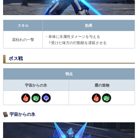
スキル
効果
・単体に氷属性ダメージを与える
霜枯れの一撃
└受けた味方の行動順を遅延させる
ボス戦
弱点
宇宙からの氷
霜の造物
宇宙からの氷