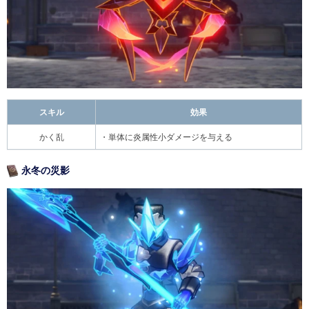
スキル
効果
かく乱
・単体に炎属性小ダメージを与える
永冬の災影