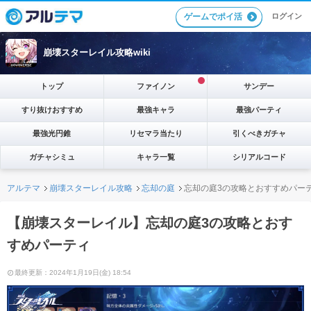
ゲームでポイ活
ログイン
崩壊スターレイル攻略wiki
トップ
ファイノン
サンデー
すり抜けおすすめ
最強キャラ
最強パーティ
最強光円錐
リセマラ当たり
引くべきガチャ
ガチャシミュ
キャラ一覧
シリアルコード
アルテマ
崩壊スターレイル攻略
忘却の庭
忘却の庭3の攻略とおすすめパー
【崩壊スターレイル】忘却の庭3の攻略とおす
すめパーティ
最終更新：2024年1月19日(金) 18:54