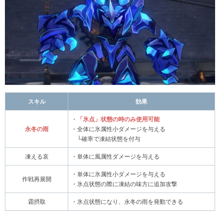
スキル
効果
・
「氷点」状態の時のみ使用可能
永冬の雨
・全体に氷属性小ダメージを与える
└確率で凍結状態を付与
凍える哀
・単体に風属性ダメージを与える
・単体に氷属性小ダメージを与える
作戦再展開
・氷点状態の際に凍結の味方に追加攻撃
霜摂取
・氷点状態になり、永冬の雨を発動できる