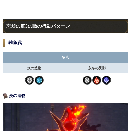
忘却の庭3の敵の行動パターン
雑魚戦
弱点
炎の造物
永冬の災影
炎の造物