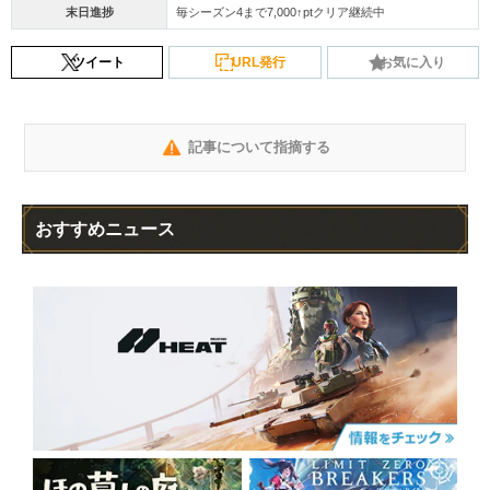
末日進捗
毎シーズン4まで7,000↑ptクリア継続中
ツイート
URL発行
お気に入り
記事について指摘する
おすすめニュース