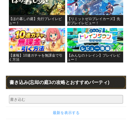
【ほの暮しの庭】先行プレイレビ
【リミットゼロブレイカーズ】先
ュー！
行プレイレビュー！
【速報】10連ガチャを無課金で引
【みんなのトレイン】プレイレビ
く方法
ュー！
書き込み
(忘却の庭3の攻略とおすすめパーティ)
最新を表示する