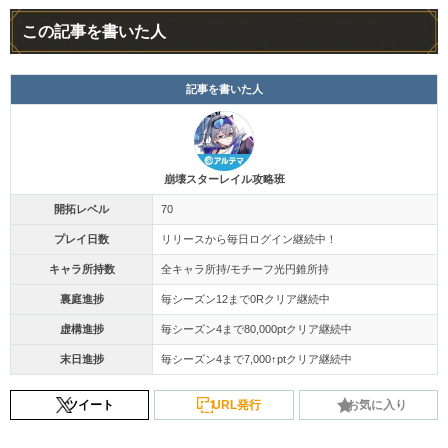
この記事を書いた人
記事を書いた人
崩壊スターレイル攻略班
開拓レベル
70
プレイ日数
リリースから毎日ログイン継続中！
キャラ所持数
全キャラ所持/モチーフ光円錐所持
裏庭進捗
毎シーズン12まで0Rクリア継続中
虚構進捗
毎シーズン4まで80,000ptクリア継続中
末日進捗
毎シーズン4まで7,000↑ptクリア継続中
ツイート
URL発行
お気に入り