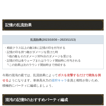
記憶の乱流効果
乱流効果(2023/10/30～2023/11/13)
・精鋭クラス以上の敵1体に記憶の印を付与する
・記憶の印を持つ敵がダメージを受けた時
└他の敵もそのダメージ30%分のダメージを受ける
・記憶の印は各ウェーブまたはラウンド開始時に付与される
└この効果は次のラウンド開始時まで持続する
今期の混沌の庭では、乱流効果によって
ボスを攻撃するだけで雑魚を倒
せる
ようになります。単体高火力の
巡狩キャラ
全員と相性が良いため、
積極的にパーティに編成しましょう。
混沌の記憶9のおすすめパーティ編成