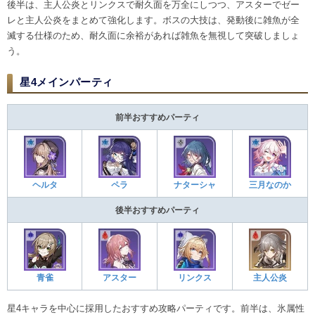
後半は、主人公炎とリンクスで耐久面を万全にしつつ、アスターでゼー
レと主人公炎をまとめて強化します。ボスの大技は、発動後に雑魚が全
滅する仕様のため、耐久面に余裕があれば雑魚を無視して突破しましょ
う。
星4メインパーティ
前半おすすめパーティ
ヘルタ
ペラ
ナターシャ
三月なのか
後半おすすめパーティ
青雀
アスター
リンクス
主人公炎
星4キャラを中心に採用したおすすめ攻略パーティです。前半は、氷属性