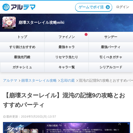
ゲームでポイ活
ログイン
崩壊スターレイル攻略wiki
トップ
ファイノン
サンデー
すり抜けおすすめ
最強キャラ
最強パーティ
最強光円錐
リセマラ当たり
引くべきガチャ
ガチャシミュ
キャラ一覧
シリアルコード
アルテマ
崩壊スターレイル攻略
忘却の庭
混沌の記憶9の攻略とおすすめパ
【崩壊スターレイル】混沌の記憶9の攻略とお
すすめパーティ
最終更新：2024年5月20日(月) 13:57