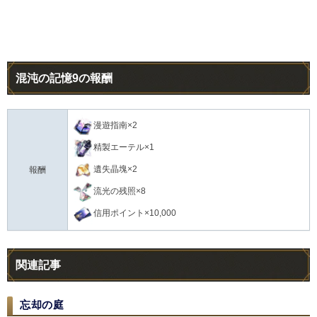
混沌の記憶9の報酬
漫遊指南×2
精製エーテル×1
遺失晶塊×2
報酬
流光の残照×8
信用ポイント×10,000
関連記事
忘却の庭