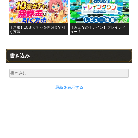
【速報】10連ガチャを無課金で引
【みんなのトレイン】プレイレビ
く方法
ュー！
書き込み
最新を表示する