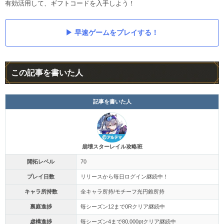
有効活用して、ギフトコードを入手しよう！
早速ゲームをプレイする！
この記事を書いた人
記事を書いた人
崩壊スターレイル攻略班
開拓レベル
70
プレイ日数
リリースから毎日ログイン継続中！
キャラ所持数
全キャラ所持/モチーフ光円錐所持
裏庭進捗
毎シーズン12まで0Rクリア継続中
虚構進捗
毎シーズン4まで80,000ptクリア継続中