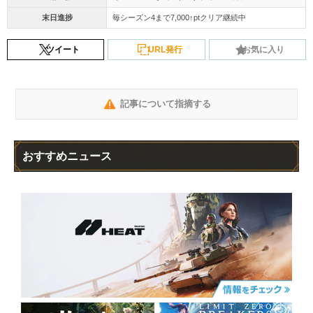
末日進捗
毎シーズン4まで7,000↑ptクリア継続中
ツイート
URL発行
お気に入り
記事について指摘する
おすすめニュース