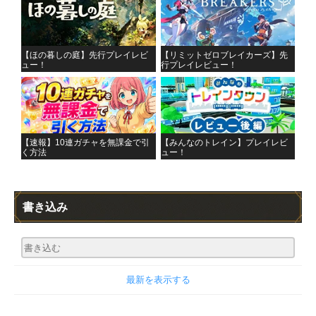
【ほの暮しの庭】先行プレイレビ
【リミットゼロブレイカーズ】先
ュー！
行プレイレビュー！
【速報】10連ガチャを無課金で引
【みんなのトレイン】プレイレビ
く方法
ュー！
書き込み
最新を表示する