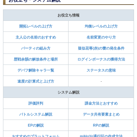
お役立ち情報
開拓レベルの上げ方
均衡レベルの上げ方
主人公の名前のおすすめ
名前変更のやり方
パーティの組み方
疑似花萼(赤)の蕾の発生条件
歴戦余韻の解放条件と場所
ログインボーナスの獲得方法
デバフ解除キャラ一覧
ステータスの意味
速度の計算式と上げ方
-
システム解説
評価評判
課金方法とおすすめ
バトルシステム解説
データ共有要素まとめ
EPの解説
RPの解説
おすすめのプラットフォーム
miHoYo通行証の作成方法