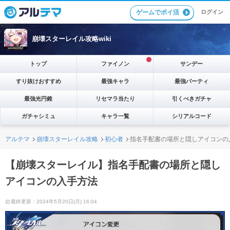
ゲームでポイ活
ログイン
崩壊スターレイル攻略wiki
トップ
ファイノン
サンデー
すり抜けおすすめ
最強キャラ
最強パーティ
最強光円錐
リセマラ当たり
引くべきガチャ
ガチャシミュ
キャラ一覧
シリアルコード
アルテマ
崩壊スターレイル攻略
初心者
指名手配書の場所と隠しアイコンの
【崩壊スターレイル】指名手配書の場所と隠し
アイコンの入手方法
最終更新：2024年5月20日(月) 16:04