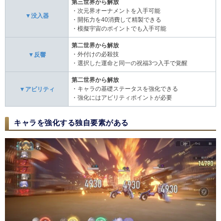
第三世界から解放
・次元界オーナメントを入手可能
▼没入器
・開拓力を40消費して精製できる
・模擬宇宙のポイントでも入手可能
第二世界から解放
・外付けの必殺技
▼反響
・選択した運命と同一の祝福3つ入手で覚醒
第二世界から解放
・キャラの基礎ステータスを強化できる
▼アビリティ
・強化にはアビリティポイントが必要
キャラを強化する独自要素がある