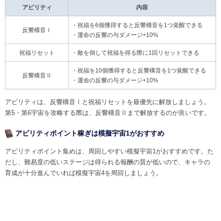
アビリティ
内容
・祝福を6個獲得すると反響構音を1つ覚醒できる
反響構音Ⅰ
・運命の反響の与ダメージ+10%
祝福リセット
・敵を倒して祝福を得る際に1回リセットできる
・祝福を10個獲得すると反響構音を1つ覚醒できる
反響構音Ⅱ
・運命の反響の与ダメージ+10%
アビリティは、反響構音Ⅰと祝福リセットを最優先に解放しましょう。
第5・第6宇宙を攻略する際は、反響構音Ⅱまで解放するのが良いです。
アビリティポイント稼ぎは模擬宇宙1がおすすめ
アビリティポイント集めは、周回しやすい模擬宇宙1がおすすめです。た
だし、難易度の低いステージは得られる報酬の質が低いので、キャラの
育成が十分進んでいれば模擬宇宙4を周回しましょう。