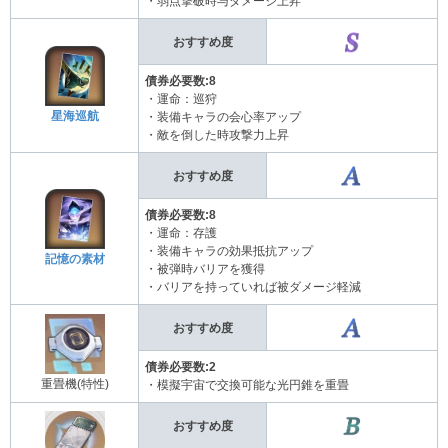
・弱点撃破時与ダメージ上昇
おすすめ度
債券必要数:8
・運命：巡狩
星海巡航
・装備キャラの会心率アップ
・敵を倒した時攻撃力上昇
おすすめ度
債券必要数:8
・運命：存護
・装備キャラの効果抵抗アップ
記憶の素材
・被弾時バリアを獲得
・バリアを持っていれば被ダメージ軽減
おすすめ度
債券必要数:2
重畳機(特性)
・模擬宇宙で交換可能な光円錐を重畳
おすすめ度