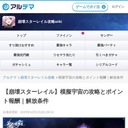
ゲームでポイ活
ログイン
崩壊スターレイル攻略wiki
トップ
ファイノン
サンデー
すり抜けおすすめ
最強キャラ
最強パーティ
最強光円錐
リセマラ当たり
引くべきガチャ
ガチャシミュ
キャラ一覧
シリアルコード
アルテマ
崩壊スターレイル攻略
模擬宇宙の攻略とポイント報酬｜解放条件
【崩壊スターレイル】模擬宇宙の攻略とポイン
ト報酬｜解放条件
最終更新：2025年10月1日(水) 08:01