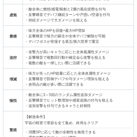
・敵全体に燃焼/感電/裂創と2層の風化状態を付与
・反響構音でデバフ継続ターンや戸惑い/空虚を付与
虚無
・持続ダメージで大ダメージを狙える
・味方全体のHPを回復+最大HP増加
・反響構音で味方の蘇生や全体デバフ解除が可能
豊穣
・デバフボスが登場する第五/第六世界で重宝
・攻撃力が高いキャラに応じた全体風属性ダメージ
・反響構音で複数回行動や確定会心攻撃を狙える
巡狩
・複数の敵を一掃したい際に活躍できる
・味方が失ったHP総量に応じた全体炎属性ダメージ
・反響構音で防御デバフや与ダメージ増加を狙える
壊滅
・炎弱点の敵が多い際に活躍できる
・敵全体に3～5回のランダム属性追加ダメージ
・反響構音でヒット数増加や感覚追猟の付与を狙える
愉悦
・追加攻撃を付与できるキャラと好相性
【解放条件】
宇宙の蝗害で章節を全て集め、終局をクリア
繁殖
・消費SPに応じて敵の全耐性を無視できる