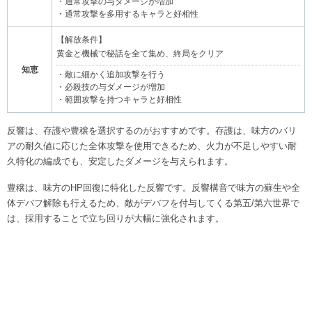
・通常攻撃の与ダメージが増加
・通常攻撃を多用するキャラと好相性
【解放条件】
黄金と機械で秘話を全て集め、終局をクリア
知恵
・敵に細かく追加攻撃を行う
・必殺技の与ダメージが増加
・範囲攻撃を持つキャラと好相性
反響は、存護や豊穣を選択するのがおすすめです。存護は、味方のバリ
アの耐久値に応じた全体攻撃を使用できるため、火力が不足しやすい耐
久特化の編成でも、安定したダメージを与えられます。
豊穣は、味方のHP回復に特化した反響です。反響構音で味方の蘇生や全
体デバフ解除も行えるため、敵がデバフを付与してくる第五/第六世界で
は、採用することで立ち回りが大幅に強化されます。