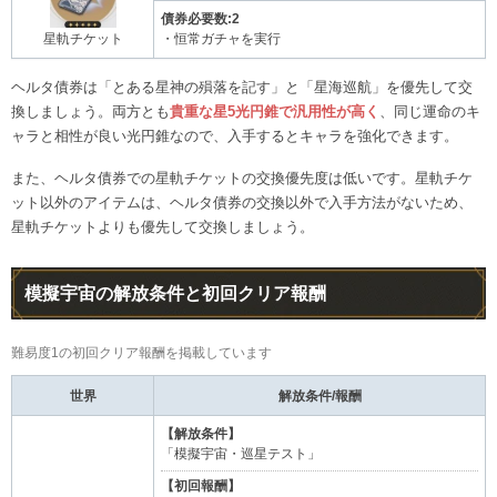
債券必要数:2
・恒常ガチャを実行
星軌チケット
ヘルタ債券は「とある星神の殞落を記す」と「星海巡航」を優先して交
換しましょう。両方とも
貴重な星5光円錐で汎用性が高く
、同じ運命のキ
ャラと相性が良い光円錐なので、入手するとキャラを強化できます。
また、ヘルタ債券での星軌チケットの交換優先度は低いです。星軌チケ
ット以外のアイテムは、ヘルタ債券の交換以外で入手方法がないため、
星軌チケットよりも優先して交換しましょう。
模擬宇宙の解放条件と初回クリア報酬
難易度1の初回クリア報酬を掲載しています
世界
解放条件/報酬
【解放条件】
「模擬宇宙・巡星テスト」
【初回報酬】