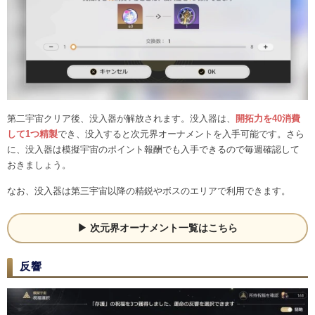
第二宇宙クリア後、没入器が解放されます。没入器は、
開拓力を40消費
して1つ精製
でき、没入すると次元界オーナメントを入手可能です。さら
に、没入器は模擬宇宙のポイント報酬でも入手できるので毎週確認して
おきましょう。
なお、没入器は第三宇宙以降の精鋭やボスのエリアで利用できます。
次元界オーナメント一覧はこちら
反響