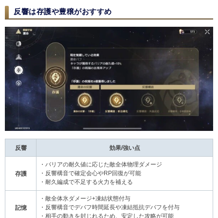
反響は存護や豊穣がおすすめ
反響
効果/強い点
・バリアの耐久値に応じた敵全体物理ダメージ
・反響構音で確定会心やRP回復が可能
存護
・耐久編成で不足する火力を補える
・敵全体氷ダメージ+凍結状態付与
・反響構音でデバフ時間延長や凍結抵抗デバフを付与
記憶
・相手の動きを封じれるため、安定した攻略が可能