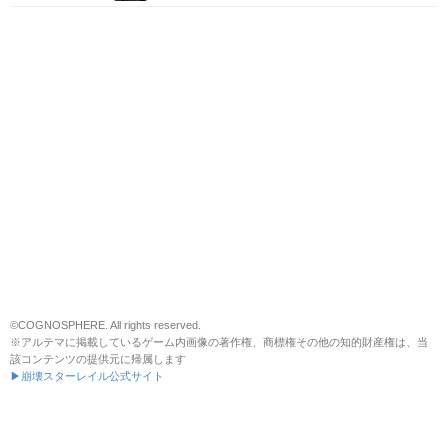
©COGNOSPHERE. All rights reserved.
※アルテマに掲載しているゲーム内画像の著作権、商標権その他の知的財産権は、当
該コンテンツの提供元に帰属します
▶崩壊スターレイル公式サイト