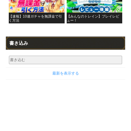
【速報】10連ガチャを無課金で引
【みんなのトレイン】プレイレビ
く方法
ュー！
書き込み
最新を表示する