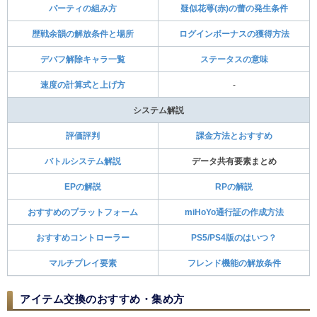
パーティの組み方
疑似花萼(赤)の蕾の発生条件
歴戦余韻の解放条件と場所
ログインボーナスの獲得方法
デバフ解除キャラ一覧
ステータスの意味
速度の計算式と上げ方
-
システム解説
評価評判
課金方法とおすすめ
バトルシステム解説
データ共有要素まとめ
EPの解説
RPの解説
おすすめのプラットフォーム
miHoYo通行証の作成方法
おすすめコントローラー
PS5/PS4版のはいつ？
マルチプレイ要素
フレンド機能の解放条件
アイテム交換のおすすめ・集め方