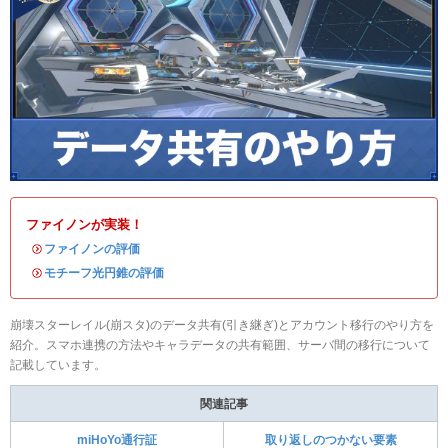
ファイノンが実装！
・
ファイノンの評価
・
モチーフ光円錐の評価
崩壊スターレイル(崩スタ)のデータ共有(引き継ぎ)とアカウント移行のやり方を
紹介。スマホ連携の方法やキャラデータの共有範囲、サーバ間の移行について
記載しています。
関連記事
miHoYo通行証
取り返しのつかない要素