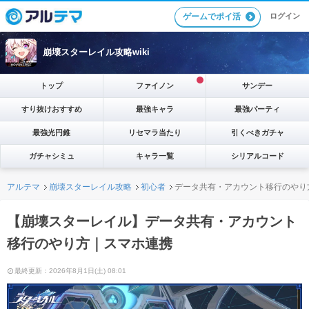
ゲームでポイ活
ログイン
崩壊スターレイル攻略wiki
トップ
ファイノン
サンデー
すり抜けおすすめ
最強キャラ
最強パーティ
最強光円錐
リセマラ当たり
引くべきガチャ
ガチャシミュ
キャラ一覧
シリアルコード
アルテマ
崩壊スターレイル攻略
初心者
データ共有・アカウント移行のやり
【崩壊スターレイル】データ共有・アカウント
移行のやり方｜スマホ連携
最終更新：2026年8月1日(土) 08:01