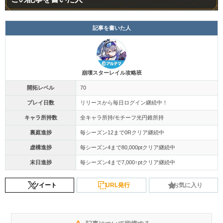
記事を書いた人
崩壊スターレイル攻略班
開拓レベル
70
プレイ日数
リリースから毎日ログイン継続中！
キャラ所持数
全キャラ所持/モチーフ光円錐所持
裏庭進捗
毎シーズン12まで0Rクリア継続中
虚構進捗
毎シーズン4まで80,000ptクリア継続中
末日進捗
毎シーズン4まで7,000↑ptクリア継続中
ツイート
URL発行
お気に入り