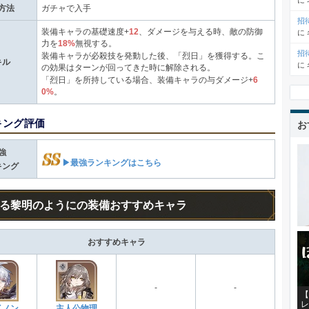
に
方法
ガチャで入手
招
装備キャラの基礎速度+
12
、ダメージを与える時、敵の防御
に
力を
18%
無視する。
招
装備キャラが必殺技を発動した後、「烈日」を獲得する。こ
キル
に
の効果はターンが回ってきた時に解除される。
「烈日」を所持している場合、装備キャラの与ダメージ+
6
0%
。
キング評価
お
強
▶最強ランキングはこちら
キング
る黎明のようにの装備おすすめキャラ
おすすめキャラ
-
-
【
レ
イノン
主人公物理