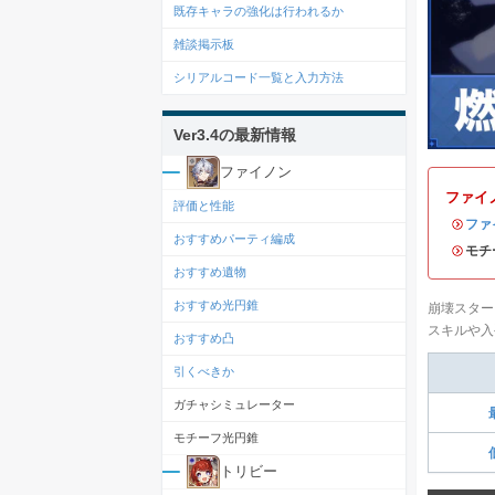
既存キャラの強化は行われるか
雑談掲示板
シリアルコード一覧と入力方法
Ver3.4の最新情報
ファイノン
ファイ
評価と性能
・
ファ
おすすめパーティ編成
・モチ
おすすめ遺物
おすすめ光円錐
崩壊スター
スキルや入
おすすめ凸
引くべきか
ガチャシミュレーター
モチーフ光円錐
トリビー