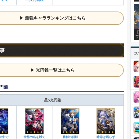
最強キャラランキングはこちら
【
プ
事
ス
光円錐一覧はこちら
円錐
星5光円錐
の中で
世界の名を以て
勝利の刹那
時節は居らず