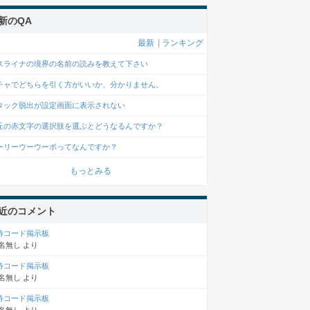
新のQA
最新
|
ランキング
スライナの境界の名前の読みを教えて下さい
チャでどちらを引く方がいいか、分かりません。
タック脱出が設定画面に表示されない
丘の赤文字の選択肢を選ぶとどうなるんですか？
ーリーウーウーボってなんですか？
もっとみる
近のコメント
待コード掲示板
名無し
より
待コード掲示板
名無し
より
待コード掲示板