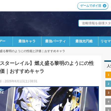
ゲームでポイ活
デー
最強キャラ
最強パーティ
最強光円錐
リセマ
盛る黎明のようにの性能と評価｜おすすめキャラ
スターレイル】燃え盛る黎明のようにの性
人
価｜おすすめキャラ
：2026年8月1日(土) 08:01