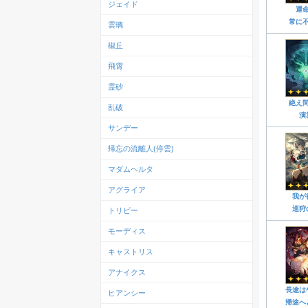
ジェイド
運
常に
雲璃
椒丘
飛霄
霊砂
絶え
乱破
演
サンデー
帰忘の流離人(停雲)
マダムヘルタ
アグライア
我が
巡狩
トリビー
モーディス
キャストリス
アナイクス
長途は
ヒアンシー
帰途へ