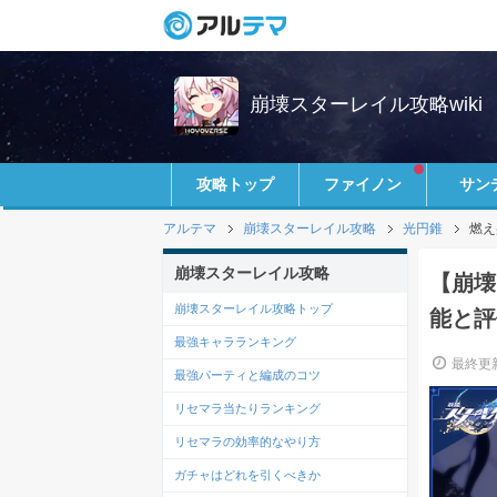
崩壊スターレイル攻略wiki
攻略トップ
ファイノン
サン
アルテマ
崩壊スターレイル攻略
光円錐
燃え
崩壊スターレイル攻略
【崩壊
崩壊スターレイル攻略トップ
能と評
最強キャラランキング
最終更新
最強パーティと編成のコツ
リセマラ当たりランキング
リセマラの効率的なやり方
ガチャはどれを引くべきか