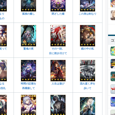
より
孤独の癒し
閉ざした瞳
この身は剣なり
もの
コ
笑って
驚魂の夜
その一刻、
鏡の中の私
目に焼き付けて
なる
時間の記憶を
人生は遊び
流れ逝く岸を
の洗礼
再構築して
歩いて