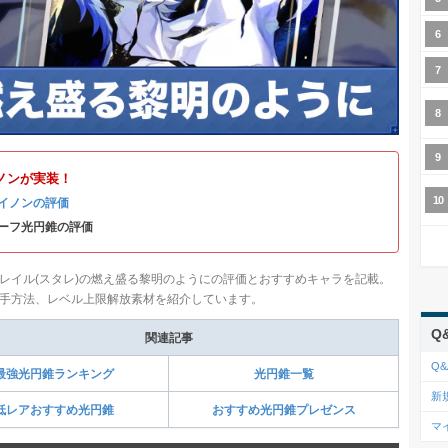
ノンが実装！
イノンの評価
ーフ光円錐の評価
レイル(スタレ)の燃え盛る黎明のようにの評価とおすすめキャラを記載。
手方法、レベル上限解放素材を紹介しています。
Q
関連記事
Q&
最強光円錐ランキング
光円錐一覧
新
低レアおすすめ光円錐
おすすめ光円錐プレゼンス
マ