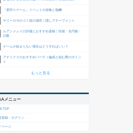
「星狩りゲーム」イベントの攻略と報酬
ヤリーロⅥのゴミ箱の場所｜隠しアチーブメント
ルアンメェイの評価とおすすめ遺物｜性能・光円錐・
凸数
ゲームが始まらない場合はどうすればいい？
アナイクスのおすすめパーティ編成と組む際のポイン
ト
もっと見る
&Aメニュー
A TOP
規登録・ログイン
イページ