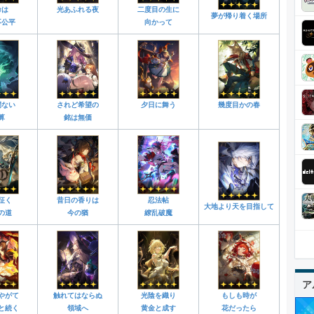
命は
光あふれる夜
二度目の生に
夢が帰り着く場所
不公平
向かって
間ない
されど希望の
夕日に舞う
幾度目かの春
算
銘は無価
征く
昔日の香りは
忍法帖
大地より天を目指して
の道
今の猶
繚乱破魔
ア
やがて
触れてはならぬ
光陰を織り
もしも時が
と続く
領域へ
黄金と成す
花だったら