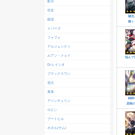
飲月
符玄
陽光
鏡流
輝く
トパーズ
フォフォ
アルジェンティ
ルアン・メェイ
悩んで
Dr.レイシオ
ブラックスワン
花火
黄泉
純粋
アベンチュリン
思惟
ロビン
ブートヒル
ホタル(サム)