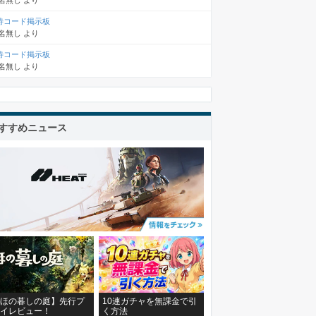
名無し
より
待コード掲示板
名無し
より
待コード掲示板
名無し
より
すすめニュース
ほの暮しの庭】先行プ
10連ガチャを無課金で引
イレビュー！
く方法