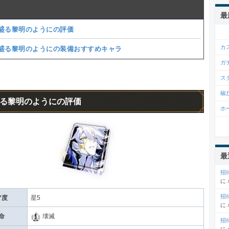
最
盛る黎明のようにの評価
カ
盛る黎明のようにの装備おすすめキャラ
ガ
ス
椒
る黎明のようにの評価
ホ
最
招
に
招
ア度
星5
に
命
壊滅
招