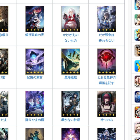
き眠り
銀河鉄道の夜
かけがえの
だが戦争は
ないもの
終わらない
け前
記憶の素材
星海巡航
とある星神の
殞落を記す
こだま
降りやまぬ雨
着かない彼岸
待つのみ