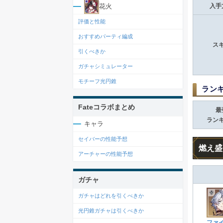
花火
入手
評価と性能
おすすめパーティ編成
ス
引くべきか
ガチャシミュレーター
モチーフ光円錐
ラン
Fateコラボまとめ
最
ラン
キャラ
セイバーの性能予想
燃え盛
アーチャーの性能予想
ガチャ
ガチャはどれを引くべきか
光円錐ガチャは引くべきか
ファ