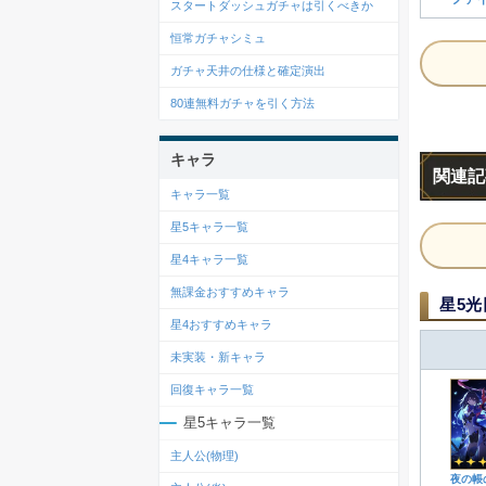
スタートダッシュガチャは引くべきか
恒常ガチャシミュ
ガチャ天井の仕様と確定演出
80連無料ガチャを引く方法
キャラ
関連記
キャラ一覧
星5キャラ一覧
星4キャラ一覧
無課金おすすめキャラ
星5光
星4おすすめキャラ
未実装・新キャラ
回復キャラ一覧
星5キャラ一覧
主人公(物理)
夜の帳