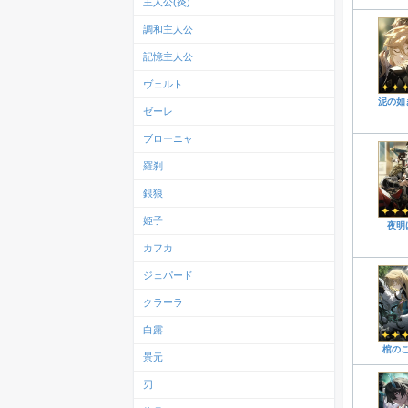
主人公(炎)
調和主人公
記憶主人公
ヴェルト
泥の如
ゼーレ
ブローニャ
羅刹
銀狼
姫子
夜明
カフカ
ジェパード
クラーラ
白露
棺の
景元
刃