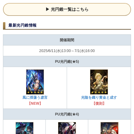
光円錐一覧はこちら
最新光円錐情報
開催期間
2025/6/11(水)13:00～7/1(水)16:00
PU光円錐(★5)
風に揺蕩う虚言
光陰を織り黄金と成す
【NEW】
【復刻】
PU光円錐(★4)