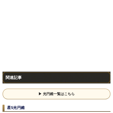
関連記事
光円錐一覧はこちら
星5光円錐