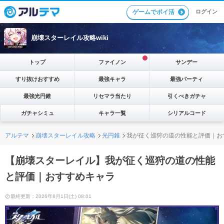
ゲームでポイ活
ログイン
崩壊スターレイル攻略wiki
トップ
ファイノン
サンデー
すり抜けおすすめ
最強キャラ
最強パーティ
最強光円錐
リセマラ当たり
引くべきガチャ
ガチャシミュ
キャラ一覧
シリアルコード
アルテマ
崩壊スターレイル攻略
光円錐
我が征く巡狩の道の性能と評価｜お
【崩壊スターレイル】我が征く巡狩の道の性能
と評価｜おすすめキャラ
最終更新：2026年8月1日(土) 08:01