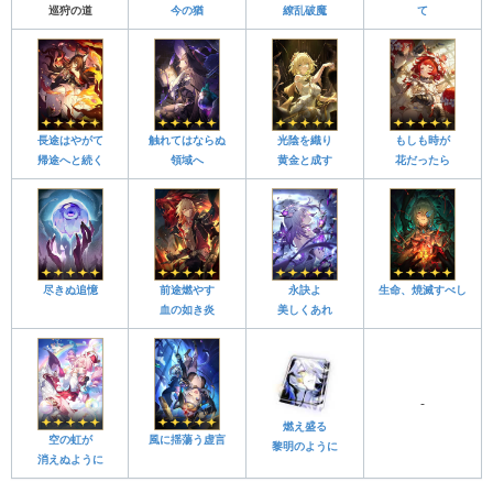
巡狩の道
今の猶
繚乱破魔
て
長途はやがて
触れてはならぬ
光陰を織り
もしも時が
帰途へと続く
領域へ
黄金と成す
花だったら
尽きぬ追憶
前途燃やす
永訣よ
生命、焼滅すべし
血の如き炎
美しくあれ
-
燃え盛る
空の虹が
風に揺蕩う虚言
黎明のように
消えぬように