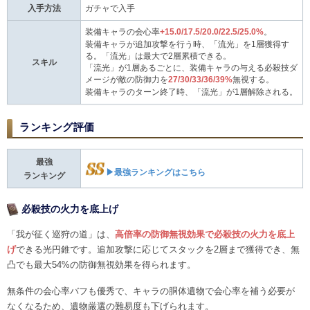
入手方法
ガチャで入手
装備キャラの会心率
+15.0/17.5/20.0/22.5/25.0%
。
装備キャラが追加攻撃を行う時、「流光」を1層獲得す
る。「流光」は最大で2層累積できる。
スキル
「流光」が1層あるごとに、装備キャラの与える必殺技ダ
メージが敵の防御力を
27/30/33/36/39%
無視する。
装備キャラのターン終了時、「流光」が1層解除される。
ランキング評価
最強
▶最強ランキングはこちら
ランキング
必殺技の火力を底上げ
「我が征く巡狩の道」は、
高倍率の防御無視効果で必殺技の火力を底上
げ
できる光円錐です。追加攻撃に応じてスタックを2層まで獲得でき、無
凸でも最大54%の防御無視効果を得られます。
無条件の会心率バフも優秀で、キャラの胴体遺物で会心率を補う必要が
なくなるため、遺物厳選の難易度も下げられます。