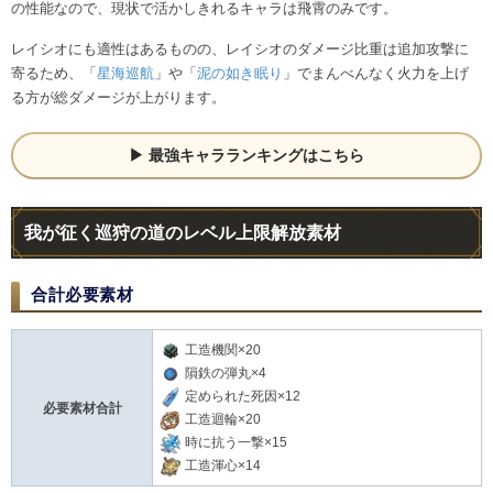
の性能なので、現状で活かしきれるキャラは飛霄のみです。
レイシオにも適性はあるものの、レイシオのダメージ比重は追加攻撃に
寄るため、「
星海巡航
」や「
泥の如き眠り
」でまんべんなく火力を上げ
る方が総ダメージが上がります。
最強キャラランキングはこちら
我が征く巡狩の道のレベル上限解放素材
合計必要素材
工造機関×20
隕鉄の弾丸×4
定められた死因×12
必要素材合計
工造迴輪×20
時に抗う一撃×15
工造渾心×14