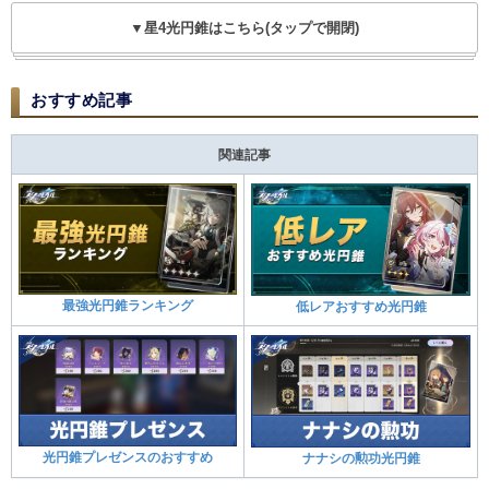
▼星4光円錐はこちら(タップで開閉)
おすすめ記事
関連記事
最強光円錐ランキング
低レアおすすめ光円錐
光円錐プレゼンスのおすすめ
ナナシの勲功光円錐