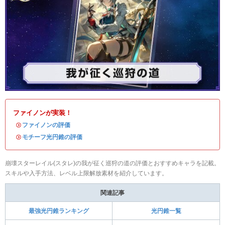
ファイノンが実装！
・
ファイノンの評価
・
モチーフ光円錐の評価
崩壊スターレイル(スタレ)の我が征く巡狩の道の評価とおすすめキャラを記載。
スキルや入手方法、レベル上限解放素材を紹介しています。
関連記事
最強光円錐ランキング
光円錐一覧