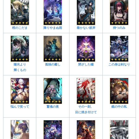
棺のこだま
降りやまぬ雨
着かない彼岸
待つのみ
陽光より
孤独の癒し
閉ざした瞳
この身は剣なり
輝くもの
悩んで笑って
驚魂の夜
その一刻、
鏡の中の私
目に焼き付けて