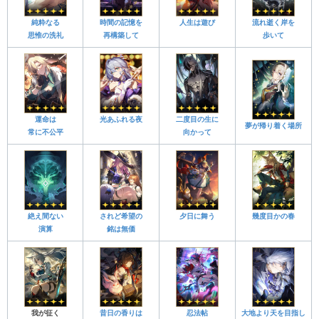
純粋なる
時間の記憶を
人生は遊び
流れ逝く岸を
思惟の洗礼
再構築して
歩いて
運命は
光あふれる夜
二度目の生に
夢が帰り着く場所
常に不公平
向かって
絶え間ない
されど希望の
夕日に舞う
幾度目かの春
演算
銘は無価
我が征く
昔日の香りは
忍法帖
大地より天を目指し