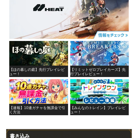
【ほの暮しの庭】先行プレイレビ
【リミットゼロブレイカーズ】先
ュー！
行プレイレビュー！
【速報】10連ガチャを無課金で引
【みんなのトレイン】プレイレビ
く方法
ュー！
書き込み