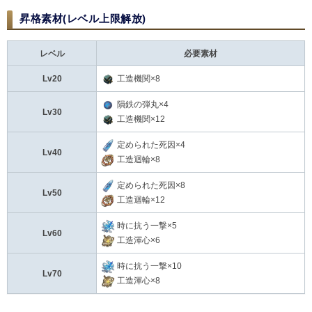
昇格素材(レベル上限解放)
レベル
必要素材
Lv20
工造機関×8
隕鉄の弾丸×4
Lv30
工造機関×12
定められた死因×4
Lv40
工造迴輪×8
定められた死因×8
Lv50
工造迴輪×12
時に抗う一撃×5
Lv60
工造渾心×6
時に抗う一撃×10
Lv70
工造渾心×8