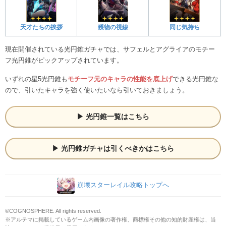
天才たちの挨拶
獲物の視線
同じ気持ち
現在開催されている光円錐ガチャでは、サフェルとアグライアのモチー
フ光円錐がピックアップされています。
いずれの星5光円錐も
モチーフ元のキャラの性能を底上げ
できる光円錐な
ので、引いたキャラを強く使いたいなら引いておきましょう。
光円錐一覧はこちら
光円錐ガチャは引くべきかはこちら
崩壊スターレイル攻略トップへ
©COGNOSPHERE. All rights reserved.
※アルテマに掲載しているゲーム内画像の著作権、商標権その他の知的財産権は、当