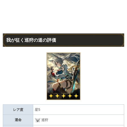
我が征く巡狩の道の評価
レア度
星5
運命
巡狩