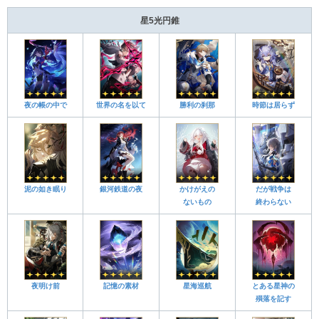
星5光円錐
夜の帳の中で
世界の名を以て
勝利の刹那
時節は居らず
泥の如き眠り
銀河鉄道の夜
かけがえの
だが戦争は
ないもの
終わらない
夜明け前
記憶の素材
星海巡航
とある星神の
殞落を記す