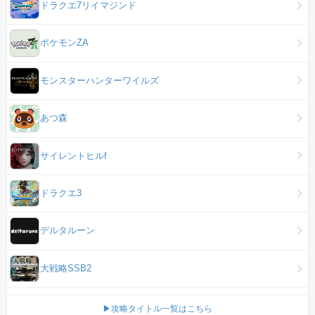
ドラクエ7リイマジンド
ポケモンZA
モンスターハンターワイルズ
あつ森
サイレントヒルf
ドラクエ3
デルタルーン
大戦略SSB2
▶攻略タイトル一覧はこちら