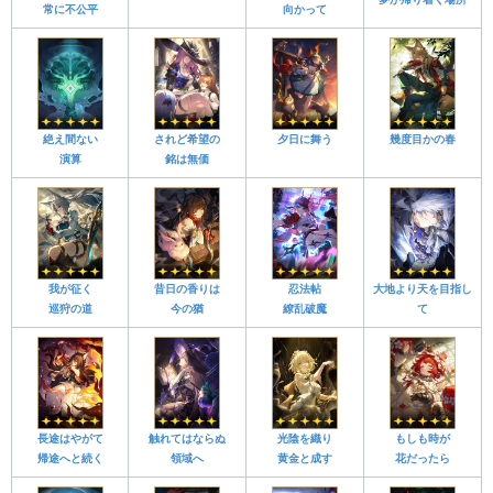
常に不公平
向かって
絶え間ない
されど希望の
夕日に舞う
幾度目かの春
演算
銘は無価
我が征く
昔日の香りは
忍法帖
大地より天を目指し
巡狩の道
今の猶
繚乱破魔
て
長途はやがて
触れてはならぬ
光陰を織り
もしも時が
帰途へと続く
領域へ
黄金と成す
花だったら