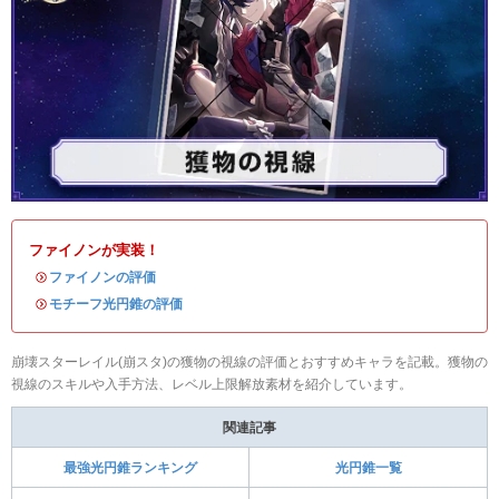
ファイノンが実装！
・
ファイノンの評価
・
モチーフ光円錐の評価
崩壊スターレイル(崩スタ)の獲物の視線の評価とおすすめキャラを記載。獲物の
視線のスキルや入手方法、レベル上限解放素材を紹介しています。
関連記事
最強光円錐ランキング
光円錐一覧