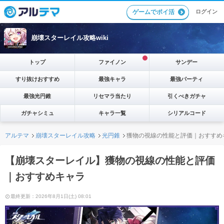
ゲームでポイ活
ログイン
崩壊スターレイル攻略wiki
トップ
ファイノン
サンデー
すり抜けおすすめ
最強キャラ
最強パーティ
最強光円錐
リセマラ当たり
引くべきガチャ
ガチャシミュ
キャラ一覧
シリアルコード
アルテマ
崩壊スターレイル攻略
光円錐
獲物の視線の性能と評価｜おすすめ
【崩壊スターレイル】獲物の視線の性能と評価
｜おすすめキャラ
最終更新：2026年8月1日(土) 08:01