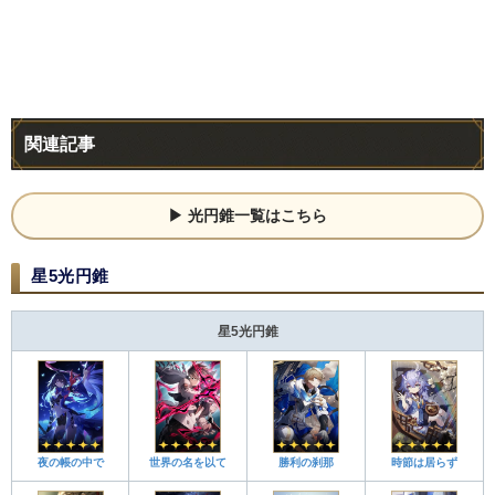
関連記事
光円錐一覧はこちら
星5光円錐
星5光円錐
夜の帳の中で
世界の名を以て
勝利の刹那
時節は居らず