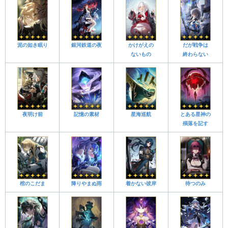
泥の如き眠り
銀河鉄道の夜
かけがえの
だが戦争は
ないもの
終わらない
夜明け前
記憶の素材
星海巡航
とある星神の
殞落を記す
棺のこだま
降りやまぬ雨
着かない彼岸
待つのみ