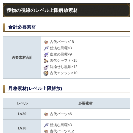
獲物の視線のレベル上限解放素材
合計必要素材
古代パーツ×18
黯淡な黒曜×3
虚空の黒曜×9
必要素材合計
古代シャフト×15
沈淪せし黒曜×12
古代エンジン×10
昇格素材(レベル上限解放)
レベル
必要素材
Lv20
古代パーツ×6
黯淡な黒曜×3
Lv30
古代パーツ×12