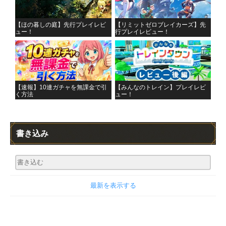
【ほの暮しの庭】先行プレイレビ
【リミットゼロブレイカーズ】先
ュー！
行プレイレビュー！
【速報】10連ガチャを無課金で引
【みんなのトレイン】プレイレビ
く方法
ュー！
書き込み
最新を表示する