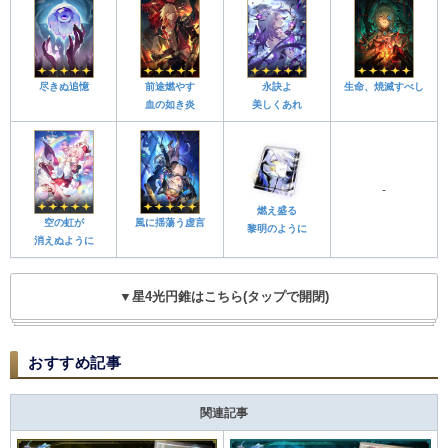
尽きぬ追憶
前途燃やす
永訣よ
生命、焼滅すべし
血の如き炎
美しくあれ
-
燃え盛る
空の虹が
風に揺蕩う虚言
黎明のように
消えぬように
▼星4光円錐はこちら(タップで開閉)
おすすめ記事
関連記事