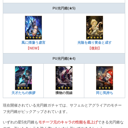
PU光円錐(★5)
風に揺蕩う虚言
光陰を織り黄金と成す
【NEW】
【復刻】
PU光円錐(★4)
天才たちの挨拶
獲物の視線
同じ気持ち
現在開催されている光円錐ガチャでは、サフェルとアグライアのモチー
フ光円錐がピックアップされています。
いずれの星5光円錐も
モチーフ元のキャラの性能を底上げ
できる光円錐な