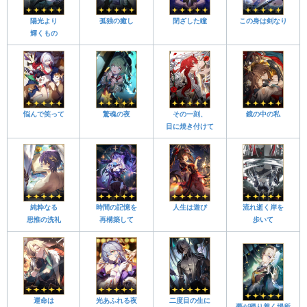
陽光より
孤独の癒し
閉ざした瞳
この身は剣なり
輝くもの
悩んで笑って
驚魂の夜
その一刻、
鏡の中の私
目に焼き付けて
純粋なる
時間の記憶を
人生は遊び
流れ逝く岸を
思惟の洗礼
再構築して
歩いて
運命は
光あふれる夜
二度目の生に
夢が帰り着く場所