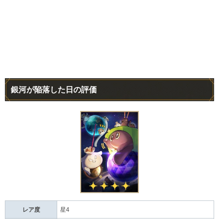
銀河が陥落した日の評価
レア度
星4