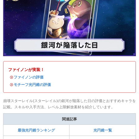
ファイノンが実装！
・
ファイノンの評価
・
モチーフ光円錐の評価
崩壊スターレイル(スターレイル)の銀河が陥落した日の評価とおすすめキャラを
記載。スキルや入手方法、レベル上限解放素材を紹介しています。
関連記事
最強光円錐ランキング
光円錐一覧