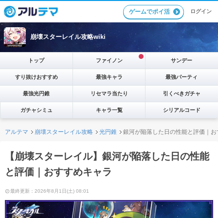
ゲームでポイ活
ログイン
崩壊スターレイル攻略wiki
トップ
ファイノン
サンデー
すり抜けおすすめ
最強キャラ
最強パーティ
最強光円錐
リセマラ当たり
引くべきガチャ
ガチャシミュ
キャラ一覧
シリアルコード
アルテマ
崩壊スターレイル攻略
光円錐
銀河が陥落した日の性能と評価｜お
【崩壊スターレイル】銀河が陥落した日の性能
と評価｜おすすめキャラ
最終更新：2026年8月1日(土) 08:01