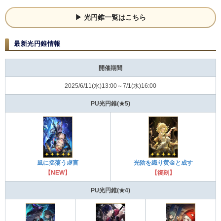
光円錐一覧はこちら
最新光円錐情報
開催期間
2025/6/11(水)13:00～7/1(水)16:00
PU光円錐(★5)
風に揺蕩う虚言
光陰を織り黄金と成す
【NEW】
【復刻】
PU光円錐(★4)