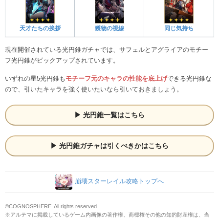
天才たちの挨拶
獲物の視線
同じ気持ち
現在開催されている光円錐ガチャでは、サフェルとアグライアのモチー
フ光円錐がピックアップされています。
いずれの星5光円錐も
モチーフ元のキャラの性能を底上げ
できる光円錐な
ので、引いたキャラを強く使いたいなら引いておきましょう。
光円錐一覧はこちら
光円錐ガチャは引くべきかはこちら
崩壊スターレイル攻略トップへ
©COGNOSPHERE. All rights reserved.
※アルテマに掲載しているゲーム内画像の著作権、商標権その他の知的財産権は、当