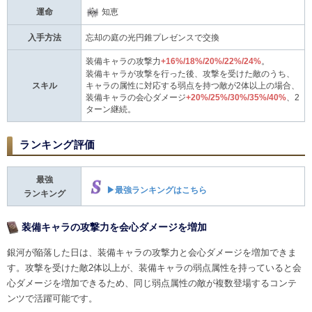
運命
知恵
入手方法
忘却の庭の光円錐プレゼンスで交換
装備キャラの攻撃力
+16%/18%/20%/22%/24%
。
装備キャラが攻撃を行った後、攻撃を受けた敵のうち、
スキル
キャラの属性に対応する弱点を持つ敵が2体以上の場合、
装備キャラの会心ダメージ
+20%/25%/30%/35%/40%
、2
ターン継続。
ランキング評価
最強
▶最強ランキングはこちら
ランキング
装備キャラの攻撃力を会心ダメージを増加
銀河が陥落した日は、装備キャラの攻撃力と会心ダメージを増加できま
す。攻撃を受けた敵2体以上が、装備キャラの弱点属性を持っていると会
心ダメージを増加できるため、同じ弱点属性の敵が複数登場するコンテ
ンツで活躍可能です。