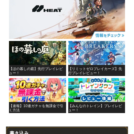
【ほの暮しの庭】先行プレイレビ
【リミットゼロブレイカーズ】先
ュー！
行プレイレビュー！
【速報】10連ガチャを無課金で引
【みんなのトレイン】プレイレビ
く方法
ュー！
書き込み