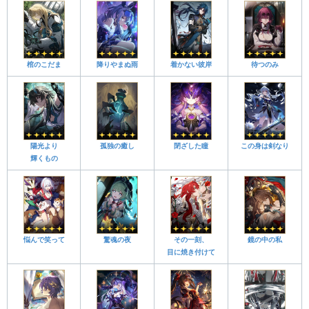
棺のこだま
降りやまぬ雨
着かない彼岸
待つのみ
陽光より
孤独の癒し
閉ざした瞳
この身は剣なり
輝くもの
悩んで笑って
驚魂の夜
その一刻、
鏡の中の私
目に焼き付けて