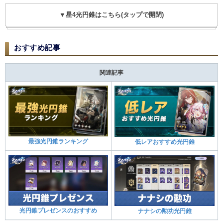
▼星4光円錐はこちら(タップで開閉)
おすすめ記事
関連記事
最強光円錐ランキング
低レアおすすめ光円錐
光円錐プレゼンスのおすすめ
ナナシの勲功光円錐