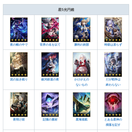
星5光円錐
夜の帳の中で
世界の名を以て
勝利の刹那
時節は居らず
泥の如き眠り
銀河鉄道の夜
かけがえの
だが戦争は
ないもの
終わらない
夜明け前
記憶の素材
星海巡航
とある星神の
殞落を記す