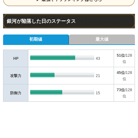
銀河が陥落した日のステータス
初期値
最大値
51位
/128
HP
43
位
45位
/128
攻撃力
21
位
73位
/128
防御力
15
位