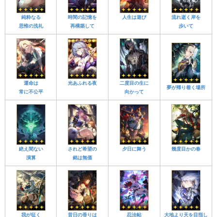
純粋なる
時間の記憶を
人生は遊び
流れ逝く岸を
思惟の洗礼
再構築して
歩いて
運命は
光あふれる夜
二度目の生に
夢が帰り着く場所
常に不公平
向かって
絶え間ない
されど希望の
夕日に舞う
幾度目かの春
演算
銘は無価
我が征く
昔日の香りは
忍法帖
大地より天を目指し