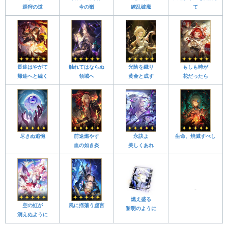
巡狩の道
今の猶
繚乱破魔
て
長途はやがて
触れてはならぬ
光陰を織り
もしも時が
帰途へと続く
領域へ
黄金と成す
花だったら
尽きぬ追憶
前途燃やす
永訣よ
生命、焼滅すべし
血の如き炎
美しくあれ
-
燃え盛る
空の虹が
風に揺蕩う虚言
黎明のように
消えぬように