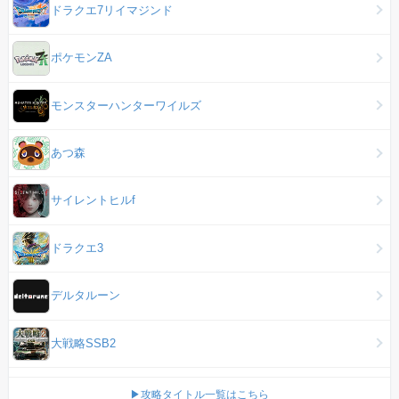
ドラクエ7リイマジンド
ポケモンZA
モンスターハンターワイルズ
あつ森
サイレントヒルf
ドラクエ3
デルタルーン
大戦略SSB2
▶攻略タイトル一覧はこちら