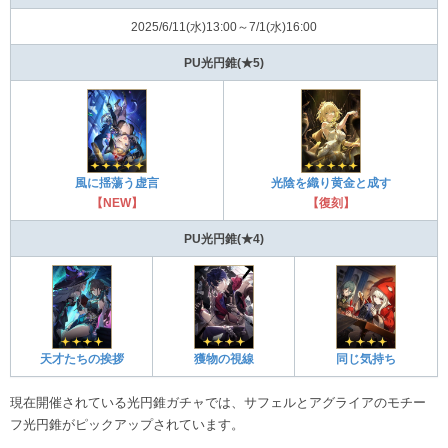
2025/6/11(水)13:00～7/1(水)16:00
PU光円錐(★5)
風に揺蕩う虚言
光陰を織り黄金と成す
【NEW】
【復刻】
PU光円錐(★4)
天才たちの挨拶
獲物の視線
同じ気持ち
現在開催されている光円錐ガチャでは、サフェルとアグライアのモチー
フ光円錐がピックアップされています。