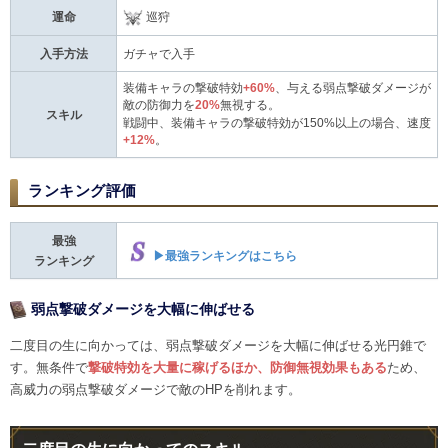
運命
巡狩
入手方法
ガチャで入手
装備キャラの撃破特効
+60%
、与える弱点撃破ダメージが
敵の防御力を
20%
無視する。
スキル
戦闘中、装備キャラの撃破特効が150%以上の場合、速度
+12%
。
ランキング評価
最強
▶最強ランキングはこちら
ランキング
弱点撃破ダメージを大幅に伸ばせる
二度目の生に向かっては、弱点撃破ダメージを大幅に伸ばせる光円錐で
す。無条件で
撃破特効を大量に稼げるほか、防御無視効果もある
ため、
高威力の弱点撃破ダメージで敵のHPを削れます。