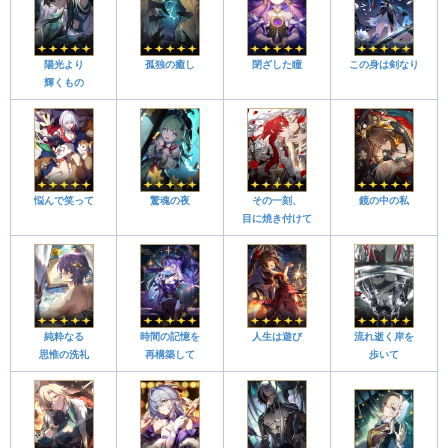
陽光より
孤独の癒し
閉ざした瞳
この身は剣なり
輝くもの
悩んで笑って
驚魂の夜
その一刻、
鏡の中の私
目に焼き付けて
純粋なる
時間の記憶を
人生は遊び
流れ逝く岸を
思惟の洗礼
再構築して
歩いて