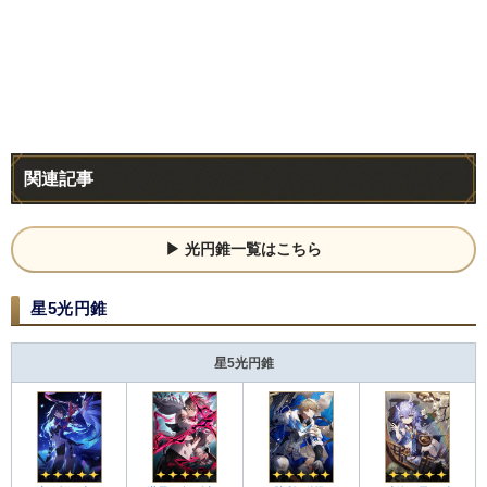
関連記事
光円錐一覧はこちら
星5光円錐
星5光円錐