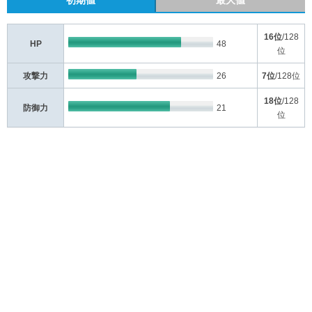
初期値
最大値
16位
/128
HP
48
位
攻撃力
26
7位
/128位
18位
/128
防御力
21
位