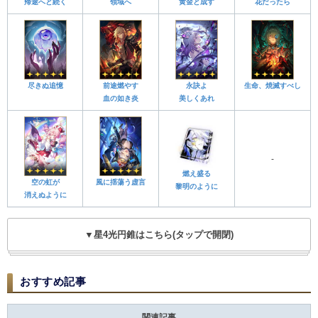
帰途へと続く
領域へ
黄金と成す
花だったら
尽きぬ追憶
前途燃やす
永訣よ
生命、焼滅すべし
血の如き炎
美しくあれ
-
燃え盛る
空の虹が
風に揺蕩う虚言
黎明のように
消えぬように
▼星4光円錐はこちら(タップで開閉)
おすすめ記事
関連記事