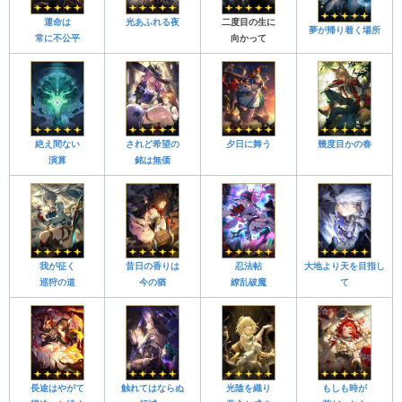
運命は
光あふれる夜
二度目の生に
夢が帰り着く場所
常に不公平
向かって
絶え間ない
されど希望の
夕日に舞う
幾度目かの春
演算
銘は無価
我が征く
昔日の香りは
忍法帖
大地より天を目指し
巡狩の道
今の猶
繚乱破魔
て
長途はやがて
触れてはならぬ
光陰を織り
もしも時が