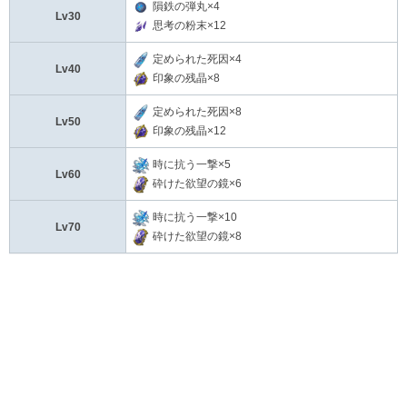
隕鉄の弾丸×4
Lv30
思考の粉末×12
定められた死因×4
Lv40
印象の残晶×8
定められた死因×8
Lv50
印象の残晶×12
時に抗う一撃×5
Lv60
砕けた欲望の鏡×6
時に抗う一撃×10
Lv70
砕けた欲望の鏡×8