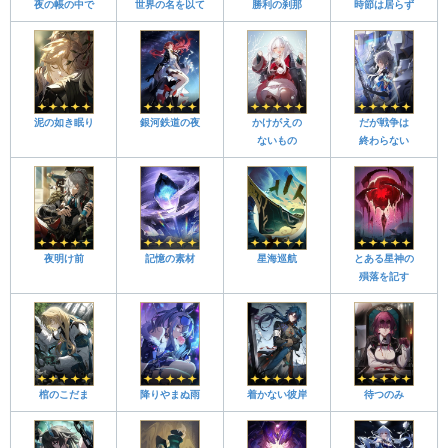
夜の帳の中で
世界の名を以て
勝利の刹那
時節は居らず
泥の如き眠り
銀河鉄道の夜
かけがえの
だが戦争は
ないもの
終わらない
夜明け前
記憶の素材
星海巡航
とある星神の
殞落を記す
棺のこだま
降りやまぬ雨
着かない彼岸
待つのみ