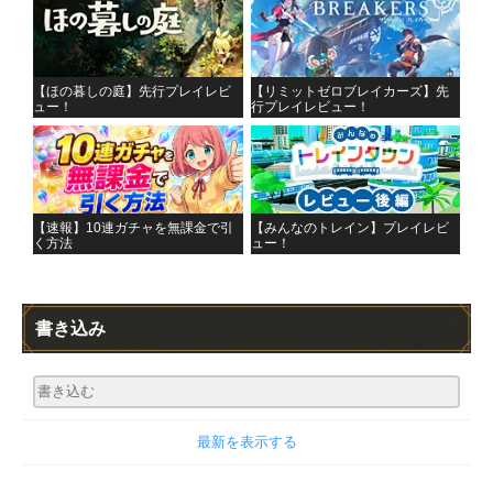
【ほの暮しの庭】先行プレイレビ
【リミットゼロブレイカーズ】先
ュー！
行プレイレビュー！
【速報】10連ガチャを無課金で引
【みんなのトレイン】プレイレビ
く方法
ュー！
書き込み
最新を表示する