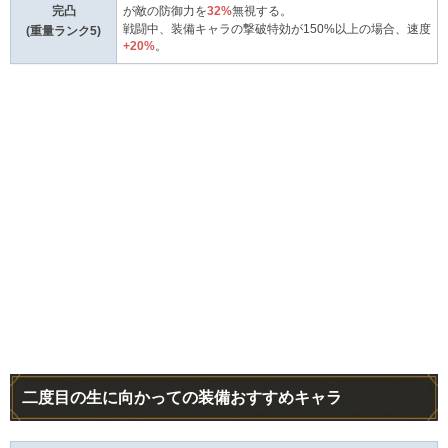
完凸
が敵の防御力を
32%
無視する。
戦闘中、装備キャラの撃破特効が150%以上の場合、速度
(重量ランク5)
+20%
。
二度目の生に向かっての装備おすすめキャラ