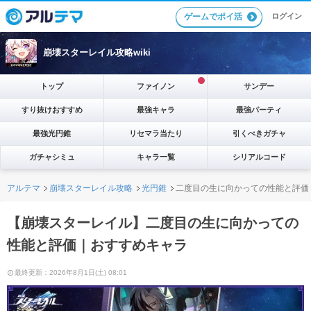
ゲームでポイ活
ログイン
崩壊スターレイル攻略wiki
トップ
ファイノン
サンデー
すり抜けおすすめ
最強キャラ
最強パーティ
最強光円錐
リセマラ当たり
引くべきガチャ
ガチャシミュ
キャラ一覧
シリアルコード
アルテマ
崩壊スターレイル攻略
光円錐
二度目の生に向かっての性能と評価
【崩壊スターレイル】二度目の生に向かっての
性能と評価｜おすすめキャラ
最終更新：2026年8月1日(土) 08:01