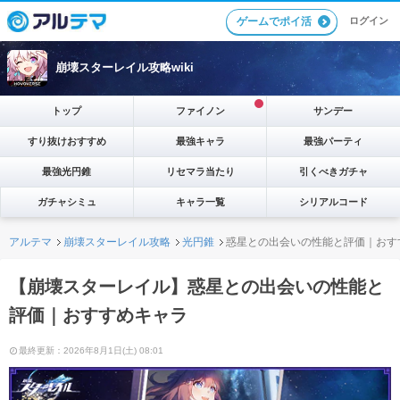
ゲームでポイ活
ログイン
崩壊スターレイル攻略wiki
トップ
ファイノン
サンデー
すり抜けおすすめ
最強キャラ
最強パーティ
最強光円錐
リセマラ当たり
引くべきガチャ
ガチャシミュ
キャラ一覧
シリアルコード
アルテマ
崩壊スターレイル攻略
光円錐
惑星との出会いの性能と評価｜おす
【崩壊スターレイル】惑星との出会いの性能と
評価｜おすすめキャラ
最終更新：2026年8月1日(土) 08:01