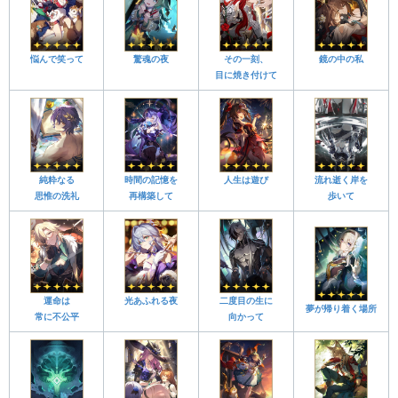
悩んで笑って
驚魂の夜
その一刻、
鏡の中の私
目に焼き付けて
純粋なる
時間の記憶を
人生は遊び
流れ逝く岸を
思惟の洗礼
再構築して
歩いて
運命は
光あふれる夜
二度目の生に
夢が帰り着く場所
常に不公平
向かって