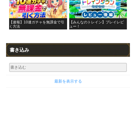
【速報】10連ガチャを無課金で引
【みんなのトレイン】プレイレビ
く方法
ュー！
書き込み
最新を表示する