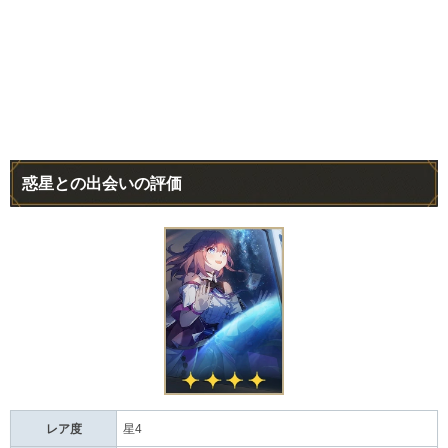
惑星との出会いの評価
レア度
星4