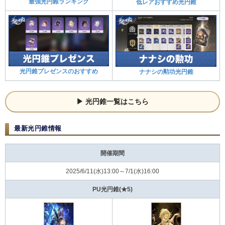
最強光円錐ランキング
低レアおすすめ光円錐
光円錐プレゼンスのおすすめ
ナナシの勲功光円錐
光円錐一覧はこちら
最新光円錐情報
開催期間
2025/6/11(水)13:00～7/1(水)16:00
PU光円錐(★5)