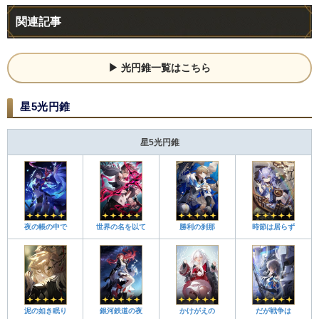
関連記事
光円錐一覧はこちら
星5光円錐
星5光円錐
夜の帳の中で
世界の名を以て
勝利の刹那
時節は居らず
泥の如き眠り
銀河鉄道の夜
かけがえの
だが戦争は