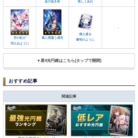
血の如き炎
美しくあれ
-
燃え盛る
空の虹が
風に揺蕩う虚言
黎明のように
消えぬように
▼星4光円錐はこちら(タップで開閉)
おすすめ記事
関連記事