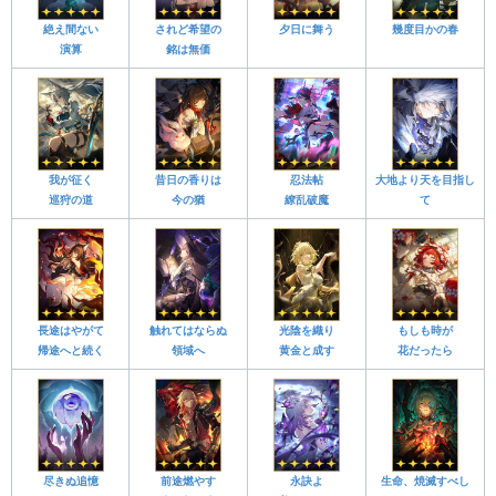
絶え間ない
されど希望の
夕日に舞う
幾度目かの春
演算
銘は無価
我が征く
昔日の香りは
忍法帖
大地より天を目指し
巡狩の道
今の猶
繚乱破魔
て
長途はやがて
触れてはならぬ
光陰を織り
もしも時が
帰途へと続く
領域へ
黄金と成す
花だったら
尽きぬ追憶
前途燃やす
永訣よ
生命、焼滅すべし