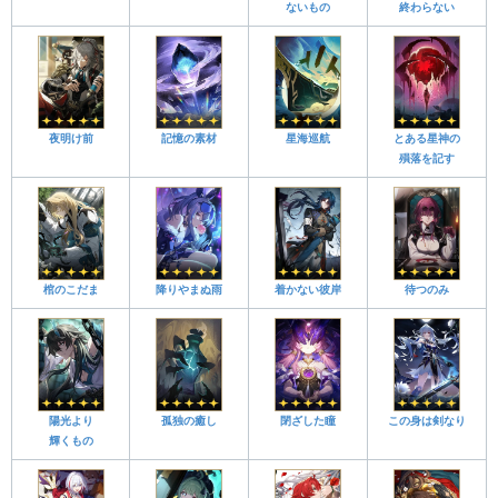
ないもの
終わらない
夜明け前
記憶の素材
星海巡航
とある星神の
殞落を記す
棺のこだま
降りやまぬ雨
着かない彼岸
待つのみ
陽光より
孤独の癒し
閉ざした瞳
この身は剣なり
輝くもの