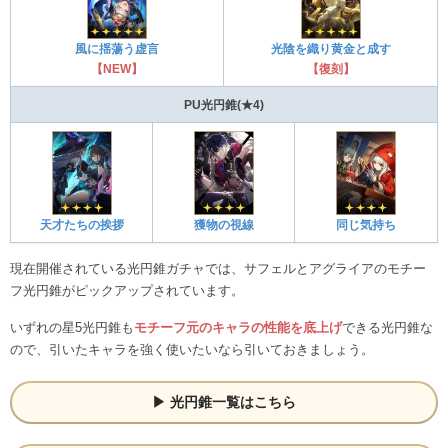
風に揺蕩う虚言
光陰を織り黄金と成す
【NEW】
【復刻】
PU光円錐(★4)
天才たちの挨拶
獲物の視線
同じ気持ち
現在開催されている光円錐ガチャでは、サフェルとアグライアのモチー
フ光円錐がピックアップされています。
いずれの星5光円錐も
モチーフ元のキャラの性能を底上げ
できる光円錐な
ので、引いたキャラを強く使いたいなら引いておきましょう。
光円錐一覧はこちら