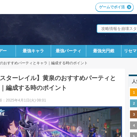
ゲームでポイ活
デー
最強キャラ
最強パーティ
最強光円錐
リセマ
のおすすめパーティとキャラ｜編成する時のポイント
スターレイル】黄泉のおすすめパーティと
人
｜編成する時のポイント
：2025年4月1日(火) 08:01