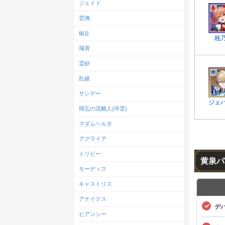
ジェイド
雲璃
椒丘
桂
飛霄
霊砂
乱破
サンデー
ジェ
帰忘の流離人(停雲)
マダムヘルタ
アグライア
トリビー
黄泉パ
モーディス
キャストリス
アナイクス
デ
ヒアンシー