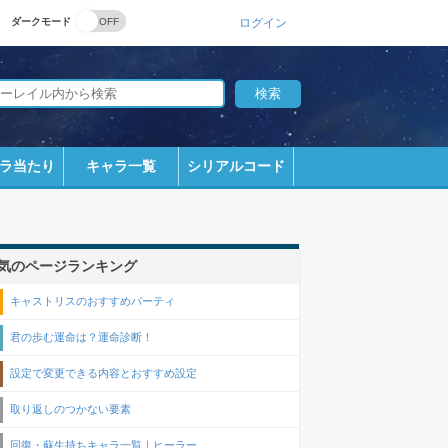
ダークモード
ログイン
ラ当たり
キャラ一覧
シリアルコード
気のページランキング
キャストリスのおすすめパーティ
君の歩む運命は？運命診断！
設定で変更できる内容とおすすめ設定
取り返しのつかない要素
回復・蘇生持ちキャラ一覧｜ヒーラー