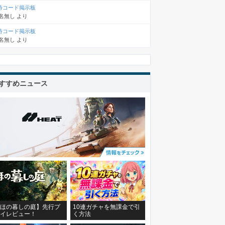
待コード掲示板
名無し
より
待コード掲示板
名無し
より
すすめニュース
ほの暮しの庭】先行プ
10連ガチャを無課金で引
イレビュー！
く方法