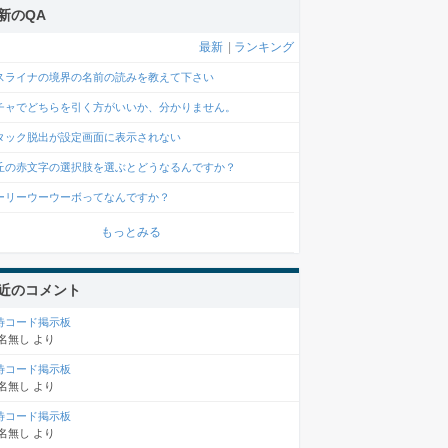
新のQA
最新
|
ランキング
スライナの境界の名前の読みを教えて下さい
チャでどちらを引く方がいいか、分かりません。
タック脱出が設定画面に表示されない
丘の赤文字の選択肢を選ぶとどうなるんですか？
ーリーウーウーボってなんですか？
もっとみる
近のコメント
待コード掲示板
名無し
より
待コード掲示板
名無し
より
待コード掲示板
名無し
より