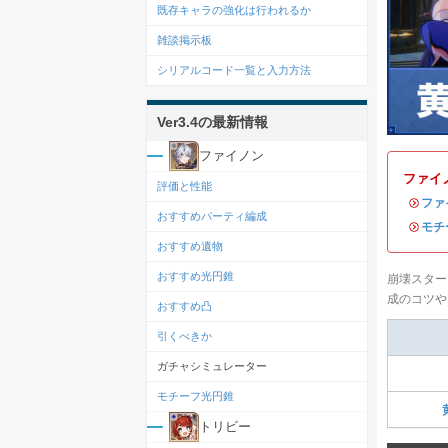
既存キャラの強化は行われるか
雑談掲示板
シリアルコード一覧と入力方法
Ver3.4の最新情報
ファイノン
ファイ
評価と性能
・
ファ
おすすめパーティ編成
・
モチ
おすすめ遺物
おすすめ光円錐
崩壊スター
成のコツや
おすすめ凸
引くべきか
ガチャシミュレーター
モチーフ光円錐
トリビー