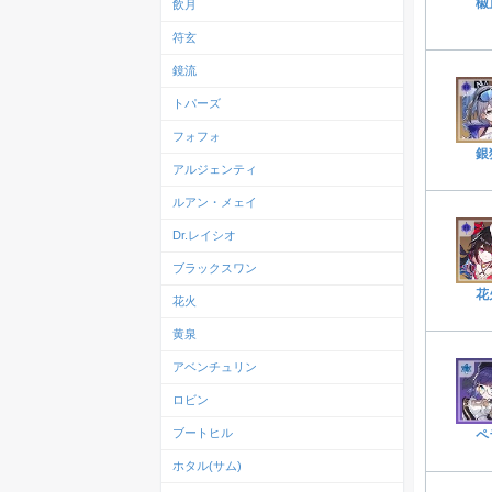
椒
飲月
符玄
鏡流
トパーズ
フォフォ
銀
アルジェンティ
ルアン・メェイ
Dr.レイシオ
ブラックスワン
花
花火
黄泉
アベンチュリン
ロビン
ブートヒル
ペ
ホタル(サム)