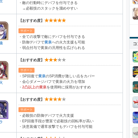
丘
・敵の行動時にデバフを付与できる
→必殺技のスタックを溜めやすい
★★★★★
【おすすめ度】
サポート
・全ての攻撃で敵にデバフを付与できる
・防御デバフで
黄泉
への火力支援も可能
狼
コ
・弱点付与で黄泉の汎用性を広げられる
★★★★★
【おすすめ度】
サポート
・SP回復で
黄泉
のSP消費が激しい点をカバー
・会心ダメージバフで黄泉の火力を増加
火
・
2凸以上の黄泉
を使用時に採用がおすすめ
★★★★★
【おすすめ度】
サポート
・必殺技の防御デバフで火力支援
・EP回復手段が豊富で必殺技の回転率が高い
ラ
・決意装備で通常攻撃でもデバフを付与可能