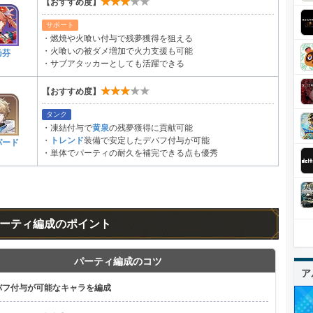
★★★★★
【おすすめ度】
サポート
・燃焼や火喰い付与で残夢獲得を狙える
・火喰いの被ダメ増加で火力支援も可能
乃芬
・サブアタッカーとしても活躍できる
★★★★★
【おすすめ度】
タンク
・凍結付与で
黄泉
の残夢獲得に貢献可能
・
トレンド
装備で安定したデバフ付与が可能
パード
・単体でパーティの耐久を補完できる点も優秀
ーティ編成のポイント
パーティ編成のコツ
ア
バフ付与が可能なキャラを編成