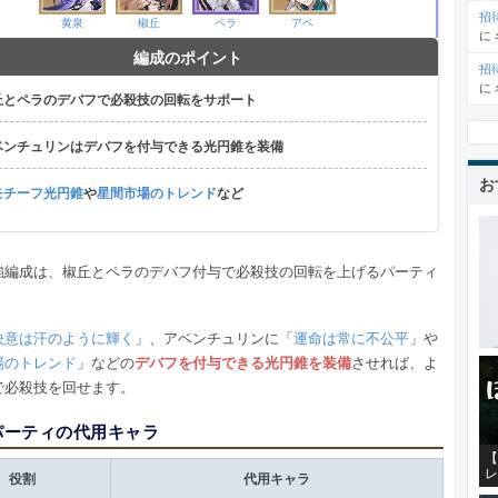
招
黄泉
椒丘
ペラ
アベ
に
編成のポイント
招
に
丘とペラのデバフで必殺技の回転をサポート
ベンチュリンはデバフを付与できる光円錐を装備
お
モチーフ光円錐
や
星間市場のトレンド
など
強編成は、椒丘とペラのデバフ付与で必殺技の回転を上げるパーティ
決意は汗のように輝く
」、アベンチュリンに「
運命は常に不公平
」や
場のトレンド
」などの
デバフを付与できる光円錐を装備
させれば、よ
で必殺技を回せます。
パーティの代用キャラ
【
レ
役割
代用キャラ