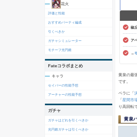
花火
評価と性能
おすすめパーティ編成
椒
引くべきか
ア
ガチャシミュレーター
モチーフ光円錐
→
Fateコラボまとめ
黄泉の最
キャラ
です。
セイバーの性能予想
ペラに「
アーチャーの性能予想
「
星間市
り高回転
ガチャ
黄泉
ガチャはどれを引くべきか
光円錐ガチャは引くべきか