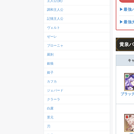
主人公(炎)
▶最強
調和主人公
記憶主人公
▶最強
ヴェルト
ゼーレ
黄泉パ
ブローニャ
羅刹
キ
銀狼
姫子
カフカ
ジェパード
ブラッ
クラーラ
白露
景元
刃