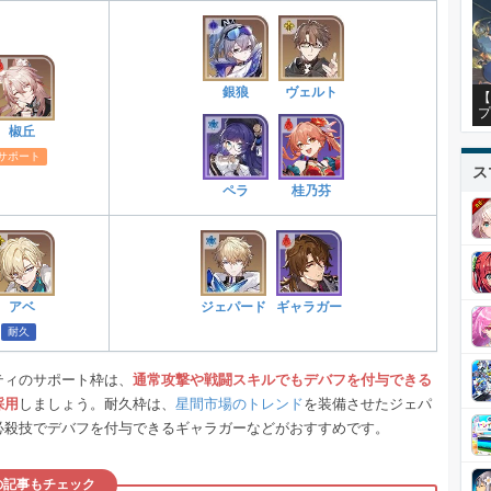
銀狼
ヴェルト
【
プ
椒丘
サポート
ス
ペラ
桂乃芬
アベ
ジェパード
ギャラガー
耐久
ティのサポート枠は、
通常攻撃や戦闘スキルでもデバフを付与できる
採用
しましょう。耐久枠は、
星間市場のトレンド
を装備させたジェパ
必殺技でデバフを付与できるギャラガーなどがおすすめです。
の記事もチェック