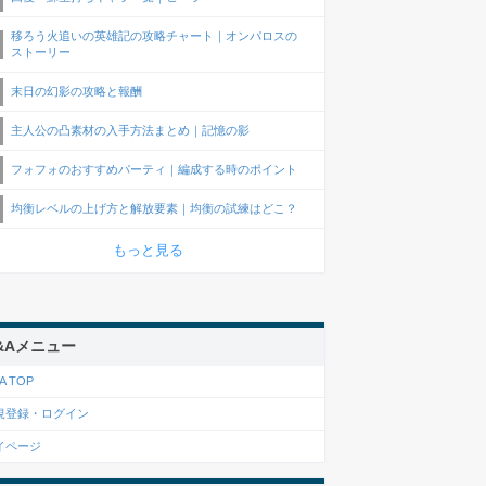
移ろう火追いの英雄記の攻略チャート｜オンパロスの
ストーリー
末日の幻影の攻略と報酬
主人公の凸素材の入手方法まとめ｜記憶の影
フォフォのおすすめパーティ｜編成する時のポイント
均衡レベルの上げ方と解放要素｜均衡の試練はどこ？
もっと見る
&Aメニュー
A TOP
規登録・ログイン
イページ