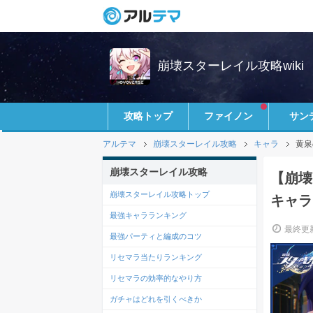
崩壊スターレイル攻略wiki
攻略トップ
ファイノン
サン
アルテマ
崩壊スターレイル攻略
キャラ
黄泉
崩壊スターレイル攻略
【崩壊
崩壊スターレイル攻略トップ
キャラ
最強キャラランキング
最終更新
最強パーティと編成のコツ
リセマラ当たりランキング
リセマラの効率的なやり方
ガチャはどれを引くべきか