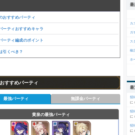
最
のおすすめパーティ
カ
パーティおすすめキャラ
ガ
パーティ編成のポイント
ス
椒
は引くべき？
ホ
おすすめパーティ
最
招
最強パーティ
無課金パーティ
に
招
黄泉の最強パーティ
に
招
に