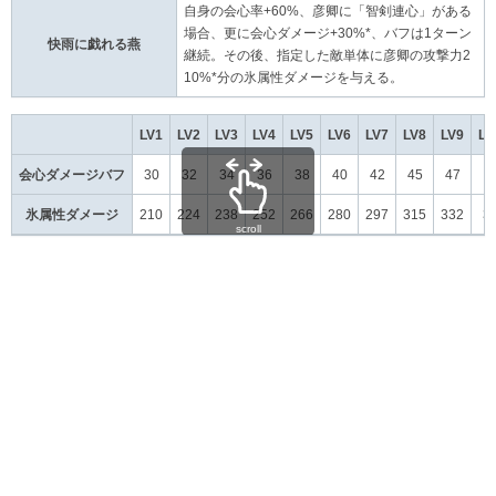
自身の会心率+60%、彦卿に「智剣連心」がある
場合、更に会心ダメージ+30%*、バフは1ターン
快雨に戯れる燕
継続。その後、指定した敵単体に彦卿の攻撃力2
10%*分の氷属性ダメージを与える。
LV1
LV2
LV3
LV4
LV5
LV6
LV7
LV8
LV9
LV
会心ダメージバフ
30
32
34
36
38
40
42
45
47
5
氷属性ダメージ
210
224
238
252
266
280
297
315
332
3
scroll