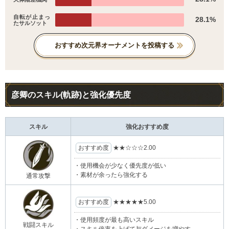
自転が止まっ
28.1%
たサルソット
おすすめ次元界オーナメントを投稿する
彦卿のスキル(軌跡)と強化優先度
スキル
強化おすすめ度
おすすめ度
★★
☆☆☆
2.00
・使用機会が少なく優先度が低い
・素材が余ったら強化する
通常攻撃
おすすめ度
★★★★★
5.00
・使用頻度が最も高いスキル
戦闘スキル
・スキル倍率を上げて与ダメージを増やす