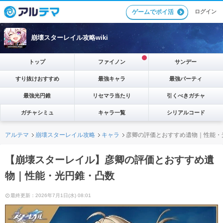
ゲームでポイ活
ログイン
崩壊スターレイル攻略wiki
トップ
ファイノン
サンデー
すり抜けおすすめ
最強キャラ
最強パーティ
最強光円錐
リセマラ当たり
引くべきガチャ
ガチャシミュ
キャラ一覧
シリアルコード
アルテマ
崩壊スターレイル攻略
キャラ
彦卿の評価とおすすめ遺物｜性能・
【崩壊スターレイル】彦卿の評価とおすすめ遺
物｜性能・光円錐・凸数
最終更新：2026年7月1日(水) 08:01