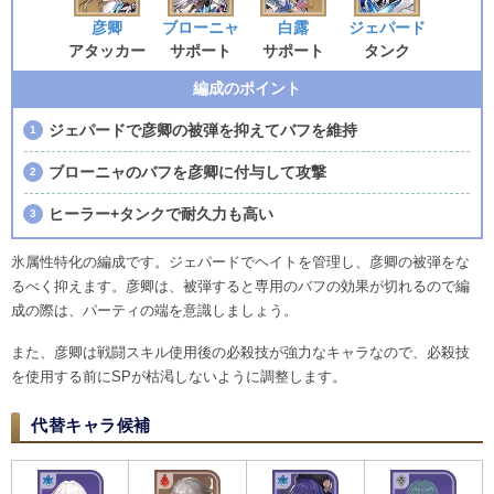
彦卿
ブローニャ
白露
ジェパード
アタッカー
サポート
サポート
タンク
編成のポイント
ジェパードで彦卿の被弾を抑えてバフを維持
ブローニャのバフを彦卿に付与して攻撃
ヒーラー+タンクで耐久力も高い
氷属性特化の編成です。ジェパードでヘイトを管理し、彦卿の被弾をな
るべく抑えます。彦卿は、被弾すると専用のバフの効果が切れるので編
成の際は、パーティの端を意識しましょう。
また、彦卿は戦闘スキル使用後の必殺技が強力なキャラなので、必殺技
を使用する前にSPが枯渇しないように調整します。
代替キャラ候補