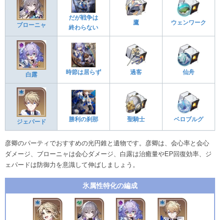
だが戦争は
鷹
ウェンワーク
ブローニャ
終わらない
時節は居らず
過客
仙舟
白露
勝利の刹那
聖騎士
ベロブルグ
ジェパード
彦卿のパーティでおすすめの光円錐と遺物です。彦卿は、会心率と会心
ダメージ、ブローニャは会心ダメージ、白露は治癒量やEP回復効率、ジ
ェパードは防御力を意識して伸ばしましょう。
氷属性特化の編成