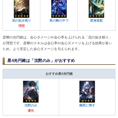
泥の如き眠り
夜の帳の中で
星海巡航
理想
彦卿の光円錐は、会心ダメージや会心率を上げられる「泥の如き眠り」
が理想です。彦卿のスキルは会心率や会心ダメージを上げる効果が多い
ため、より安定した会心ダメージを与えられます。
星4光円錐は「沈黙のみ」がおすすめ
おすすめ星4光円錐
沈黙のみ
幽冥に帰す
優先