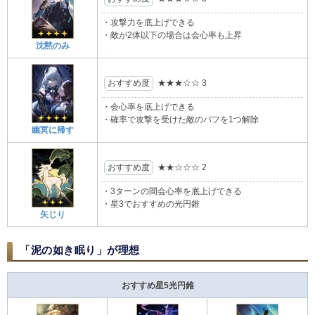
・攻撃力を底上げできる
・敵が2体以下の場合は会心率も上昇
沈黙のみ
おすすめ度
★★★
☆☆
3
・会心率を底上げできる
・確率で攻撃を受けた敵のバフを1つ解除
幽冥に帰す
おすすめ度
★★
☆☆☆
2
・3ターンの間会心率を底上げできる
・星3でおすすめの光円錐
矢じり
「泥の如き眠り」が理想
おすすめ星5光円錐