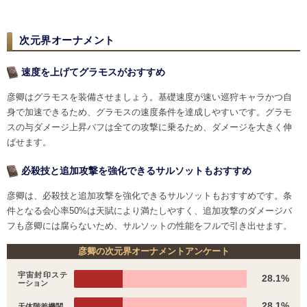
次元界オーナメント
速度を上げてグラモスがおすすめ
彦卿はグラモスを装備させましょう。基礎速度が速い巡狩キャラかつ自
身で加速できるため、グラモスの速度条件を達成しやすいです。グラモ
スの与ダメージ上昇バフは全ての攻撃に乗るため、ダメージを大きく伸
ばせます。
必殺技と追加攻撃を強化できるサルソットもおすすめ
彦卿は、必殺技と追加攻撃を強化できるサルソットもおすすめです。条
件となる会心率50%は天賦により満たしやすく、追加攻撃のダメージバ
フも彦卿には腐らないため、サルソットの性能をフルで引き出せます。
彦卿の次元界オーナメントアンケート
宇宙封印ステ
28.1%
ーション
28.1%
天体階差機関