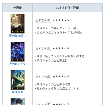
光円錐
おすすめ度・評価
おすすめ度
★★★★★
5
・装備キャラの会心ダメージ上昇
・会心率を上げられるキャラと好相性
泥の如き眠り
おすすめ度
★★★★
☆
4
・速度に応じて火力ステが複数上昇する
・装備キャラの会心率上昇
夜の帳の中で
おすすめ度
★★★★
☆
4
・装備キャラの会心率を増加
・敵を倒すと攻撃力も底上げできる
星海巡航
おすすめ度
★★★
☆☆
3