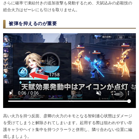
さらに確率で凍結付きの追加攻撃も発動するため、天賦込みの必殺技の
総合火力はゼーレにも引けを取りません。
被弾を抑えるのが重要
高い火力を持つ反面、彦卿の火力のキモとなる智剣連心状態はダメージ
を受けてしまうと解除されてしまいます。起用する際は狙われやすい存
護キャラやヘイト集中を持つクラーラと併用し、隣り合わない位置に編
成しましょう。