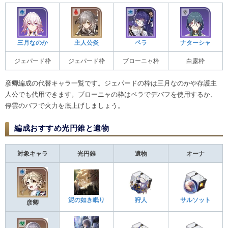
三月なのか
主人公炎
ペラ
ナターシャ
ジェパード枠
ジェパード枠
ブローニャ枠
白露枠
彦卿編成の代替キャラ一覧です。ジェパードの枠は三月なのかや存護主
人公でも代用できます。ブローニャの枠はペラでデバフを使用するか、
停雲のバフで火力を底上げしましょう。
編成おすすめ光円錐と遺物
対象キャラ
光円錐
遺物
オーナ
泥の如き眠り
狩人
サルソット
彦卿