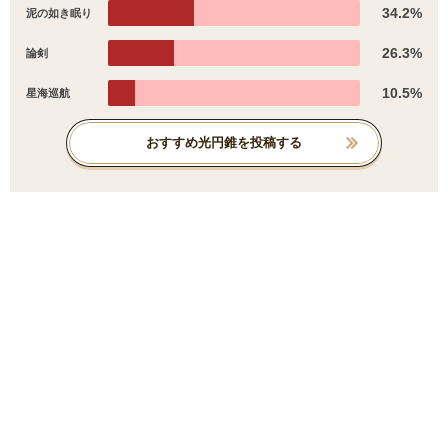
34.2%
泥の如き眠り
26.3%
論剣
10.5%
星海巡航
おすすめ光円錐を投稿する