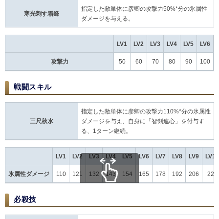
指定した敵単体に彦卿の攻撃力50%*分の氷属性
寒光刺す霜鋒
ダメージを与える。
LV1
LV2
LV3
LV4
LV5
LV6
攻撃力
50
60
70
80
90
100
戦闘スキル
指定した敵単体に彦卿の攻撃力110%*分の氷属性
三尺秋水
ダメージを与え、自身に「智剣連心」を付与す
る、1ターン継続。
LV1
LV2
LV3
LV4
LV5
LV6
LV7
LV8
LV9
LV10
氷属性ダメージ
110
121
132
143
154
165
178
192
206
220
scroll
必殺技