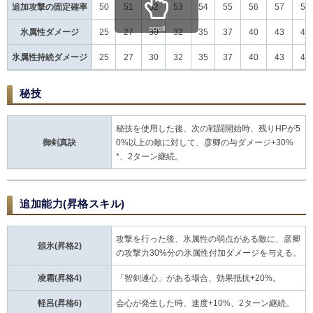
追加攻撃の固定確率
50
51
52
53
54
55
56
57
58
scroll
氷属性ダメージ
25
27
30
32
35
37
40
43
46
氷属性持続ダメージ
25
27
30
32
35
37
40
43
46
秘技
秘技を使用した後、次の戦闘開始時、残りHPが5
御剣真訣
0%以上の敵に対して、彦卿の与ダメージ+30%
*、2ターン継続。
追加能力(昇格スキル)
攻撃を行った後、氷属性の弱点がある敵に、彦卿
頒氷(昇格2)
の攻撃力30%分の氷属性付加ダメージを与える。
凌霜(昇格4)
「智剣連心」がある場合、効果抵抗+20%。
軽呂(昇格6)
会心が発生した時、速度+10%、2ターン継続。