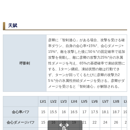
天賦
彦卿に「智剣連心」がある場合、攻撃を受ける確
率ダウン、自身の会心率+15%*、会心ダメージ+
15%*。敵を攻撃した後に50％*の固定確率で追加
攻撃を発動し、敵に彦卿の攻撃力25%*分の氷属
呼影剣
性ダメージを与え、65%の基礎確率で凍結状態に
する、1ターン継続。凍結状態の敵は行動でき
ず、ターンが回ってくるたびに彦卿の攻撃力2
5％*分の氷属性持続ダメージを受ける。彦卿がダ
メージを受けると「智剣連心」が解除される。
LV1
LV2
LV3
LV4
LV5
LV6
LV7
LV8
LV9
会心率バフ
15
15.5
16
16.5
17
17.5
18.1
18.7
19.
会心ダメージバフ
15
16
18
19
21
22
24
26
28