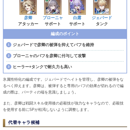
彦卿
ブローニャ
白露
ジェパード
アタッカー
サポート
サポート
タンク
編成のポイント
ジェパードで彦卿の被弾を抑えてバフを維持
ブローニャのバフを彦卿に付与して攻撃
ヒーラー+タンクで耐久力も高い
氷属性特化の編成です。ジェパードでヘイトを管理し、彦卿の被弾をな
るべく抑えます。彦卿は、被弾すると専用のバフの効果が切れるので編
成の際は、パーティの端を意識しましょう。
また、彦卿は戦闘スキル使用後の必殺技が強力なキャラなので、必殺技
を使用する前にSPが枯渇しないように調整します。
代替キャラ候補