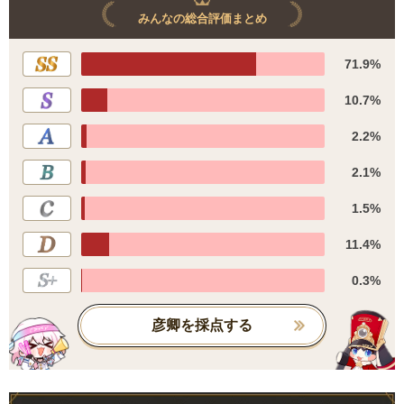
みんなの総合評価まとめ
71.9%
10.7%
2.2%
2.1%
1.5%
11.4%
0.3%
彦卿を採点する