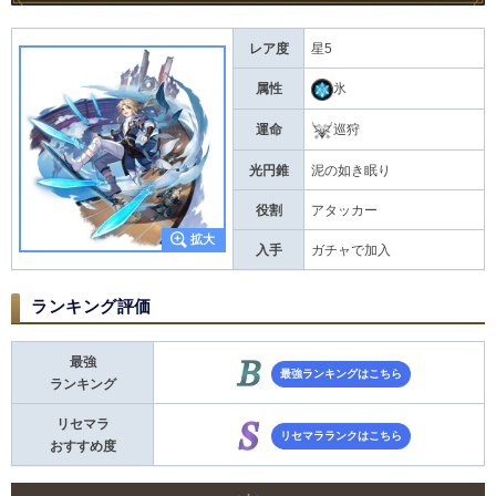
レア度
星5
属性
氷
運命
巡狩
光円錐
泥の如き眠り
役割
アタッカー
入手
ガチャで加入
ランキング評価
最強
最強ランキングはこちら
ランキング
リセマラ
リセマラランクはこちら
おすすめ度