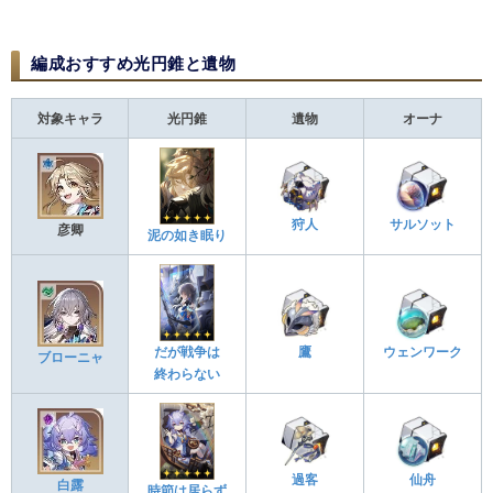
編成おすすめ光円錐と遺物
対象キャラ
光円錐
遺物
オーナ
狩人
サルソット
彦卿
泥の如き眠り
だが戦争は
鷹
ウェンワーク
ブローニャ
終わらない
過客
仙舟
白露
時節は居らず