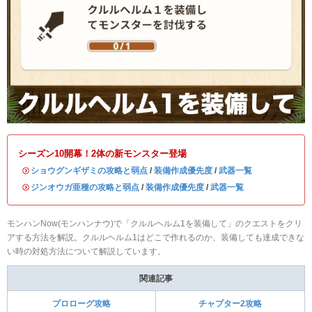
シーズン10開幕！2体の新モンスター登場
・
ショウグンギザミの攻略と弱点
/
装備作成優先度
/
武器一覧
・
ジンオウガ亜種の攻略と弱点
/
装備作成優先度
/
武器一覧
モンハンNow(モンハンナウ)で「クルルヘルム1を装備して」のクエストをクリ
アする方法を解説。クルルヘルム1はどこで作れるのか、装備しても達成できな
い時の対処方法について解説しています。
関連記事
プロローグ攻略
チャプター2攻略