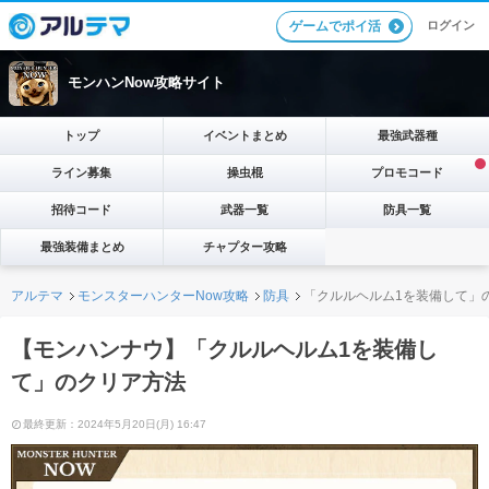
ログイン
ゲームでポイ活
モンハンNow攻略サイト
トップ
イベントまとめ
最強武器種
ライン募集
操虫棍
プロモコード
招待コード
武器一覧
防具一覧
最強装備まとめ
チャプター攻略
アルテマ
モンスターハンターNow攻略
防具
「クルルヘルム1を装備して」
【モンハンナウ】「クルルヘルム1を装備し
て」のクリア方法
最終更新：2024年5月20日(月) 16:47