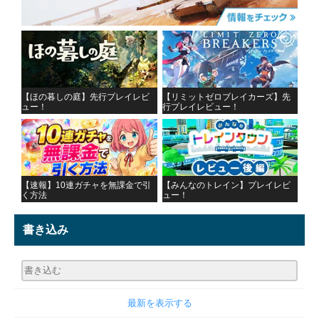
【ほの暮しの庭】先行プレイレビ
【リミットゼロブレイカーズ】先
ュー！
行プレイレビュー！
【速報】10連ガチャを無課金で引
【みんなのトレイン】プレイレビ
く方法
ュー！
書き込み
最新を表示する