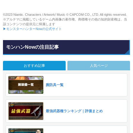
©2023 Niantic. Characters / Artwork/ Music © CAPCOM CO., LTD. All rights reserved.
※アルテマに掲載しているゲーム内画像の著作権、商標権その他の知的財産権は、当
該コンテンツの提供元に帰属します
▶モンスターハンターNowの公式サイト
モンハンNowの注目記事
おすすめ記事
人気ページ
腕防具一覧
最強武器種ランキング｜評価まとめ