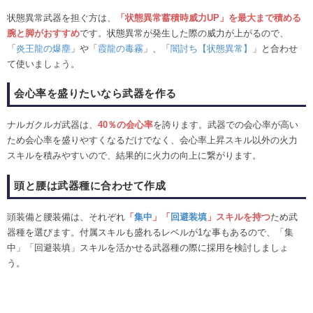
状態異常武器を担ぐ方は、
「状態異常蓄積時威力UP」を最大まで積める
腕と脚がおすすめ
です。状態異常が発生した際の威力が上がるので、
「
炎王龍の爆塵
」や「
霞龍の毒霧
」、「
闇討ち【状態異常】
」と合わせ
て使いましょう。
会心率を盛りたいなら武器を作る
ナルガクルガ武器は、
40％の会心率
を誇ります。武器での会心率が高い
ため会心率を盛りやすくなるだけでなく、会心率上昇スキル以外の火力
スキルを積みやすいので、結果的に火力の向上に繋がります。
頭と腰は武器種に合わせて作成
頭装備と腰装備は、それぞれ
「
集中
」「
回避装填
」スキルを持つ
ため武
器種を選びます。付属スキルも盛れるレベルが1な事もあるので、「集
中」「回避装填」スキルを活かせる武器種の際に採用を検討しましょ
う。