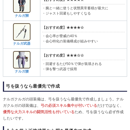
・腕と一緒に使うと状態異常蓄積が最大に
・ジャスト回避もしやすくなる
ナルガ脚
【おすすめ度】★★★★☆
・会心率が脅威の40％
・会心特化の装備構成が組みやすい
ナルガ武器
【おすすめ度】★★★☆☆
・回避するたび50％で弾が装填される
・弾を撃つ武器で採用
ナルガ腰
弓を扱うなら最優先で作成
ナルガクルガの頭装備は、弓を扱うなら最優先で作成しましょう。ナル
ガクルガの頭装備は、
弓の必須スキル集中が付いている
だけではなく、
優秀な火力スキルの闘気活性も付いている
ため、弓を扱うなら必ず作成
したいです。