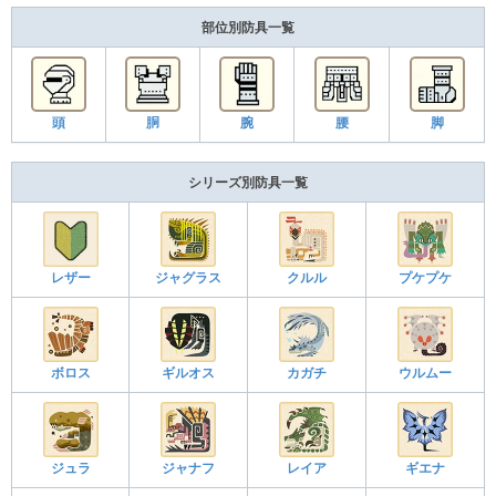
部位別防具一覧
頭
胴
腕
腰
脚
シリーズ別防具一覧
レザー
ジャグラス
クルル
プケプケ
ボロス
ギルオス
カガチ
ウルムー
ジュラ
ジャナフ
レイア
ギエナ