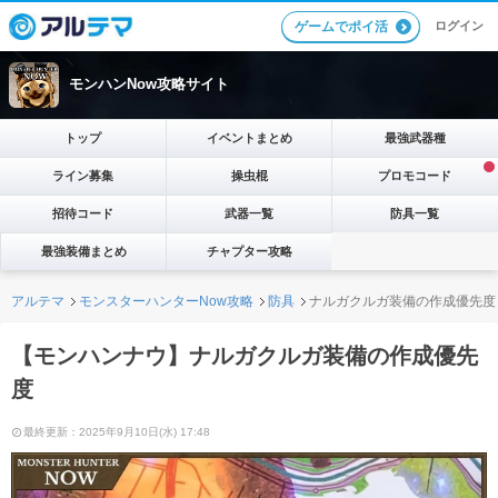
ログイン
ゲームでポイ活
モンハンNow攻略サイト
トップ
イベントまとめ
最強武器種
ライン募集
操虫棍
プロモコード
招待コード
武器一覧
防具一覧
最強装備まとめ
チャプター攻略
アルテマ
モンスターハンターNow攻略
防具
ナルガクルガ装備の作成優先度
【モンハンナウ】ナルガクルガ装備の作成優先
度
最終更新：2025年9月10日(水) 17:48