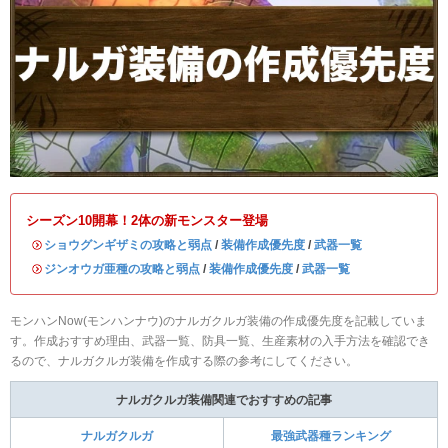
シーズン10開幕！2体の新モンスター登場
・
ショウグンギザミの攻略と弱点
/
装備作成優先度
/
武器一覧
・
ジンオウガ亜種の攻略と弱点
/
装備作成優先度
/
武器一覧
モンハンNow(モンハンナウ)のナルガクルガ装備の作成優先度を記載していま
す。作成おすすめ理由、武器一覧、防具一覧、生産素材の入手方法を確認でき
るので、ナルガクルガ装備を作成する際の参考にしてください。
ナルガクルガ装備関連でおすすめの記事
ナルガクルガ
最強武器種ランキング