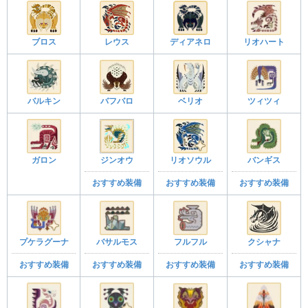
ブロス
レウス
ディアネロ
リオハート
バルキン
バフバロ
ベリオ
ツィツィ
ガロン
ジンオウ
リオソウル
バンギス
おすすめ装備
おすすめ装備
おすすめ装備
プケラグーナ
バサルモス
フルフル
クシャナ
おすすめ装備
おすすめ装備
おすすめ装備
おすすめ装備