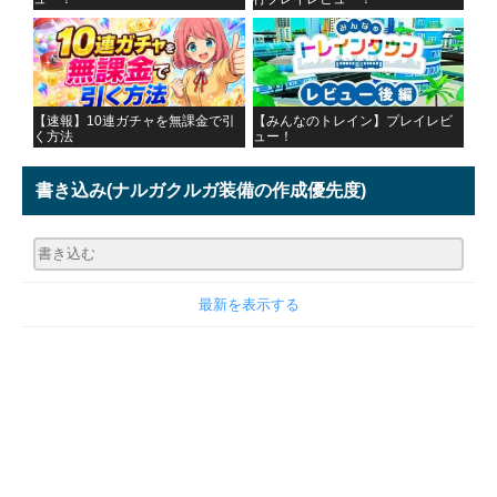
【速報】10連ガチャを無課金で引
【みんなのトレイン】プレイレビ
く方法
ュー！
書き込み
(ナルガクルガ装備の作成優先度)
最新を表示する