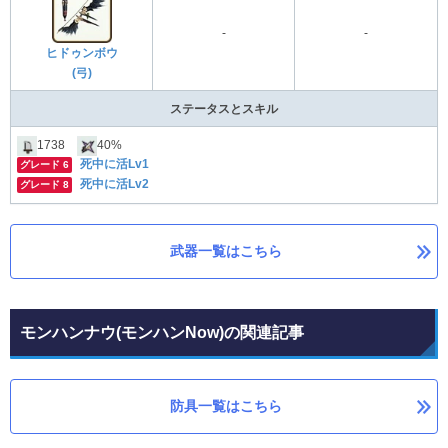
-
-
ヒドゥンボウ
(弓)
ステータスとスキル
1738
40%
死中に活Lv1
グレード 6
死中に活Lv2
グレード 8
武器一覧はこちら
モンハンナウ(モンハンNow)の関連記事
防具一覧はこちら