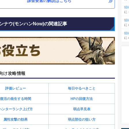
課金要素の解説はこちら
招
に
招
ンナウ(モンハンNow)の関連記事
に
招
に
向け攻略情報
評価レビュー
毎日やるべきこと
復活の発生する時間
HPの回復方法
ハンターランク上げ方
弱点早見表
属性攻撃の効果
弱点部位の狙い方