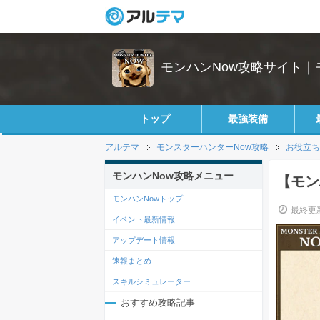
モンハンNow攻略サイト｜
トップ
最強装備
アルテマ
モンスターハンターNow攻略
お役立ち
モンハンNow攻略メニュー
【モン
モンハンNowトップ
最終更新
イベント最新情報
アップデート情報
速報まとめ
スキルシミュレーター
おすすめ攻略記事