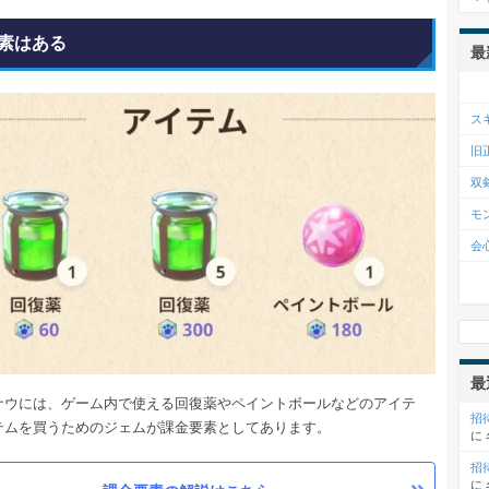
素はある
最
ス
旧
双
モ
会
最
ナウには、ゲーム内で使える回復薬やペイントボールなどのアイテ
招
テムを買うためのジェムが課金要素としてあります。
に
招
に