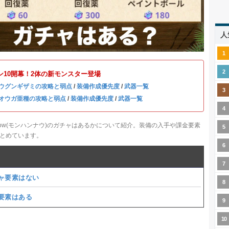
人
ン10開幕！2体の新モンスター登場
ウグンギザミの攻略と弱点
/
装備作成優先度
/
武器一覧
オウガ亜種の攻略と弱点
/
装備作成優先度
/
武器一覧
ow(モンハンナウ)のガチャはあるかについて紹介。装備の入手や課金要素
とめています。
ャ要素はない
要素はある