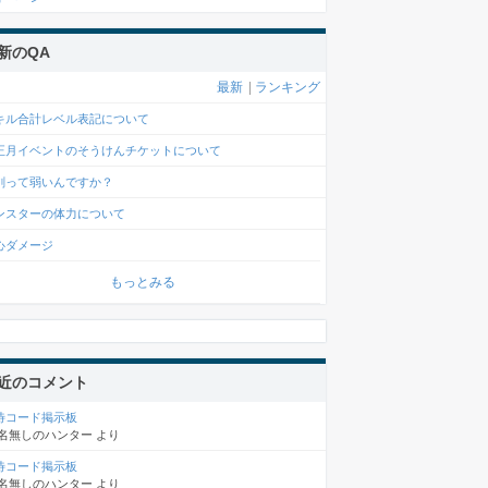
新のQA
最新
|
ランキング
キル合計レベル表記について
正月イベントのそうけんチケットについて
剣って弱いんですか？
ンスターの体力について
心ダメージ
もっとみる
近のコメント
待コード掲示板
名無しのハンター
より
待コード掲示板
名無しのハンター
より