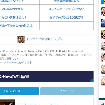
課金はするべき？
事前登録情報まとめ
AR写真の撮り方
コミュニティマップの使い方
いらない素材はどれ？
おすすめの設定と変更方法
状況が不安定な時の対処法
-
モンハンNow攻略トップへ
ic. Characters / Artwork/ Music © CAPCOM CO., LTD. All rights reserved.
に掲載しているゲーム内画像の著作権、商標権その他の知的財産権は、当該コン
供元に帰属します
ーハンターNowの公式サイト
ンNowの注目記事
おすすめ記事
人気ページ
コ