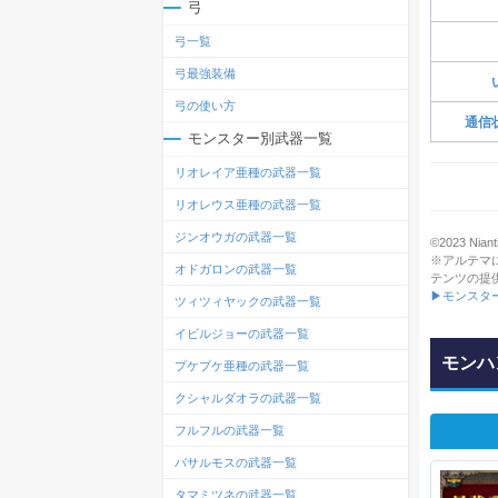
弓
弓一覧
弓最強装備
弓の使い方
通信
モンスター別武器一覧
リオレイア亜種の武器一覧
リオレウス亜種の武器一覧
ジンオウガの武器一覧
©2023 Niant
※アルテマ
オドガロンの武器一覧
テンツの提
▶モンスタ
ツィツィヤックの武器一覧
イビルジョーの武器一覧
モンハ
プケプケ亜種の武器一覧
クシャルダオラの武器一覧
フルフルの武器一覧
バサルモスの武器一覧
タマミツネの武器一覧