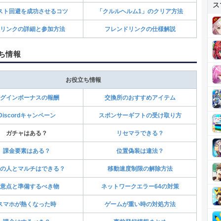
ス
スト回避を成功させるコツ
「クルルヘルム1」のクリア方法
リンクの詳細と参加方法
フレンドリンクの仕様解説
ち情報
お役立ち情報
グインボーナスの報酬
交換所のおすすめアイテム
Discordキャンペーン
スポンサーギフトの受け取り方
ガチャはある？
リセマラできる？
課金要素はある？
位置偽装は違法？
の人とマルチはできる？
移動速度制限の解除方法
意点と準備するべき物
ネットワークエラー64の対策
スマホが熱くなった時
ゲームが重い時の対処方法