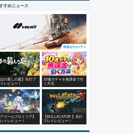
すすめニュース
ほの暮しの庭】先行プ
10連ガチャを無課金で引
イレビュー！
く方法
アズールプロミリア】
【BULLACATOR 】先行
レイレビュー！
プレイレビュー！