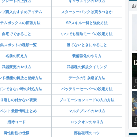
グレードの上げ方
キャラメイクのやり方
お
ップ購入おすすめアイテム
スターターパックは買うべきか
テムボックスの拡張方法
SPスキル一覧と強化方法
自宅でできること
いつでも冒険モードの設定方法
集スポットの種類一覧
勝てないときにやること
名前の変え方
装備強化のやり方
武器変更のやり方
武器種の解放タイミング
ンド機能の解放と登録方法
データの引き継ぎ方法
【
レ
インできない時の対処方法
バッテリーセーバーの設定方法
り返しの付かない要素
プロモーションコードの入力方法
ベント最新情報まとめ
マルチプレイのやり方
【
招待コード
ロックオンのやり方
プ
属性耐性の仕様
部位破壊のコツ