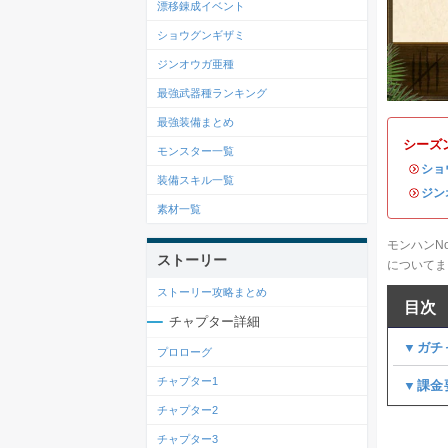
漂移錬成イベント
ショウグンギザミ
ジンオウガ亜種
最強武器種ランキング
最強装備まとめ
シーズ
モンスター一覧
・
ショ
装備スキル一覧
・
ジン
素材一覧
モンハンN
ストーリー
についてま
ストーリー攻略まとめ
目次
チャプター詳細
▼ガチ
プロローグ
チャプター1
▼課金
チャプター2
チャプター3