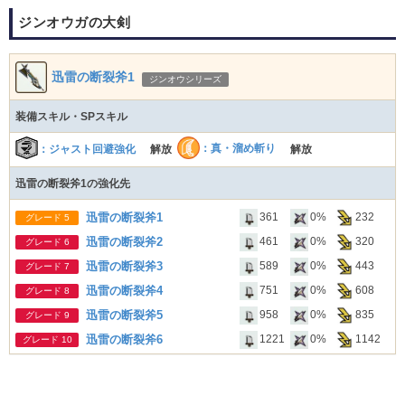
ジンオウガの大剣
迅雷の断裂斧1
ジンオウシリーズ
装備スキル・SPスキル
：真・溜め斬り
：ジャスト回避強化
解放
解放
迅雷の断裂斧1の強化先
迅雷の断裂斧1
361
0%
232
グレード 5
迅雷の断裂斧2
461
0%
320
グレード 6
迅雷の断裂斧3
589
0%
443
グレード 7
迅雷の断裂斧4
751
0%
608
グレード 8
迅雷の断裂斧5
958
0%
835
グレード 9
迅雷の断裂斧6
1221
0%
1142
グレード 10