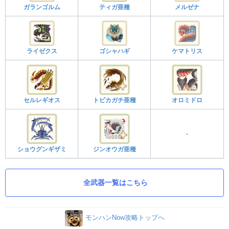
ガランゴルム
ティガ亜種
メルゼナ
ライゼクス
ゴシャハギ
ケマトリス
セルレギオス
トビカガチ亜種
オロミドロ
-
ショウグンギザミ
ジンオウガ亜種
全武器一覧はこちら
モンハンNow攻略トップへ