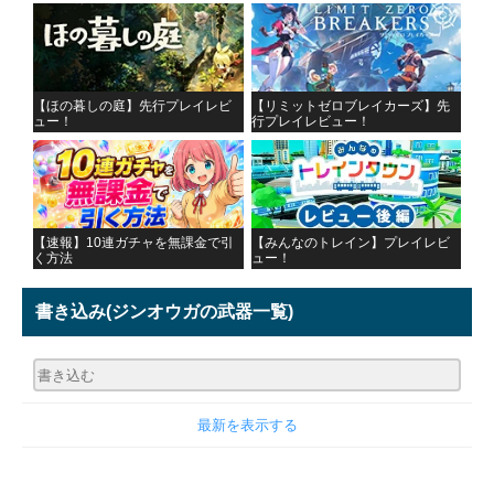
【ほの暮しの庭】先行プレイレビ
【リミットゼロブレイカーズ】先
ュー！
行プレイレビュー！
【速報】10連ガチャを無課金で引
【みんなのトレイン】プレイレビ
く方法
ュー！
書き込み
(ジンオウガの武器一覧)
最新を表示する