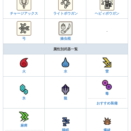
チャージアックス
ライトボウガン
ヘビィボウガン
-
弓
操虫棍
属性別武器一覧
火
水
雷
毒
氷
龍
おすすめ装備
麻痺
睡眠
爆破