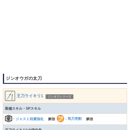
ジンオウガの太刀
王刀ライキリ1
ジンオウシリーズ
装備スキル・SPスキル
：気刃兜割
：ジャスト回避強化
解放
解放