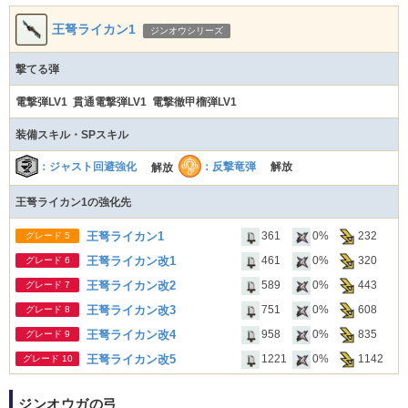
王弩ライカン1
ジンオウシリーズ
撃てる弾
電撃弾LV1 貫通電撃弾LV1 電撃徹甲榴弾LV1
装備スキル・SPスキル
：反撃竜弾
：ジャスト回避強化
解放
解放
王弩ライカン1の強化先
王弩ライカン1
361
0%
232
グレード 5
王弩ライカン改1
461
0%
320
グレード 6
王弩ライカン改2
589
0%
443
グレード 7
王弩ライカン改3
751
0%
608
グレード 8
王弩ライカン改4
958
0%
835
グレード 9
王弩ライカン改5
1221
0%
1142
グレード 10
ジンオウガの弓