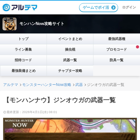
ログイン
ゲームでポイ活
モンハンNow攻略サイト
トップ
イベントまとめ
最強武器種
ライン募集
操虫棍
プロモコード
招待コード
武器一覧
防具一覧
最強装備まとめ
チャプター攻略
アルテマ
モンスターハンターNow攻略
武器
ジンオウガの武器一覧
【モンハンナウ】ジンオウガの武器一覧
最終更新：2026年4月1日(水) 08:01