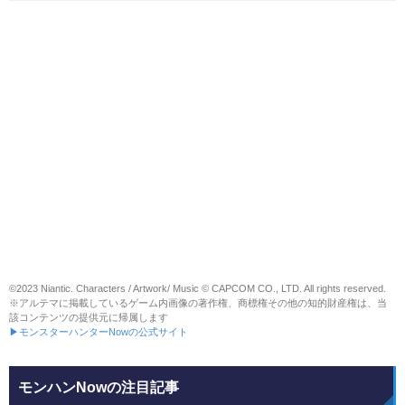
©2023 Niantic. Characters / Artwork/ Music © CAPCOM CO., LTD. All rights reserved.
※アルテマに掲載しているゲーム内画像の著作権、商標権その他の知的財産権は、当
該コンテンツの提供元に帰属します
▶モンスターハンターNowの公式サイト
モンハンNowの注目記事