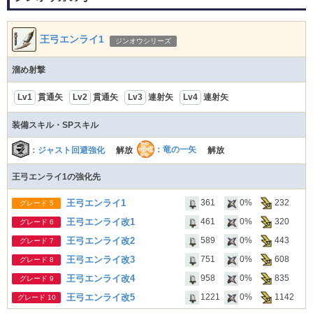
王弓エンライ1
ジンオウシリーズ
溜め射撃
Lv1
貫通矢
Lv2
貫通矢
Lv3
連射矢
Lv4
連射矢
装備スキル・SPスキル
：竜の一矢
：ジャスト回避強化
解放
解放
王弓エンライ1の強化先
王弓エンライ1
361
0%
232
グレード 5
王弓エンライ改1
461
0%
320
グレード 6
王弓エンライ改2
589
0%
443
グレード 7
王弓エンライ改3
751
0%
608
グレード 8
王弓エンライ改4
958
0%
835
グレード 9
王弓エンライ改5
1221
0%
1142
グレード 10