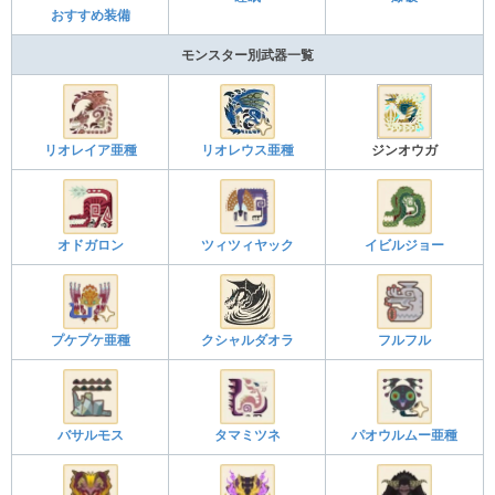
おすすめ装備
モンスター別武器一覧
リオレイア亜種
リオレウス亜種
ジンオウガ
オドガロン
ツィツィヤック
イビルジョー
プケプケ亜種
クシャルダオラ
フルフル
バサルモス
タマミツネ
パオウルムー亜種