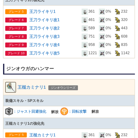
王刀ライキリ1の強化先
王刀ライキリ1
361
0%
232
グレード 5
王刀ライキリ改1
461
0%
320
グレード 6
王刀ライキリ改2
589
0%
443
グレード 7
王刀ライキリ改3
751
0%
608
グレード 8
王刀ライキリ改4
958
0%
835
グレード 9
王刀ライキリ改5
1221
0%
1142
グレード 10
ジンオウガのハンマー
王槌カミナリ1
ジンオウシリーズ
装備スキル・SPスキル
：回転攻撃
：ジャスト回避強化
解放
解放
王槌カミナリ1の強化先
王槌カミナリ1
361
0%
232
グレード 5