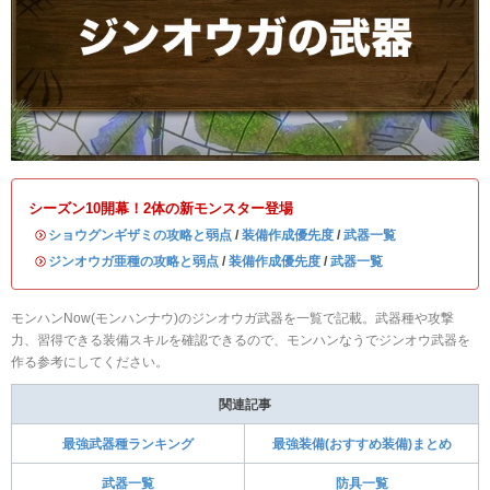
シーズン10開幕！2体の新モンスター登場
・
ショウグンギザミの攻略と弱点
/
装備作成優先度
/
武器一覧
・
ジンオウガ亜種の攻略と弱点
/
装備作成優先度
/
武器一覧
モンハンNow(モンハンナウ)のジンオウガ武器を一覧で記載。武器種や攻撃
力、習得できる装備スキルを確認できるので、モンハンなうでジンオウ武器を
作る参考にしてください。
関連記事
最強武器種ランキング
最強装備(おすすめ装備)まとめ
武器一覧
防具一覧