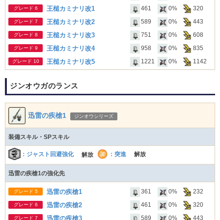
王槌カミナリ改1
461
0%
320
グレード 6
王槌カミナリ改2
589
0%
443
グレード 7
王槌カミナリ改3
751
0%
608
グレード 8
王槌カミナリ改4
958
0%
835
グレード 9
王槌カミナリ改5
1221
0%
1142
グレード 10
ジンオウガのランス
迅雷の疾槍1
ジンオウシリーズ
装備スキル・SPスキル
：突進
：ジャスト回避強化
解放
解放
迅雷の疾槍1の強化先
迅雷の疾槍1
361
0%
232
グレード 5
迅雷の疾槍2
461
0%
320
グレード 6
迅雷の疾槍3
589
0%
443
グレード 7