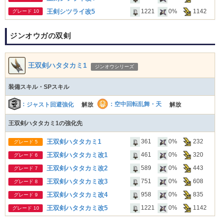
王剣シツライ改5
1221
0%
1142
グレード 10
ジンオウガの双剣
王双剣ハタタカミ1
ジンオウシリーズ
装備スキル・SPスキル
：
：空中回転乱舞・天
ジャスト回避強化
解放
解放
王双剣ハタタカミ1の強化先
王双剣ハタタカミ1
361
0%
232
グレード 5
王双剣ハタタカミ改1
461
0%
320
グレード 6
王双剣ハタタカミ改2
589
0%
443
グレード 7
王双剣ハタタカミ改3
751
0%
608
グレード 8
王双剣ハタタカミ改4
958
0%
835
グレード 9
王双剣ハタタカミ改5
1221
0%
1142
グレード 10