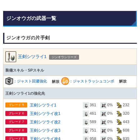
ジンオウガの武器一覧
ジンオウガの片手剣
王剣シツライ1
ジンオウシリーズ
装備スキル・SPスキル
：ジャストラッシュコンボ
：ジャスト回避強化
解放
解放
王剣シツライ1の強化先
王剣シツライ1
361
0%
232
グレード 5
王剣シツライ改1
461
0%
320
グレード 6
王剣シツライ改2
589
0%
443
グレード 7
王剣シツライ改3
751
0%
608
グレード 8
王剣シツライ改4
958
0%
835
グレード 9