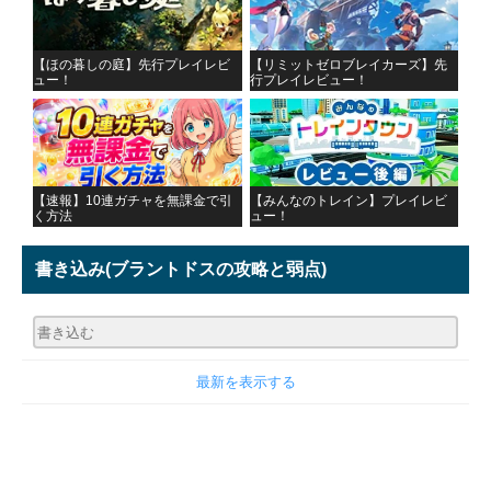
【ほの暮しの庭】先行プレイレビ
【リミットゼロブレイカーズ】先
ュー！
行プレイレビュー！
【速報】10連ガチャを無課金で引
【みんなのトレイン】プレイレビ
く方法
ュー！
書き込み
(ブラントドスの攻略と弱点)
最新を表示する