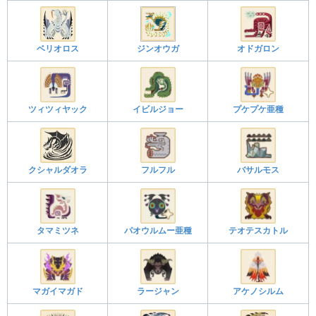
ベリオロス
ジンオウガ
オドガロン
ツィツィヤック
イビルジョー
プケプケ亜種
クシャルダオラ
フルフル
バサルモス
タマミツネ
パオウルムー亜種
テオテスカトル
マガイマガド
ラージャン
アケノシルム