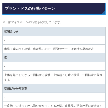
ブラントドスの行動パターン
※一部アイスボーンの行動も記載しています。
①噛みつき
-
素早く噛みつく攻撃。出が早いので、回避やガードは気持ち早めが吉
②-
-
上体を起こしてから一回転する攻撃。上体起こし時に後退、一回転時に前進
する
③飛びかかり攻撃
-
一度地中に潜ってから飛びかかってくる攻撃。攻撃後の硬直が長いが大きく