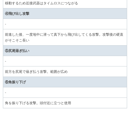
移動するため近接武器はタイムロスにつながる
④飛び出し攻撃
-
前進した後、一度地中に潜って真下から飛び出してくる攻撃。攻撃後の硬直
がそこそこ長い
⑤尻尾薙ぎ払い
-
前方を尻尾で薙ぎ払う攻撃。範囲が広め
⑥角振り下げ
-
角を振り下げる攻撃。頭付近に立つと使用