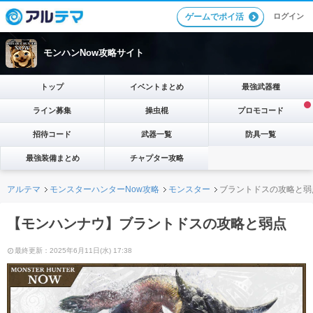
ログイン
ゲームでポイ活
モンハンNow攻略サイト
トップ
イベントまとめ
最強武器種
ライン募集
操虫棍
プロモコード
招待コード
武器一覧
防具一覧
最強装備まとめ
チャプター攻略
アルテマ
モンスターハンターNow攻略
モンスター
ブラントドスの攻略と弱
【モンハンナウ】ブラントドスの攻略と弱点
最終更新：2025年6月11日(水) 17:38