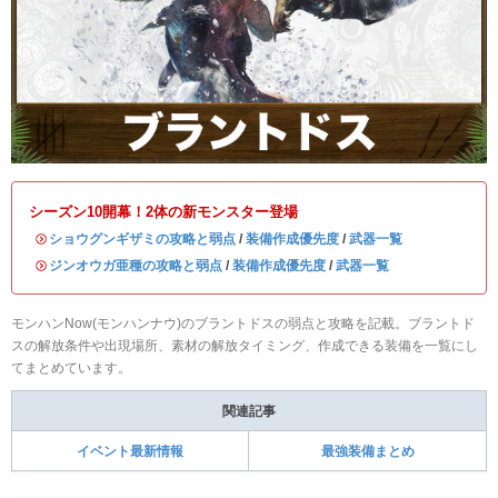
シーズン10開幕！2体の新モンスター登場
・
ショウグンギザミの攻略と弱点
/
装備作成優先度
/
武器一覧
・
ジンオウガ亜種の攻略と弱点
/
装備作成優先度
/
武器一覧
モンハンNow(モンハンナウ)のブラントドスの弱点と攻略を記載。ブラントド
スの解放条件や出現場所、素材の解放タイミング、作成できる装備を一覧にし
てまとめています。
関連記事
イベント最新情報
最強装備まとめ