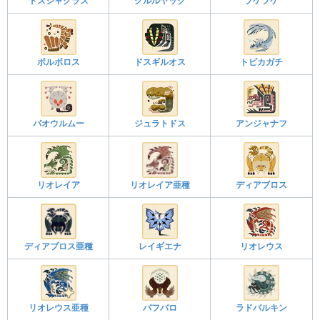
ドスジャグラス
クルルヤック
プケプケ
ボルボロス
ドスギルオス
トビカガチ
パオウルムー
ジュラトドス
アンジャナフ
リオレイア
リオレイア亜種
ディアブロス
ディアブロス亜種
レイギエナ
リオレウス
リオレウス亜種
バフバロ
ラドバルキン