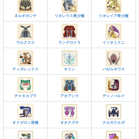
ネルギガンテ
リオレウス希少種
リオレイア希少種
ウルクスス
ラングロトラ
イソネミクニ
ティガレックス
キリン
バゼルギウス
チャタカブラ
アオアシラ
ディノバルド
オドガロン亜種
オオナズチ
ナルガクルガ