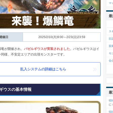
マ
最
ス
開催日
2025/2/10(月)9:00～2/23(日)23:59
旧
双
鱗竜が開催され、
バゼルギウスが実装されました
。バゼルギウスはイ
モ
ー同様、不安定エリアの出現モンスターです。
会
乱入システムの詳細はこちら
ギウスの基本情報
最
招
に
招