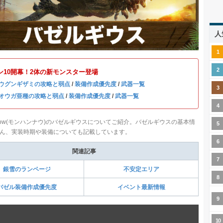
人
ン10開幕！2体の新モンスター登場
ウグンギザミの攻略と弱点
/
装備作成優先度
/
武器一覧
オウガ亜種の攻略と弱点
/
装備作成優先度
/
武器一覧
ow(モンハンナウ)のバゼルギウスについてご紹介。バゼルギウスの基本情
ん、実装時期や装備についても記載しています。
関連記事
銀雪のランページ
不安定エリア
バゼル装備作成優先度
イベント最新情報