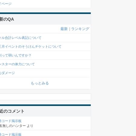
イページ
新のQA
最新
|
ランキング
キル合計レベル表記について
正月イベントのそうけんチケットについて
剣って弱いんですか？
ンスターの体力について
心ダメージ
もっとみる
近のコメント
待コード掲示板
名無しのハンター
より
待コード掲示板