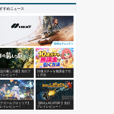
すすめニュース
ほの暮しの庭】先行プ
10連ガチャを無課金で引
イレビュー！
く方法
アズールプロミリア】
【BULLACATOR 】先行
レイレビュー！
プレイレビュー！