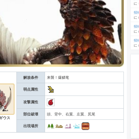
に
招
に
招
に
招
に
解放条件
来襲！爆鱗竜
弱点属性
攻撃属性
部位破壊
頭、背中、右翼、左翼、尻尾
ギウス
出現場所