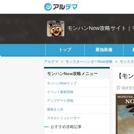
モンハンNow攻略サイト｜
トップ
最強装備
アルテマ
モンスターハンターNow攻略
モンスタ
モンハンNow攻略メニュー
【モン
モンハンNowトップ
最終更新
イベント最新情報
アップデート情報
速報まとめ
スキルシミュレーター
おすすめ攻略記事