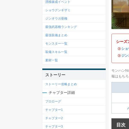
漂移錬成イベント
ショウグンギザミ
ジンオウガ亜種
最強武器種ランキング
最強装備まとめ
シーズ
モンスター一覧
・
ショ
装備スキル一覧
・
ジン
素材一覧
モンハンN
ストーリー
報はもちろ
ストーリー攻略まとめ
チャプター詳細
プロローグ
チャプター1
チャプター2
目次
チャプター3