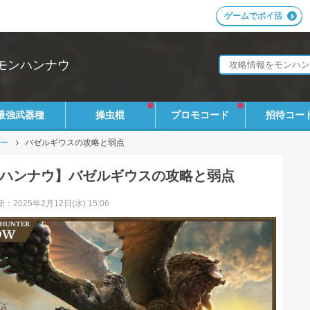
ゲームでポイ活
モンハンナウ
最強武器種
操虫棍
プロモコード
招待コー
ー
バゼルギウスの攻略と弱点
ハンナウ】バゼルギウスの攻略と弱点
：2025年2月12日(水) 15:06