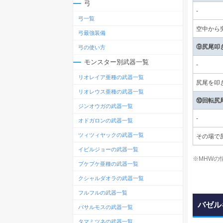
弓
-
弓一覧
空中から
弓最強装備
⑨尻尾叩
弓の使い方
モンスター別武器一覧
-
リオレイア亜種の武器一覧
尻尾を叩
リオレウス亜種の武器一覧
⑩回転尻
ジンオウガの武器一覧
-
オドガロンの武器一覧
ツィツィヤックの武器一覧
その場で
イビルジョーの武器一覧
※MHWの
プケプケ亜種の武器一覧
クシャルダオラの武器一覧
フルフルの武器一覧
バゼル
バサルモスの武器一覧
タマミツネの武器一覧