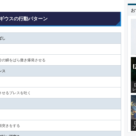
お
ギウスの行動パターン
ばし
分の鱗をばら撒き爆発させる
レス
【
レ
させるブレスを吐く
【
頭突きをする
プ