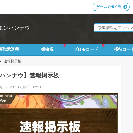
ゲームでポイ活
モンハンナウ
最強武器種
操虫棍
プロモコード
招待コー
速報掲示板
ハンナウ】速報掲示板
：2023年12月8日 02:40