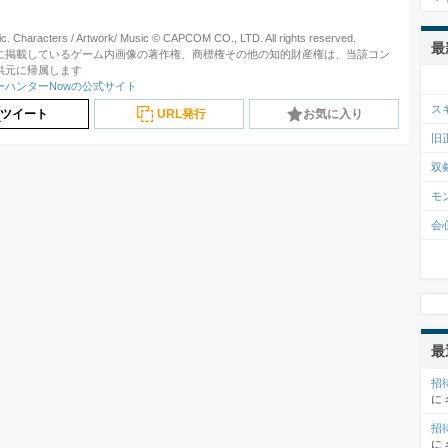
ic. Characters / Artwork/ Music © CAPCOM CO., LTD. All rights reserved.
最
に掲載しているゲーム内画像の著作権、商標権その他の知的財産権は、当該コン
供元に帰属します
ーハンターNowの公式サイト
ス
ツイート
URL発行
お気に入り
旧
双
モ
会
最
招
に
招
に