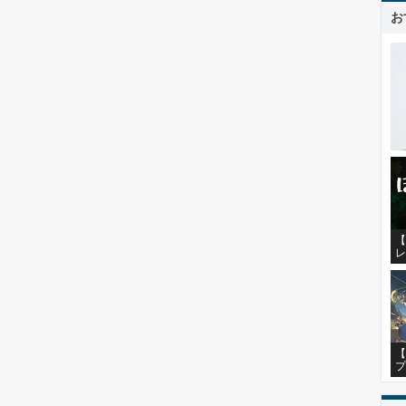
お
【
レ
【
プ