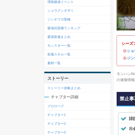
漂移錬成イベント
ショウグンギザミ
ジンオウガ亜種
最強武器種ランキング
最強装備まとめ
シーズ
モンスター一覧
・
ショ
装備スキル一覧
・
ジン
素材一覧
モンハンN
ストーリー
の速報情報
ストーリー攻略まとめ
チャプター詳細
禁止事
プロローグ
チャプター1
誹
チャプター2
出
チャプター3