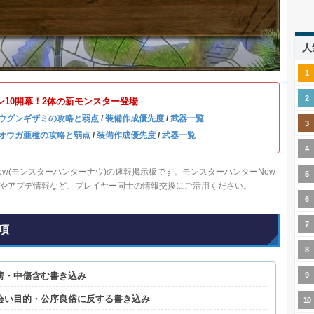
人
ン10開幕！2体の新モンスター登場
ウグンギザミの攻略と弱点
/
装備作成優先度
/
武器一覧
オウガ亜種の攻略と弱点
/
装備作成優先度
/
武器一覧
ow(モンスターハンターナウ)の速報掲示板です。モンスターハンターNow
やアプデ情報など、プレイヤー同士の情報交換にご活用ください。
項
謗・中傷含む書き込み
会い目的・公序良俗に反する書き込み