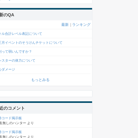
新のQA
最新
|
ランキング
キル合計レベル表記について
正月イベントのそうけんチケットについて
剣って弱いんですか？
ンスターの体力について
心ダメージ
もっとみる
近のコメント
待コード掲示板
名無しのハンター
より
待コード掲示板
名無しのハンター
より