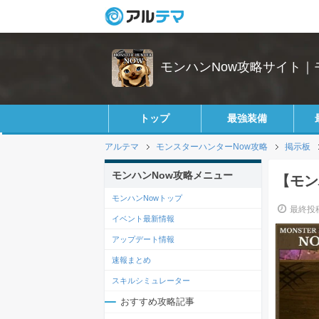
モンハンNow攻略サイト｜
トップ
最強装備
アルテマ
モンスターハンターNow攻略
掲示板
モンハンNow攻略メニュー
【モン
モンハンNowトップ
最終投稿
イベント最新情報
アップデート情報
速報まとめ
スキルシミュレーター
おすすめ攻略記事