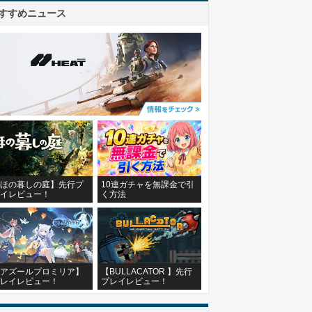
すすめニュース
ほの暮しの庭】先行プ
10連ガチャを無課金で引
イレビュー！
く方法
アズールプロミリア】
【BULLACATOR 】先行
レイレビュー！
プレイレビュー！