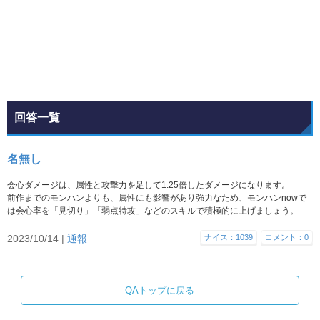
回答一覧
名無し
会心ダメージは、属性と攻撃力を足して1.25倍したダメージになります。
前作までのモンハンよりも、属性にも影響があり強力なため、モンハンnowで
は会心率を「見切り」「弱点特攻」などのスキルで積極的に上げましょう。
2023/10/14 |
通報
ナイス：1039
コメント：0
QAトップに戻る