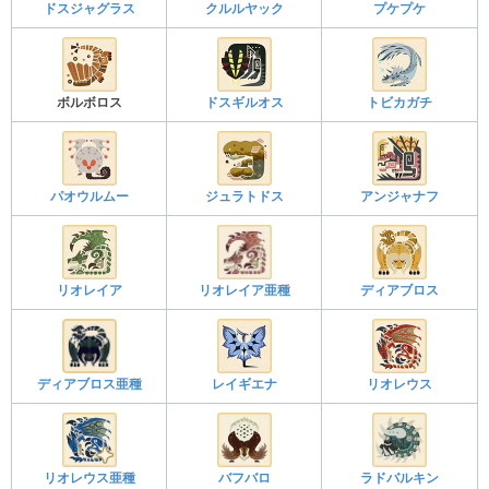
ドスジャグラス
クルルヤック
プケプケ
ボルボロス
ドスギルオス
トビカガチ
パオウルムー
ジュラトドス
アンジャナフ
リオレイア
リオレイア亜種
ディアブロス
ディアブロス亜種
レイギエナ
リオレウス
リオレウス亜種
バフバロ
ラドバルキン