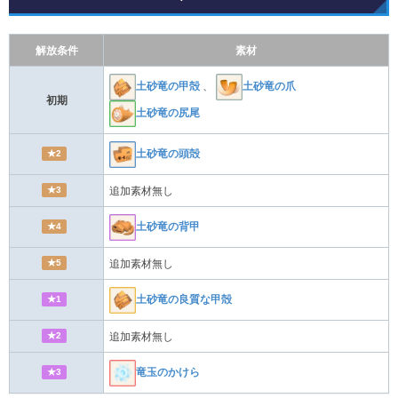
解放条件
素材
土砂竜の甲殻
、
土砂竜の爪
初期
土砂竜の尻尾
★2
土砂竜の頭殻
★3
追加素材無し
★4
土砂竜の背甲
★5
追加素材無し
★1
土砂竜の良質な甲殻
★2
追加素材無し
★3
竜玉のかけら