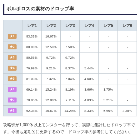
ボルボロスの素材のドロップ率
レア1
レア2
レア3
レア4
レア5
レア6
★1
83.33%
16.67%
-
-
-
-
★2
80.00%
12.50%
7.50%
-
-
-
★3
80.56%
9.72%
9.72%
-
-
-
★4
76.99%
9.21%
8.37%
5.44%
-
-
★5
81.03%
7.32%
7.04%
4.60%
-
-
★1
69.14%
15.24%
8.19%
3.66%
3.75%
-
★2
70.85%
12.80%
7.11%
4.03%
5.21%
-
★3
52.38%
16.67%
14.29%
8.33%
5.95%
2.38%
攻略班が1,000体以上モンスターを狩って、実際に集計したドロップ率で
す。今後も定期的に更新するので、ドロップ率の参考にしてください。