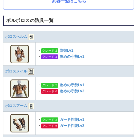
武器一覧はこちら
ボルボロスの防具一覧
ボロスヘルム
・
防御Lv1
グレード 2
・
攻めの守勢Lv1
グレード 4
ボロスメイル
・
攻めの守勢Lv1
グレード 2
・
攻めの守勢Lv2
グレード 6
ボロスアーム
・
ガード性能Lv1
グレード 2
・
ガード性能Lv2
グレード 6