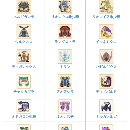
ネルギガンテ
リオレウス希少種
リオレイア希少種
ウルクスス
ラングロトラ
イソネミクニ
ティガレックス
キリン
バゼルギウス
チャタカブラ
アオアシラ
ディノバルド
オドガロン亜種
オオナズチ
ナルガクルガ