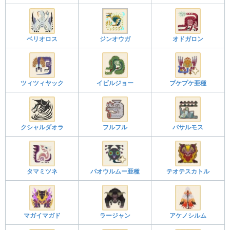
ベリオロス
ジンオウガ
オドガロン
ツィツィヤック
イビルジョー
プケプケ亜種
クシャルダオラ
フルフル
バサルモス
タマミツネ
パオウルムー亜種
テオテスカトル
マガイマガド
ラージャン
アケノシルム