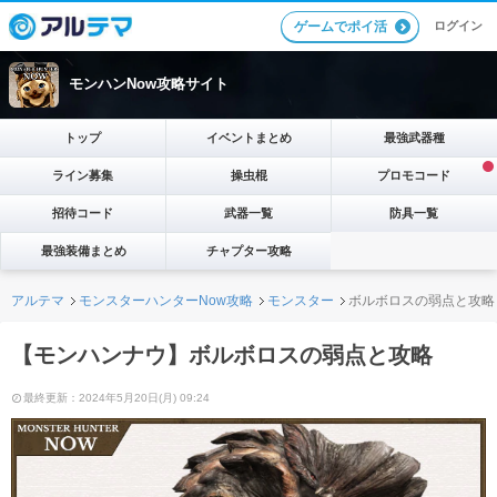
ログイン
ゲームでポイ活
モンハンNow攻略サイト
トップ
イベントまとめ
最強武器種
ライン募集
操虫棍
プロモコード
招待コード
武器一覧
防具一覧
最強装備まとめ
チャプター攻略
アルテマ
モンスターハンターNow攻略
モンスター
ボルボロスの弱点と攻略
【モンハンナウ】ボルボロスの弱点と攻略
最終更新：2024年5月20日(月) 09:24