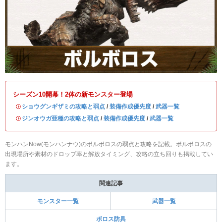
シーズン10開幕！2体の新モンスター登場
・
ショウグンギザミの攻略と弱点
/
装備作成優先度
/
武器一覧
・
ジンオウガ亜種の攻略と弱点
/
装備作成優先度
/
武器一覧
モンハンNow(モンハンナウ)のボルボロスの弱点と攻略を記載。ボルボロスの
出現場所や素材のドロップ率と解放タイミング、攻略の立ち回りも掲載してい
ます。
関連記事
モンスター一覧
武器一覧
ボロス防具