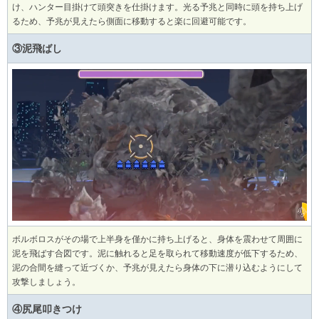
け、ハンター目掛けて頭突きを仕掛けます。光る予兆と同時に頭を持ち上げ
るため、予兆が見えたら側面に移動すると楽に回避可能です。
③泥飛ばし
ボルボロスがその場で上半身を僅かに持ち上げると、身体を震わせて周囲に
泥を飛ばす合図です。泥に触れると足を取られて移動速度が低下するため、
泥の合間を縫って近づくか、予兆が見えたら身体の下に潜り込むようにして
攻撃しましょう。
④尻尾叩きつけ