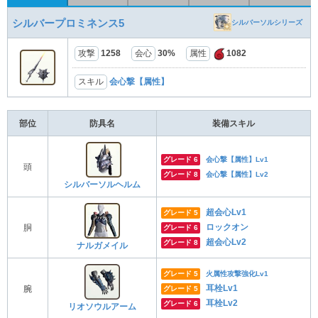
シルバープロミネンス5
シルバーソルシリーズ
攻撃
1258
会心
30%
属性
1082
スキル
会心撃【属性】
部位
防具名
装備スキル
グレード 6
会心撃【属性】Lv1
頭
グレード 8
会心撃【属性】Lv2
シルバーソルヘルム
超会心Lv1
グレード 5
ロックオン
胴
グレード 6
超会心Lv2
グレード 8
ナルガメイル
グレード 5
火属性攻撃強化Lv1
耳栓Lv1
腕
グレード 5
耳栓Lv2
グレード 6
リオソウルアーム