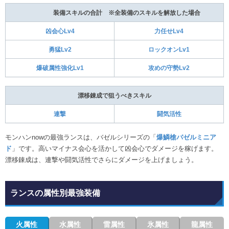
装備スキルの合計 ※全装備のスキルを解放した場合
凶会心Lv4
力任せLv4
勇猛Lv2
ロックオンLv1
爆破属性強化Lv1
攻めの守勢Lv2
漂移錬成で狙うべきスキル
連撃
闘気活性
モンハンnowの最強ランスは、バゼルシリーズの「
爆鱗槍バゼルミニア
ド
」です。高いマイナス会心を活かして凶会心でダメージを稼げます。
漂移錬成は、連撃や闘気活性でさらにダメージを上げましょう。
ランスの属性別最強装備
火属性
水属性
雷属性
氷属性
龍属性