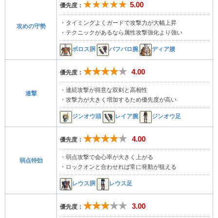
★★★★★
5.00
優先度：
・タイミングよくガードで攻撃力が大幅上昇
攻めの守勢
・テクニックがあるなら属性攻撃強化より強い
ボロス胴
バフバロ腕
ディア腰
★★★★★
4.00
優先度：
・連続攻撃が得意な双剣と高相性
連撃
・攻撃力が大きく増加するため優先度が高い
ジンオウ頭
レイア腕
ジンオウ足
★★★★★
4.00
優先度：
・弱点攻撃で会心率が大きく上がる
弱点特効
・ロックオンと合わせれば常に発動が狙える
レウス胴
レウス足
★★★★★
3.00
優先度：