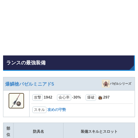
ランスの最強装備
爆鱗槍バゼルミニアド5
バゼルシリーズ
攻撃
1942
会心率
-30%
爆破
297
スキル
攻めの守勢
部
防具名
装備スキルとスロット
位