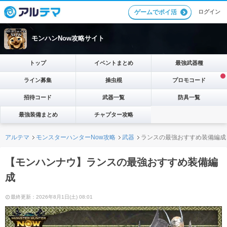
ログイン
ゲームでポイ活
モンハンNow攻略サイト
トップ
イベントまとめ
最強武器種
ライン募集
操虫棍
プロモコード
招待コード
武器一覧
防具一覧
最強装備まとめ
チャプター攻略
アルテマ
モンスターハンターNow攻略
武器
ランスの最強おすすめ装備編成
【モンハンナウ】ランスの最強おすすめ装備編
成
最終更新：2026年8月1日(土) 08:01