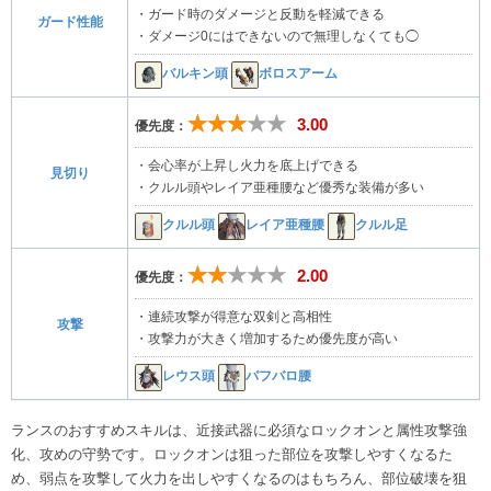
・ガード時のダメージと反動を軽減できる
ガード性能
・ダメージ0にはできないので無理しなくても◯
バルキン頭
ボロスアーム
★★★★★
3.00
優先度：
・会心率が上昇し火力を底上げできる
見切り
・クルル頭やレイア亜種腰など優秀な装備が多い
クルル頭
レイア亜種腰
クルル足
★★★★★
2.00
優先度：
・連続攻撃が得意な双剣と高相性
攻撃
・攻撃力が大きく増加するため優先度が高い
レウス頭
バフバロ腰
ランスのおすすめスキルは、近接武器に必須なロックオンと属性攻撃強
化、攻めの守勢です。ロックオンは狙った部位を攻撃しやすくなるた
め、弱点を攻撃して火力を出しやすくなるのはもちろん、部位破壊を狙