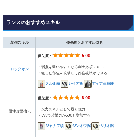
ランスのおすすめスキル
装備スキル
優先度とおすすめ防具
★★★★★
5.00
優先度：
・弱点を狙いやすくなる剣士必須スキル
ロックオン
・狙った部位を攻撃して部位破壊ができる
クルル頭
レイア腕
ディア亜種腰
★★★★★
5.00
優先度：
・火力スキルとして最も強力
属性攻撃強化
・Lv5で攻撃力が500も増加する
ジャナフ頭
ジンオウ腕
ベリオ腕