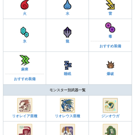
火
水
雷
毒
氷
龍
おすすめ装備
麻痺
睡眠
爆破
おすすめ装備
モンスター別武器一覧
リオレイア亜種
リオレウス亜種
ジンオウガ