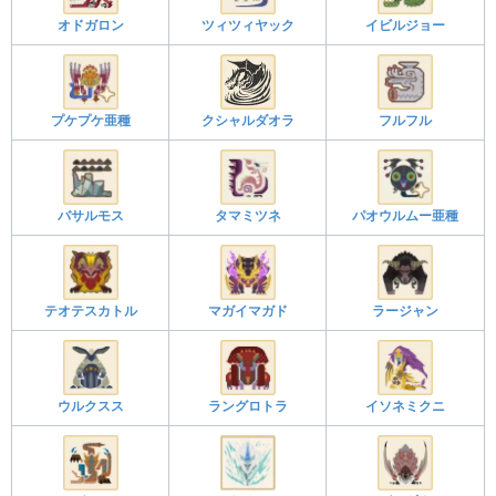
オドガロン
ツィツィヤック
イビルジョー
プケプケ亜種
クシャルダオラ
フルフル
バサルモス
タマミツネ
パオウルムー亜種
テオテスカトル
マガイマガド
ラージャン
ウルクスス
ラングロトラ
イソネミクニ