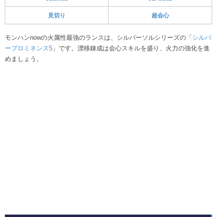
見切り
超会心
モンハンnowの火属性最強のランスは、シルバーソルシリーズの「
シルバ
ープロミネンス5
」です。漂移錬成は会心スキルを盛り、火力の強化を進
めましょう。