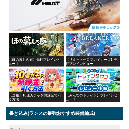
【ほの暮しの庭】先行プレイレビ
【リミットゼロブレイカーズ】先
ュー！
行プレイレビュー！
【速報】10連ガチャを無課金で引
【みんなのトレイン】プレイレビ
く方法
ュー！
書き込み
(ランスの最強おすすめ装備編成)