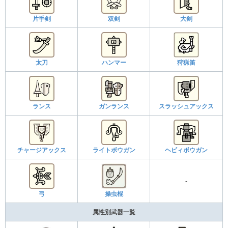
片手剣
双剣
大剣
太刀
ハンマー
狩猟笛
ランス
ガンランス
スラッシュアックス
チャージアックス
ライトボウガン
ヘビィボウガン
-
弓
操虫棍
属性別武器一覧