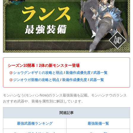
シーズン10開幕！2体の新モンスター登場
・
ショウグンギザミの攻略と弱点
/
装備作成優先度
/
武器一覧
・
ジンオウガ亜種の攻略と弱点
/
装備作成優先度
/
武器一覧
モンハンなう(モンハンNow)のランス最強装備を記載。モンハンナウのランス
おすすめ武器や、装備を属性別に解説しています。
関連記事
最強武器種ランキング
最強装備一覧