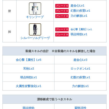
超会心Lv1
グレード 6
幻獣の疾雷Lv1
腰
グレード 6
力の解放Lv1
グレード 8
キリンフープ
グレード 6
会心撃【属性】Lv1
脚
弱点特効Lv1
グレード 8
シルバーソルグリーヴ
装備スキルの合計 ※全装備のスキルを解放した場合
会心撃【属性】Lv5
超会心Lv3
耳栓Lv2
ロックオンLv1
弱点特効Lv1
幻獣の疾雷Lv1
火属性攻撃強化Lv1
力の解放Lv1
漂移錬成で狙うべきスキル
弱点特効
闘気活性