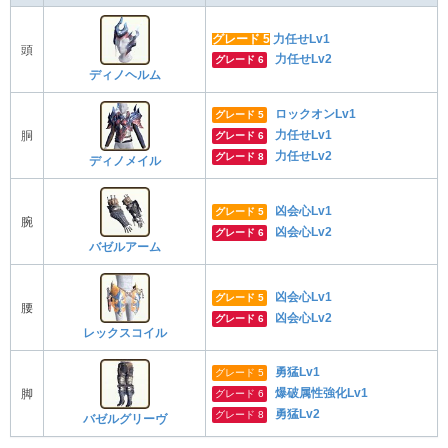
グレード 5
力任せLv1
頭
力任せLv2
グレード 6
ディノヘルム
ロックオンLv1
グレード 5
力任せLv1
胴
グレード 6
力任せLv2
グレード 8
ディノメイル
凶会心Lv1
グレード 5
腕
凶会心Lv2
グレード 6
バゼルアーム
凶会心Lv1
グレード 5
腰
凶会心Lv2
グレード 6
レックスコイル
勇猛Lv1
グレード 5
爆破属性強化Lv1
脚
グレード 6
勇猛Lv2
グレード 8
バゼルグリーヴ