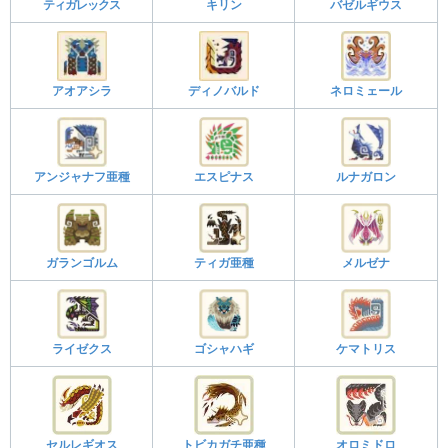
ティガレックス
キリン
バゼルギウス
アオアシラ
ディノバルド
ネロミェール
アンジャナフ亜種
エスピナス
ルナガロン
ガランゴルム
ティガ亜種
メルゼナ
ライゼクス
ゴシャハギ
ケマトリス
セルレギオス
トビカガチ亜種
オロミドロ