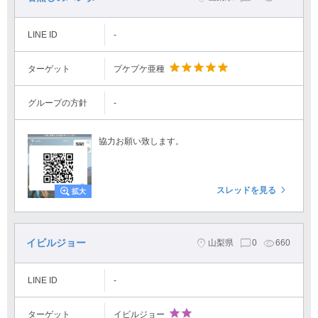
LINE ID
-
star
star
star
star
star
ターゲット
プケプケ亜種
グループの方針
-
協力お願い致します。
スレッドを見る
イビルジョー
山梨県
0
660
LINE ID
-
star
star
ターゲット
イビルジョー