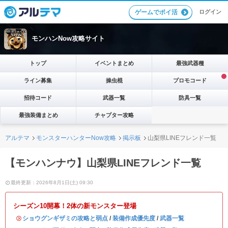
ログイン
ゲームでポイ活
モンハンNow攻略サイト
トップ
イベントまとめ
最強武器種
ライン募集
操虫棍
プロモコード
招待コード
武器一覧
防具一覧
最強装備まとめ
チャプター攻略
アルテマ
モンスターハンターNow攻略
掲示板
山梨県LINEフレンド一覧
【モンハンナウ】山梨県LINEフレンド一覧
最終更新：2026年8月1日(土) 09:30
シーズン10開幕！2体の新モンスター登場
・
ショウグンギザミの攻略と弱点
/
装備作成優先度
/
武器一覧