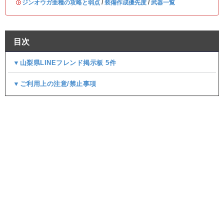
・
ジンオウガ亜種の攻略と弱点
/
装備作成優先度
/
武器一覧
目次
▼山梨県LINEフレンド掲示板 5件
▼ご利用上の注意/禁止事項