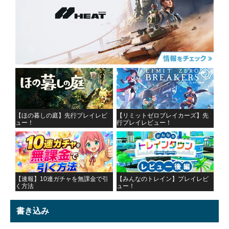
【ほの暮しの庭】先行プレイレビ
【リミットゼロブレイカーズ】先
ュー！
行プレイレビュー！
【速報】10連ガチャを無課金で引
【みんなのトレイン】プレイレビ
く方法
ュー！
書き込み