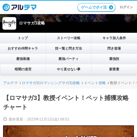
ログイン
ゲームでポイ活
ロマサガ3攻略
トップ
ストーリー攻略
キャラ加入条件
おすすめ仲間キャラ
技一覧と閃き方法
閃き道場
最強装備
最強パーティ
最強技
暗闇の迷宮
やり直せない事
新要素
アルテマ
ロマサガ3(ロマンシングサガ3)攻略
イベント攻略
教授イベント！
【ロマサガ3】教授イベント！ペット捕獲攻略
チャート
最終更新：2023年12月1日(金) 08:01