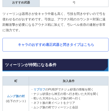
おすすめ武器
弓
ツィーリンは器用さが全キャラ中最も高く、弓技を閃きやすいので弓を
使わせるのがおすすめです。弓技は、アウナス戦のカウンター対策に遠
距離攻撃が必要になるアウナス戦に加えて、弓レベル依存の連射が非常
に強力です。
キャラのおすすめ適正武器と閃きタイプはこちら
ツィーリンが仲間になる条件
町
加入条件
・
リブロフ
のPUB2Fでナジュ砂漠の情報を聞く
・ナジュ砂漠から神王の塔へ行き乾いた大河を聞く
ムング族の村
・乾いた大河からムング族の村へ行く
(右下のテント)
・ネフト族の巣イベントをクリア
・ムング族の村でツィーリンと会話