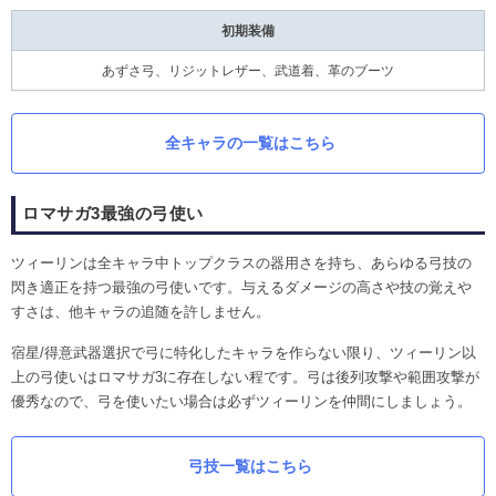
初期装備
あずさ弓、リジットレザー、武道着、革のブーツ
全キャラの一覧はこちら
ロマサガ3最強の弓使い
ツィーリンは全キャラ中トップクラスの器用さを持ち、あらゆる弓技の
閃き適正を持つ最強の弓使いです。与えるダメージの高さや技の覚えや
すさは、他キャラの追随を許しません。
宿星/得意武器選択で弓に特化したキャラを作らない限り、ツィーリン以
上の弓使いはロマサガ3に存在しない程です。弓は後列攻撃や範囲攻撃が
優秀なので、弓を使いたい場合は必ずツィーリンを仲間にしましょう。
弓技一覧はこちら