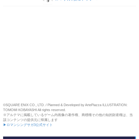
©SQUARE ENIX CO., LTD. / Planned & Developed by ArtePiazza ILLUSTRATION:
TOMOMI KOBAYASHI All rights reserved.
※アルテマに掲載しているゲーム内画像の著作権、商標権その他の知的財産権は、当
該コンテンツの提供元に帰属します
▶ロマンシングサガ3公式サイト