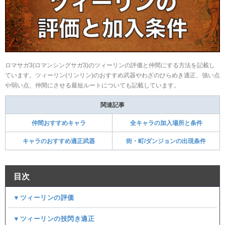
ロマサガ3(ロマンシングサガ3)のツィーリンの評価と仲間にする方法を記載し
ています。ツィーリン(リンリン)のおすすめ武器やわざのひらめき適正、強い点
や弱い点、仲間にさせる最短ルートについても記載しています。
関連記事
仲間おすすめキャラ
全キャラの加入場所と条件
キャラのおすすめ適正武器
街・町/ダンジョンの出現条件
目次
▼ツィーリンの評価
▼ツィーリンの技閃き適正