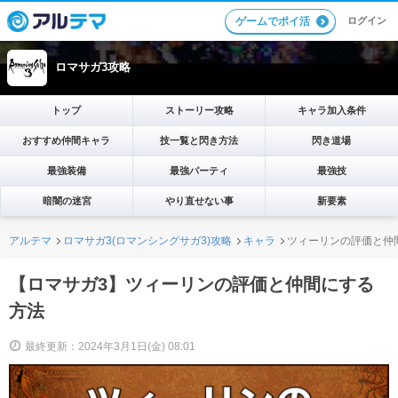
ログイン
ゲームでポイ活
ロマサガ3攻略
トップ
ストーリー攻略
キャラ加入条件
おすすめ仲間キャラ
技一覧と閃き方法
閃き道場
最強装備
最強パーティ
最強技
暗闇の迷宮
やり直せない事
新要素
アルテマ
ロマサガ3(ロマンシングサガ3)攻略
キャラ
ツィーリンの評価と仲
【ロマサガ3】ツィーリンの評価と仲間にする
方法
最終更新：2024年3月1日(金) 08:01