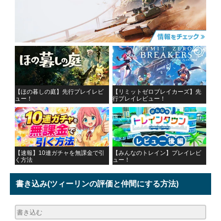
【ほの暮しの庭】先行プレイレビ
【リミットゼロブレイカーズ】先
ュー！
行プレイレビュー！
【速報】10連ガチャを無課金で引
【みんなのトレイン】プレイレビ
く方法
ュー！
書き込み
(ツィーリンの評価と仲間にする方法)