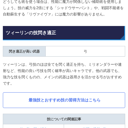
どうしても術を使う場合は、性能に魔力が関係しない補助術を使用しま
しょう。技の威力を2倍にする「シャドウサーバント」や、戦闘不能者を
自動蘇生する「リヴァイヴァ」には魔力の影響がありません。
ツィーリンの技閃き適正
閃き適正が高い武器
弓
ツィーリンは、弓技のほぼ全てを閃く適正を持ち、ミリオンダラーや連
射など、性能の良い弓技を閃く確率が高いキャラです。他の武器でも、
強力な技を閃くものの、メインの武器は器用さを活かせる弓がおすすめ
です。
最強技とおすすめ技の習得方法はこちら
技についての関連記事