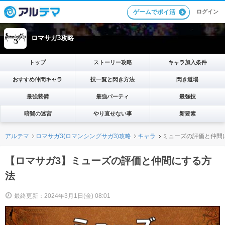
ログイン
ゲームでポイ活
ロマサガ3攻略
トップ
ストーリー攻略
キャラ加入条件
おすすめ仲間キャラ
技一覧と閃き方法
閃き道場
最強装備
最強パーティ
最強技
暗闇の迷宮
やり直せない事
新要素
アルテマ
ロマサガ3(ロマンシングサガ3)攻略
キャラ
ミューズの評価と仲間
【ロマサガ3】ミューズの評価と仲間にする方
法
最終更新：2024年3月1日(金) 08:01