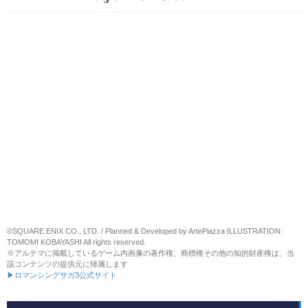
©SQUARE ENIX CO., LTD. / Planned & Developed by ArtePiazza ILLUSTRATION:
TOMOMI KOBAYASHI All rights reserved.
※アルテマに掲載しているゲーム内画像の著作権、商標権その他の知的財産権は、当
該コンテンツの提供元に帰属します
▶ロマンシングサガ3公式サイト