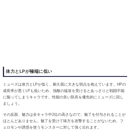
体力とLPが極端に低い
ミューズは体力とLPが低く、耐久面に大きな弱点を抱えています。HPの
成長率が悪くLPも低いため、強敵の猛攻を受けるとあっさりと戦闘不能
に陥ってしまうキャラです。性能の良い防具を優先的にミューズに回し
ましょう。
その反面、魅力は全キャラ中2位の高さなので、魅了を付与されることが
ほとんどありません。魅了を受けて味方を攻撃することがないため、フ
ェロモンや誘惑を使うモンスターに対して強く出れます。