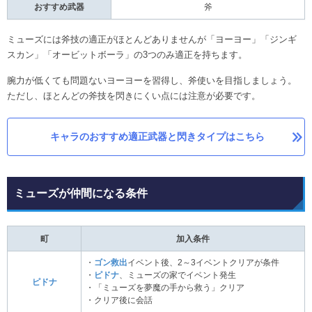
おすすめ武器
斧
ミューズには斧技の適正がほとんどありませんが「ヨーヨー」「ジンギ
スカン」「オービットボーラ」の3つのみ適正を持ちます。
腕力が低くても問題ないヨーヨーを習得し、斧使いを目指しましょう。
ただし、ほとんどの斧技を閃きにくい点には注意が必要です。
キャラのおすすめ適正武器と閃きタイプはこちら
ミューズが仲間になる条件
町
加入条件
・
ゴン救出
イベント後、2～3イベントクリアが条件
・
ピドナ
、ミューズの家でイベント発生
ピドナ
・「ミューズを夢魔の手から救う」クリア
・クリア後に会話