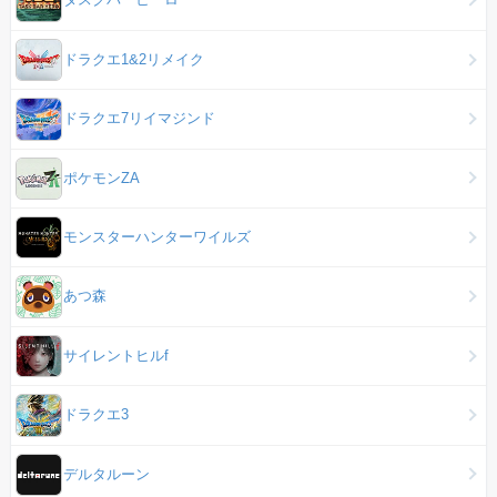
ドラクエ1&2リメイク
ドラクエ7リイマジンド
ポケモンZA
モンスターハンターワイルズ
あつ森
サイレントヒルf
ドラクエ3
デルタルーン