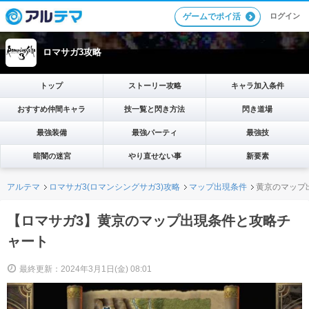
ログイン
ゲームでポイ活
ロマサガ3攻略
トップ
ストーリー攻略
キャラ加入条件
おすすめ仲間キャラ
技一覧と閃き方法
閃き道場
最強装備
最強パーティ
最強技
暗闇の迷宮
やり直せない事
新要素
アルテマ
ロマサガ3(ロマンシングサガ3)攻略
マップ出現条件
黄京のマップ
【ロマサガ3】黄京のマップ出現条件と攻略チ
ャート
最終更新：2024年3月1日(金) 08:01