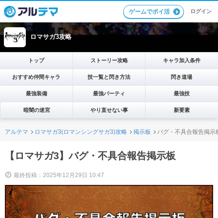
ログイン
ゲームでポイ活
ロマサガ3攻略
トップ
ストーリー攻略
キャラ加入条件
おすすめ仲間キャラ
技一覧と閃き方法
閃き道場
最強装備
最強パーティ
最強技
暗闇の迷宮
やり直せない事
新要素
アルテマ
ロマサガ3(ロマンシングサガ3)攻略
掲示板
バグ・不具合報告掲示
【ロマサガ3】バグ・不具合報告掲示板
最終投稿：2025年12月29日 10:47