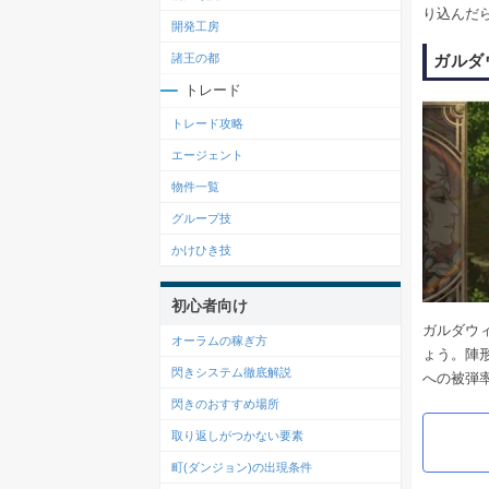
り込んだ
開発工房
ガルダ
諸王の都
トレード
トレード攻略
エージェント
物件一覧
グループ技
かけひき技
初心者向け
ガルダウ
オーラムの稼ぎ方
ょう。陣
閃きシステム徹底解説
への被弾
閃きのおすすめ場所
取り返しがつかない要素
町(ダンジョン)の出現条件