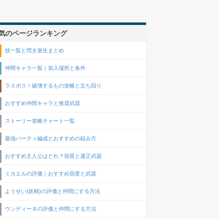
気のページランキング
技一覧と閃き派生まとめ
仲間キャラ一覧｜加入場所と条件
ラスボス！破壊するもの攻略と立ち回り
おすすめ仲間キャラと推奨武器
ストーリー攻略チャート一覧
最強パーティ編成とおすすめの組み方
おすすめ主人公はどれ？宿星と適正武器
ミカエルの評価｜おすすめ宿星と武器
ようせい(妖精)の評価と仲間にする方法
ウンディーネの評価と仲間にする方法