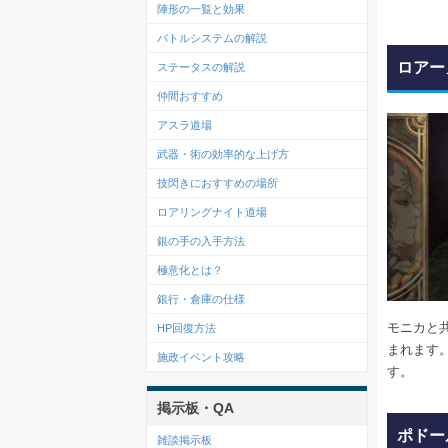
陣形の一覧と効果
バトルシステムの解説
ロアー
ステータスの解説
仲間おすすめ
アスラ道場
武器・術の効率的な上げ方
技閃きにおすすめの場所
ロアリングナイト道場
銀の手の入手方法
極意化とは？
銀行・倉庫の仕様
モニカと
HP回復方法
まれます
施政イベント攻略
す。
掲示板・QA
ポドー
雑談掲示板