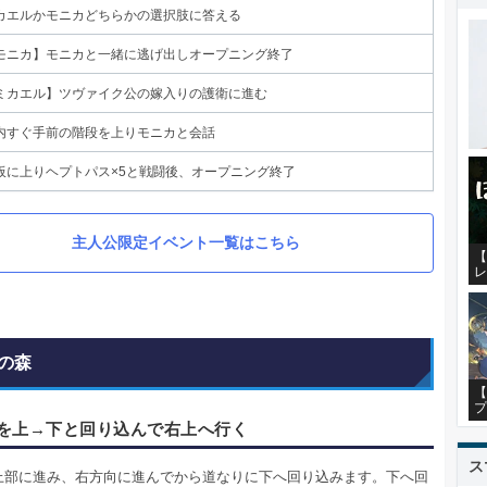
カエルかモニカどちらかの選択肢に答える
モニカ】モニカと一緒に逃げ出しオープニング終了
ミカエル】ツヴァイク公の嫁入りの護衛に進む
内すぐ手前の階段を上りモニカと会話
板に上りヘプトパス×5と戦闘後、オープニング終了
主人公限定イベント一覧はこちら
【
レ
の森
【
プ
を上→下と回り込んで右上へ行く
ス
上部に進み、右方向に進んでから道なりに下へ回り込みます。下へ回