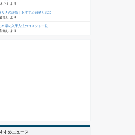
林です
より
タリナの評価｜おすすめ宿星と武器
名無し
より
の水環の入手方法のコメント一覧
名無し
より
すすめニュース