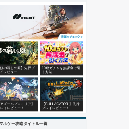
ほの暮しの庭】先行プ
10連ガチャを無課金で引
イレビュー！
く方法
アズールプロミリア】
【BULLACATOR 】先行
レイレビュー！
プレイレビュー！
マホゲー攻略タイトル一覧