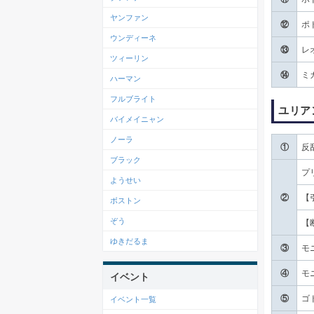
ヤンファン
⑫
ポ
ウンディーネ
⑬
レ
ツィーリン
⑭
ミ
ハーマン
フルブライト
ユリア
バイメイニャン
ノーラ
①
反
ブラック
プ
ようせい
②
【
ボストン
ぞう
【
ゆきだるま
③
モ
④
モ
イベント
⑤
ゴ
イベント一覧