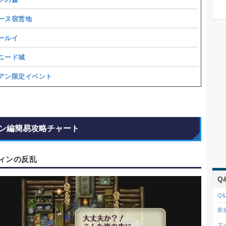
ーヌ宿営地
ールイ
ニード城
アン限定イベント
ン編簡易攻略チャート
ィンの反乱
Q
Q&
新
マ