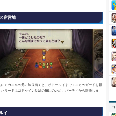
ヌ宿営地
共にミカエルの元に辿り着くと、ポドールイまでモニカのガードを頼
。ハリードはゴドゥイン反乱の鎮圧のため、パーティから離脱しま
コ
ルイ