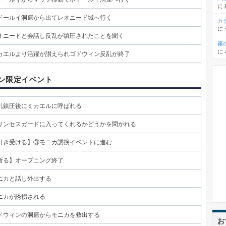
に
ドールイ洞窟から出てレオニード城へ行く
カ
に
オニードと会話し反乱が鎮圧されたことを聞く
霧
に
カエルより活躍が讃えられゴドウィン反乱が終了
ン限定イベント
乱鎮圧後にミカエルに呼ばれる
リンセスガードに入ってくれるかどうかを聞かれる
引き受ける】③モニカ誘拐イベントに進む
断る】オープニング終了
ニカと話し外出する
ニカが誘拐される
ドウィンの洞窟からモニカを救出する
お