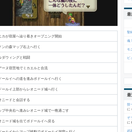
最
聖
ニカが宿屋へ辿り着きオープニング開始
魂
ノンの森マップ右上へ行く
モ
ルダウィングと戦闘
ビ
アーヌ宿営地でミカエルと合流
ドールイへの道を進みポドールイへ行く
ドールイ上部からレオニード城へ行く
最
オニードと会話する
技
に
ップ中央右へ進みレオニード城で一晩過ごす
ぞ
オニード城を出てポドールイへ戻る
に
武
ドールイからマップ移動でポドールイ洞窟へ行く