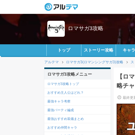
ロマサガ3攻略
トップ
ストーリー攻略
キャ
アルテマ
ロマサガ3(ロマンシングサガ3)攻略
ス
ロマサガ3攻略メニュー
【ロマ
ロマサガ3攻略トップ
略チャ
おすすめ主人公はどれ？
最終更新
最強キャラ考察
最強パーティ編成
最強おすすめ装備まとめ
おすすめ仲間キャラ