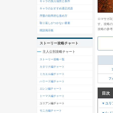
キャラの加入場所と条件
キャラのおすすめ適正武器
序盤の効率的な進め方
ロマサガ3
取り返しがつかない要素
す。攻略の
攻略の参考
雑談掲示板
ストーリー攻略チャート
主人公別攻略チャート
ストーリー攻略一覧
カタリナ編チャート
ミカエル編チャート
フ
ハリード編チャート
エレン編チャート
目次
トーマス編チャート
▼ユリ
ユリアン編チャート
モニカ編チャート
▼シノ