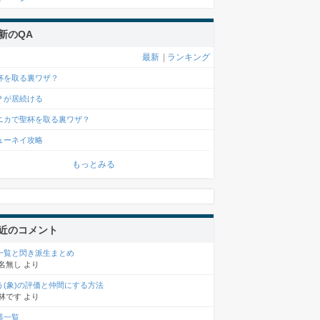
新のQA
最新
|
ランキング
杯を取る裏ワザ？
？が居続ける
ニカで聖杯を取る裏ワザ？
ューネイ攻略
もっとみる
近のコメント
一覧と閃き派生まとめ
名無し
より
う(象)の評価と仲間にする方法
林です
より
器一覧