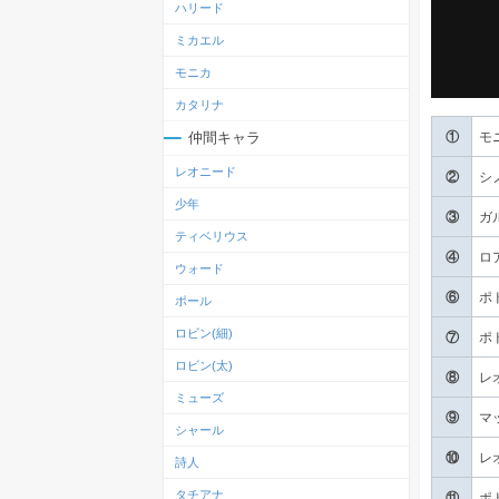
ハリード
ミカエル
モニカ
カタリナ
仲間キャラ
①
モ
レオニード
②
シ
少年
③
ガ
ティベリウス
④
ロ
ウォード
⑥
ポ
ポール
ロビン(細)
⑦
ポ
ロビン(太)
⑧
レ
ミューズ
⑨
マ
シャール
⑩
レ
詩人
タチアナ
⑪
ポ