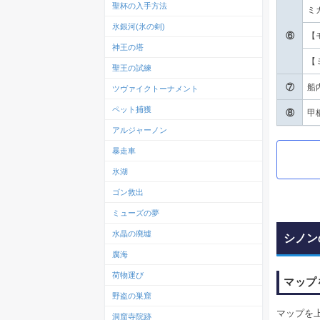
聖杯の入手方法
ミ
氷銀河(氷の剣)
⑥
【
神王の塔
【
聖王の試練
⑦
船
ツヴァイクトーナメント
ペット捕獲
⑧
甲
アルジャーノン
暴走車
氷湖
ゴン救出
ミューズの夢
水晶の廃墟
シノン
腐海
荷物運び
マップ
野盗の巣窟
マップを
洞窟寺院跡